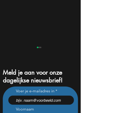
Meld je aan voor onze
dagelijkse nieuwsbrief!
3 aandelen voor de lange
3 dividendaandel
Voer je e-mailadres in
termijn die nog jaren hard
een bewogen zo
groeien
jarenlang vast te
Voornaam