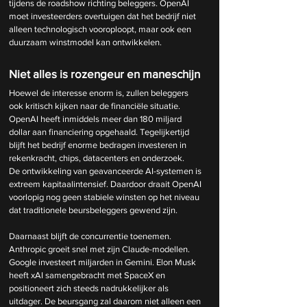
tijdens de roadshow richting beleggers. OpenAI 
moet investeerders overtuigen dat het bedrijf niet 
alleen technologisch vooroploopt, maar ook een 
duurzaam winstmodel kan ontwikkelen.
Niet alles is rozengeur en maneschijn
Hoewel de interesse enorm is, zullen beleggers 
ook kritisch kijken naar de financiële situatie.
OpenAI heeft inmiddels meer dan 180 miljard 
dollar aan financiering opgehaald. Tegelijkertijd 
blijft het bedrijf enorme bedragen investeren in 
rekenkracht, chips, datacenters en onderzoek.
De ontwikkeling van geavanceerde AI-systemen is 
extreem kapitaalintensief. Daardoor draait OpenAI 
voorlopig nog geen stabiele winsten op het niveau 
dat traditionele beursbeleggers gewend zijn.
Daarnaast blijft de concurrentie toenemen. 
Anthropic groeit snel met zijn Claude-modellen. 
Google investeert miljarden in Gemini. Elon Musk 
heeft xAI samengebracht met SpaceX en 
positioneert zich steeds nadrukkelijker als 
uitdager. De beursgang zal daarom niet alleen een 