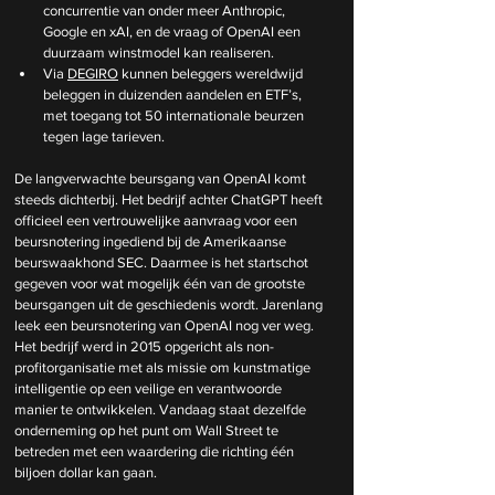
concurrentie van onder meer Anthropic, 
Google en xAI, en de vraag of OpenAI een 
duurzaam winstmodel kan realiseren.
Via 
DEGIRO
 kunnen beleggers wereldwijd 
beleggen in duizenden aandelen en ETF’s, 
met toegang tot 50 internationale beurzen 
tegen lage tarieven.
De langverwachte beursgang van OpenAI komt 
steeds dichterbij. Het bedrijf achter ChatGPT heeft 
officieel een vertrouwelijke aanvraag voor een 
beursnotering ingediend bij de Amerikaanse 
beurswaakhond SEC. Daarmee is het startschot 
gegeven voor wat mogelijk één van de grootste 
beursgangen uit de geschiedenis wordt. Jarenlang 
leek een beursnotering van OpenAI nog ver weg. 
Het bedrijf werd in 2015 opgericht als non-
profitorganisatie met als missie om kunstmatige 
intelligentie op een veilige en verantwoorde 
manier te ontwikkelen. Vandaag staat dezelfde 
onderneming op het punt om Wall Street te 
betreden met een waardering die richting één 
biljoen dollar kan gaan.