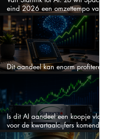
eind 2026 een omzettempo van
$100 miljard bereiken
Dit aandeel kan enorm profiteren
van de volgende AI-revolutie
Is dit AI aandeel een koopje vlak
voor de kwartaalcijfers komende
week?