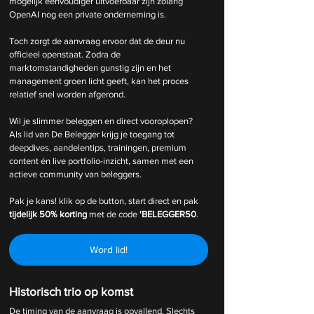
mogelijk eenvoudiger uitvoerbaar zijn zolang 
OpenAI nog een private onderneming is.
Toch zorgt de aanvraag ervoor dat de deur nu 
officieel openstaat. Zodra de 
marktomstandigheden gunstig zijn en het 
management groen licht geeft, kan het proces 
relatief snel worden afgerond. 
Wil je slimmer beleggen en direct vooroplopen? 
Als lid van De Belegger krijg je toegang tot 
deepdives, aandelentips, trainingen, premium 
content én live portfolio-inzicht, samen met een 
actieve community van beleggers.
Pak je kans! klik op de button, start direct en pak 
tijdelijk
50% korting 
met de code 
'BELEGGER50
.
Word lid!
Historisch trio op komst
De timing van de aanvraag is opvallend. Slechts 