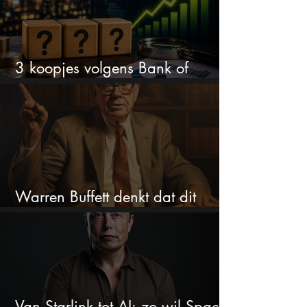
3 koopjes volgens Bank of
America: tot 90% koerspotentieel
Warren Buffett denkt dat dit
aandeel nu spotgoedkoop is
Van Starlink tot AI: zo wil SpaceX