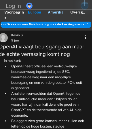
Log in
Voorpagin
Europa
Amerika
Overig..
a
Profiteer nu van 50% korting met de kortingscode: "DANK"
Kevin S
9 jun
OpenAI vraagt beursgang aan maar
de echte verrassing komt nog
In het kort:
OpenAI heeft officieel een vertrouwelijke 
beursaanvraag ingediend bij de SEC, 
waarmee de weg naar een mogelijke 
beursgang en een van de grootste IPO’s ooit 
is geopend.
Analisten verwachten dat OpenAI tegen de 
beursintroductie meer dan 1 biljoen dollar 
waard kan zijn, dankzij de snelle groei van 
ChatGPT en de toenemende rol van AI in de 
economie.
Beleggers zien grote kansen, maar zullen ook 
letten op de hoge kosten, stevige 