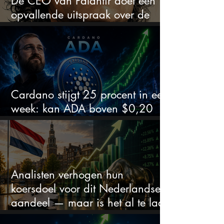
De CEO van Palantir doet een
opvallende uitspraak over de
beurs
Cardano stijgt 25 procent in een
week: kan ADA boven $0,20
blijven?
Analisten verhogen hun
koersdoel voor dit Nederlandse
aandeel — maar is het al te laat
om in te stappen?