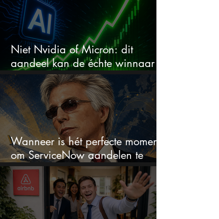
Niet Nvidia of Micron: dit
aandeel kan de échte winnaar
van de AI-race worden
Wanneer is hét perfecte moment
om ServiceNow aandelen te
kopen?