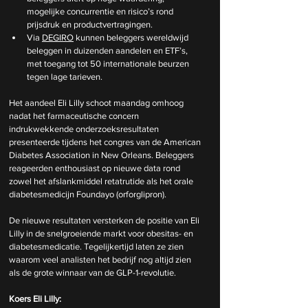
mogelijke concurrentie en risico’s rond 
prijsdruk en productvertragingen.
Via 
DEGIRO
 kunnen beleggers wereldwijd 
beleggen in duizenden aandelen en ETF’s, 
met toegang tot 50 internationale beurzen 
tegen lage tarieven.
Het aandeel Eli Lilly schoot maandag omhoog 
nadat het farmaceutische concern 
indrukwekkende onderzoeksresultaten 
presenteerde tijdens het congres van de American 
Diabetes Association in New Orleans. Beleggers 
reageerden enthousiast op nieuwe data rond 
zowel het afslankmiddel retatrutide als het orale 
diabetesmedicijn Foundayo (orforglipron).
De nieuwe resultaten versterken de positie van Eli 
Lilly in de snelgroeiende markt voor obesitas- en 
diabetesmedicatie. Tegelijkertijd laten ze zien 
waarom veel analisten het bedrijf nog altijd zien 
als de grote winnaar van de GLP-1-revolutie.
Koers Eli Lilly: