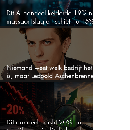
Dit AI-aandeel kelderde 19% na
massaontslag en schiet nu 15%
omhoog
Niemand weet welk bedrijf het
is, maar Leopold Aschenbrenner
zet er nu $500 miljoen op
Dit aandeel crasht 20% na