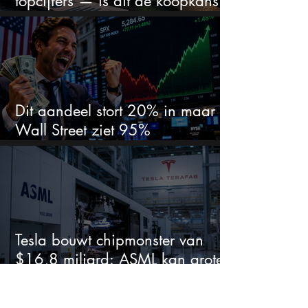
topcijfers — is dit de koopkans
waar beleggers op wachtten?
Dit aandeel stort 20% in maar
Wall Street ziet 95%
koerspotentieel
Tesla bouwt chipmonster van
$16,8 miljard: ASML kan grote
winnaar worden