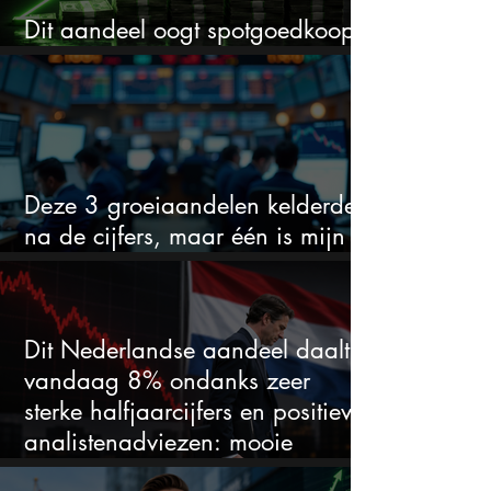
Dit aandeel oogt spotgoedkoop
voor hoeveel het kan stijgen
Deze 3 groeiaandelen kelderden
na de cijfers, maar één is mijn
duidelijke favoriet
Dit Nederlandse aandeel daalt
vandaag 8% ondanks zeer
sterke halfjaarcijfers en positieve
analistenadviezen: mooie
koopkans?