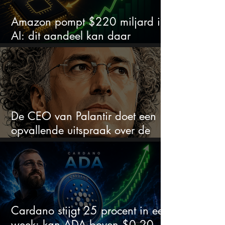
Amazon pompt $220 miljard in
AI: dit aandeel kan daar
explosief van profiteren
De CEO van Palantir doet een
opvallende uitspraak over de
beurs
Cardano stijgt 25 procent in een
week: kan ADA boven $0,20