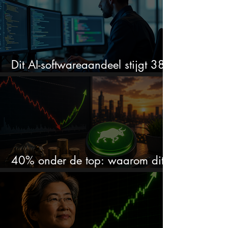
Dit AI-softwareaandeel stijgt 38%
en zet de SaaS-crash op zijn kop
40% onder de top: waarom dit
aandeel weer interessant wordt