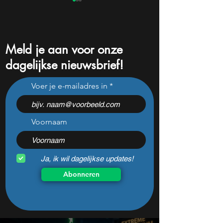
Meld je aan voor onze
dagelijkse nieuwsbrief!
Kan bol.com aandeel
Berkshire koopt v
Voer je e-mailadres in
Ahold nieuw leven
miljard eigen aan
inblazen?
dat zegt veel ove
waardering
Voornaam
Ja, ik wil dagelijkse updates!
Abonneren