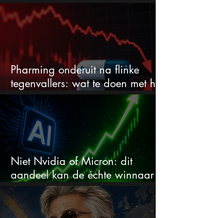
stijgen maar bijna niemand kijkt
Pharming onderuit na flinke
tegenvallers: wat te doen met het
aandeel?
Niet Nvidia of Micron: dit
aandeel kan de échte winnaar
van de AI-race worden