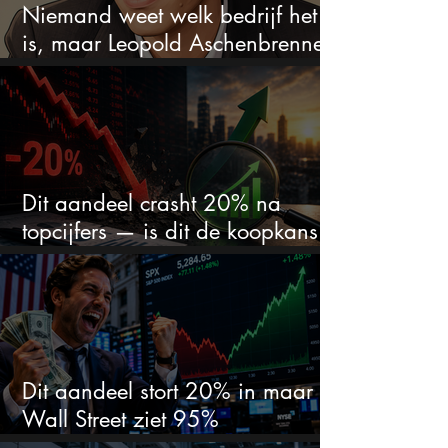
Niemand weet welk bedrijf het
is, maar Leopold Aschenbrenner
zet er nu $500 miljoen op
Dit aandeel crasht 20% na
topcijfers — is dit de koopkans
waar beleggers op wachtten?
Dit aandeel stort 20% in maar
Wall Street ziet 95%
koerspotentieel