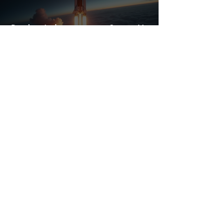
Rocket Lab jaagt op SpaceX,
maar maandag kan één cijfer de
droom doorprikken?
Dit bedrijf verkoopt minder, maar
verdient steeds meer — hoe lang
kan dit sprookje doorgaan?
Micron, Sandisk of SK hynix: welk
aandeel is het goedkoopst?
Ik investeer €10.000 extra in dit