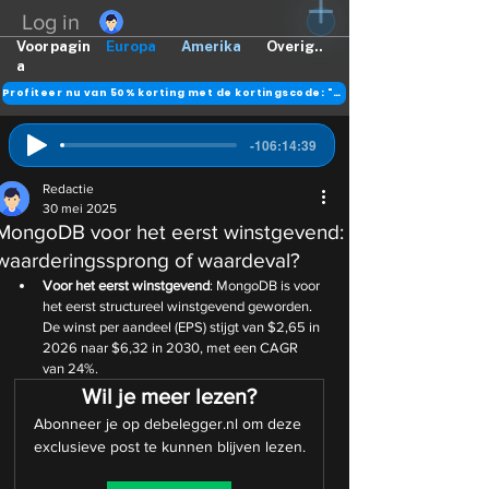
Log in
Voorpagin
Europa
Amerika
Overig..
a
Profiteer nu van 50% korting met de kortingscode: "DANK"
-106:14:39
Redactie
30 mei 2025
MongoDB voor het eerst winstgevend:
waarderingssprong of waardeval?
Voor het eerst winstgevend
: MongoDB is voor 
het eerst structureel winstgevend geworden. 
De winst per aandeel (EPS) stijgt van $2,65 in 
2026 naar $6,32 in 2030, met een CAGR 
van 24%.
Wil je meer lezen?
Abonneer je op debelegger.nl om deze 
exclusieve post te kunnen blijven lezen.