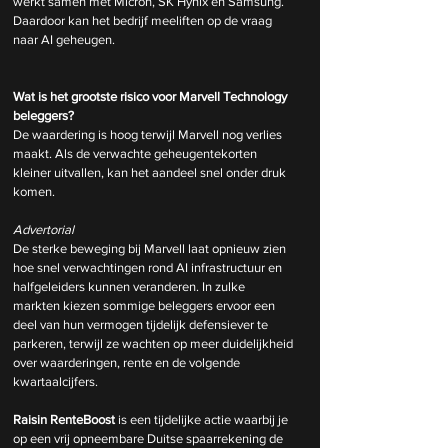
werkt samen met Micron, SK Hynix en Samsung. 
Daardoor kan het bedrijf meeliften op de vraag 
naar AI geheugen.
Wat is het grootste risico voor Marvell Technology 
beleggers?
De waardering is hoog terwijl Marvell nog verlies 
maakt. Als de verwachte geheugentekorten 
kleiner uitvallen, kan het aandeel snel onder druk 
komen.
Advertorial
De sterke beweging bij Marvell laat opnieuw zien 
hoe snel verwachtingen rond AI infrastructuur en 
halfgeleiders kunnen veranderen. In zulke 
markten kiezen sommige beleggers ervoor een 
deel van hun vermogen tijdelijk defensiever te 
parkeren, terwijl ze wachten op meer duidelijkheid 
over waarderingen, rente en de volgende 
kwartaalcijfers.
Raisin RenteBoost
 is een tijdelijke actie waarbij je 
op een vrij opneembare Duitse spaarrekening de 