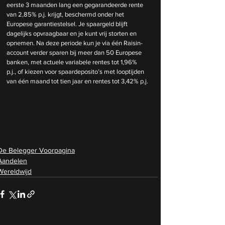
eerste 3 maanden lang een gegarandeerde rente 
van 2,85% p.j. krijgt, beschermd onder het 
Europese garantiestelsel. Je spaargeld blijft 
dagelijks opvraagbaar en je kunt vrij storten en 
opnemen. Na deze periode kun je via één Raisin-
account verder sparen bij meer dan 50 Europese 
banken, met actuele variabele rentes tot 1,96% 
p.j., of kiezen voor spaardeposito’s met looptijden 
van één maand tot tien jaar en rentes tot 3,42% p.j.
De Belegger Voorpagina
Aandelen
Wereldwijd