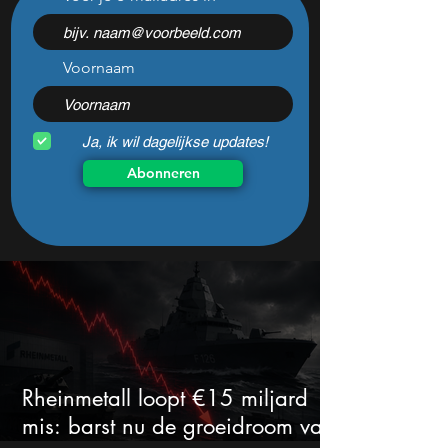
koersval van 50% alles
Europese aandele
veranderen
102% kunnen stij
Voornaam
Ja, ik wil dagelijkse updates!
Abonneren
Rheinmetall loopt €15 miljard
mis: barst nu de groeidroom van