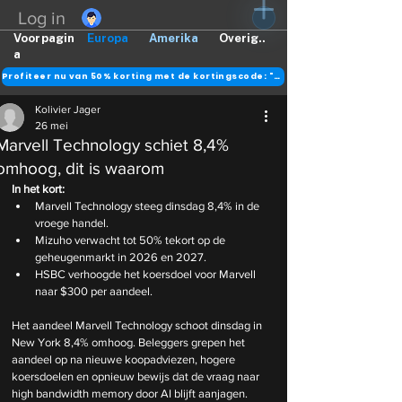
Log in
Voorpagin
Europa
Amerika
Overig..
a
Profiteer nu van 50% korting met de kortingscode: "DANK"
Kolivier Jager
26 mei
Marvell Technology schiet 8,4%
omhoog, dit is waarom
In het kort:
Marvell Technology steeg dinsdag 8,4% in de 
vroege handel.
Mizuho verwacht tot 50% tekort op de 
geheugenmarkt in 2026 en 2027.
HSBC verhoogde het koersdoel voor Marvell 
naar $300 per aandeel.
Het aandeel Marvell Technology schoot dinsdag in 
New York 8,4% omhoog. Beleggers grepen het 
aandeel op na nieuwe koopadviezen, hogere 
koersdoelen en opnieuw bewijs dat de vraag naar 
high bandwidth memory door AI blijft aanjagen. 