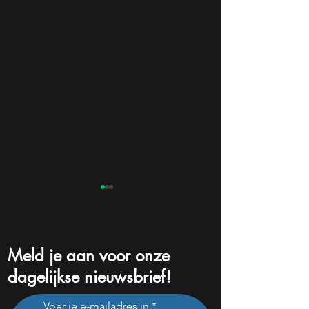
Meld je aan voor onze
dagelijkse nieuwsbrief!
Dit ene cijfer kan na een
Analisten tippen 
Voer je e-mailadres in