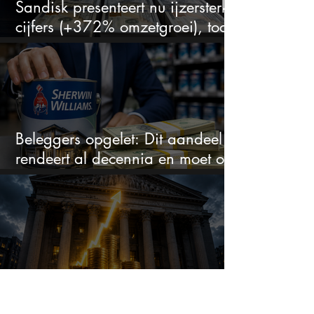
Sandisk presenteert nu ijzersterke
cijfers (+372% omzetgroei), toch
zakt het aandeel weg
Beleggers opgelet: Dit aandeel
rendeert al decennia en moet op
je watchlist staan!
JPMorgan tipt nu 2 aandelen
voor augustus