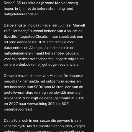
Rond 9.55 uur lokale tijd stond Marvell stevig 
hoger, in lijn met de betere stemming rond 
halfgeleideraandelen.
De belangstelling gaat niet alleen uit naar Marvell 
zelf. Het bedrijf is vooral bekend van Application 
Specific Integrated Circuits, maar speelt ook een 
rol rond aangepaste HBM architectuur voor 
datacenters en AI chips. Juist die plek in de 
halfgeleiderketen maakt het aandeel gevoelig 
voor elk bericht over schaarste, hogere prijzen en 
vollere orderboeken bij geheugenleveranciers.
De vonk kwam dit keer van Mizuho. De Japanse 
megabank herhaalde het outperform advies en 
het koersdoel van $800 voor Micron, een van de 
grote leveranciers van high bandwidth memory. 
Volgens Mizuho blijft de geheugenmarkt in 2026 
en 2027 naar verwachting 30% tot 50% 
onderbevoorraad.
Dat is fors, ook in een sector die gewend is aan 
scherpe cycli. Als die tekorten aanhouden, krijgen 
geheugenproducenten meer ruimte om prijzen te 