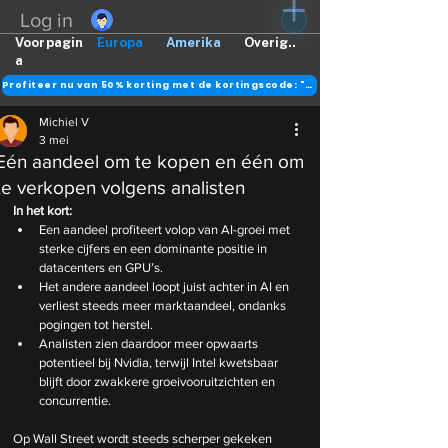
Log in
Voorpagin
Europa
Amerika
Overig..
a
Profiteer nu van 50% korting met de kortingscode: "DANK"
Michiel V
3 mei
Eén aandeel om te kopen en één om
te verkopen volgens analisten
In het kort:
Een aandeel profiteert volop van AI-groei met 
sterke cijfers en een dominante positie in 
datacenters en GPU’s.
Het andere aandeel loopt juist achter in AI en 
verliest steeds meer marktaandeel, ondanks 
pogingen tot herstel.
Analisten zien daardoor meer opwaarts 
potentieel bij Nvidia, terwijl Intel kwetsbaar 
blijft door zwakkere groeivooruitzichten en 
concurrentie.
Op Wall Street wordt steeds scherper gekeken 