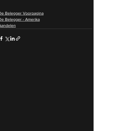
De Belegger Voorpagina
De Belegger - Amerika
Aandelen