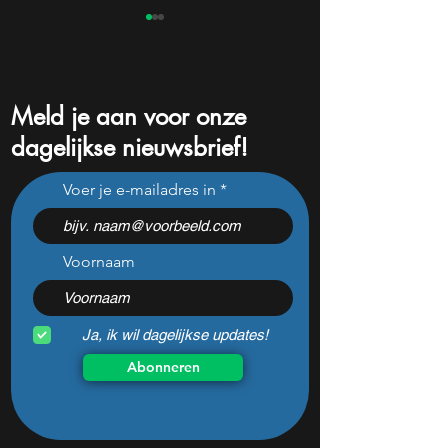
Meld je aan voor onze
dagelijkse nieuwsbrief!
Van Starlink tot AI: zo wil
Dit onbekendere 
Voer je e-mailadres in
SpaceX eind 2026 een
kan enorm profit
omzettempo van $100
de AI-revolutie
miljard bereiken
Voornaam
Ja, ik wil dagelijkse updates!
Abonneren