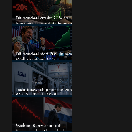
Dit aandeel crasht 20% na
topcijfers — is dit de koopkans
waar beleggers op wachtten?
Dit aandeel stort 20% in maar
Wall Street ziet 95%
koerspotentieel
Tesla bouwt chipmonster van
$16,8 miljard: ASML kan
grote winnaar worden
Michael Burry short dit
Nederlandse AI-aandeel dat