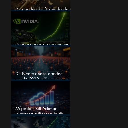
Dit aandeel blijft zijn dividend
verhogen, wat er ook gebeurt
De markt maakt een enorme
fout bij Nvidia
Dit Nederlandse aandeel
maakt €922 miljoen cash: kan
dit dividendaandeel blijven
verhogen?
Miljardair Bill Ackman
investeert miljarden in dit
techaandeel