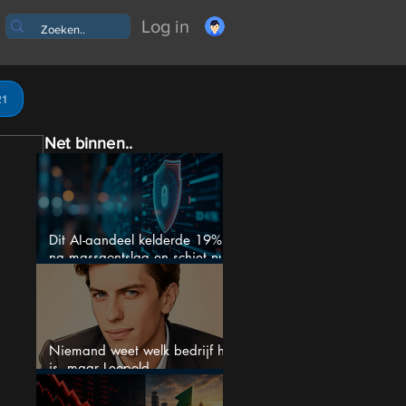
Log in
21
Net binnen..
Dit AI-aandeel kelderde 19%
na massaontslag en schiet nu
15% omhoog
Niemand weet welk bedrijf het
is, maar Leopold
Aschenbrenner zet er nu $500
miljoen op