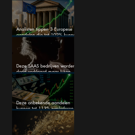
veranderen
Analisten tippen 3 Europese
aandelen die tot 102% kunnen
stijgen
Deze SAAS bedrijven worden
dood verklaard maar lijken
springlevend
Deze onbekende aandelen
kunnen tot 113% exploderen
(één springt eruit)