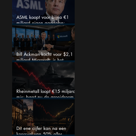
ASML koopt voor bijna €1
miljard eigen aandelen:
slimme zet of dure timing?
Bill Ackman kocht voor $2,1
miljard Microsoft: is het
aandeel na de koerssprong
nog aantrekkelijk?
Rheinmetall loopt €15 miljard
mis: barst nu de groeidroom
van het defensiebedrijf?
Dit ene cijfer kan na een
koersval van 50% alles