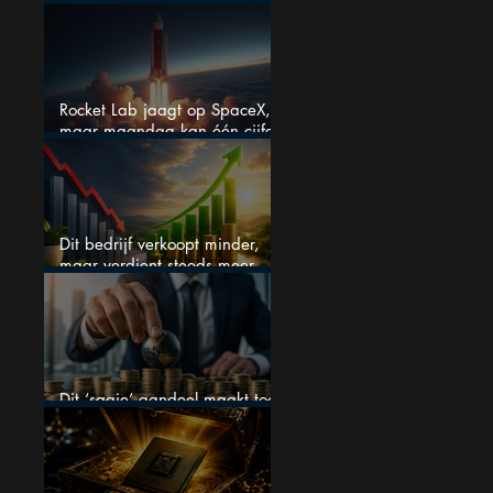
maar liefst 684% groeit
Rocket Lab jaagt op SpaceX,
maar maandag kan één cijfer
de droom doorprikken?
Dit bedrijf verkoopt minder,
maar verdient steeds meer —
hoe lang kan dit sprookje
doorgaan?
Dit ‘saaie’ aandeel maakt toch
bizar veel winst