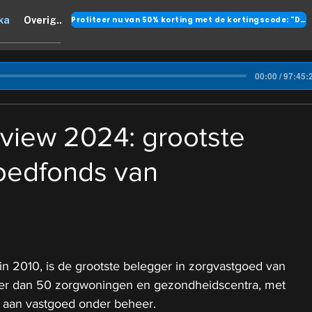
Profiteer nu van 50% korting met de kortingscode: "DANK"
ka
Overig..
00:00 / 97:45:
view 2024: grootste
oedfonds van
in 2010, is de grootste belegger in zorgvastgoed van 
r dan 50 zorgwoningen en gezondheidscentra, met 
 aan vastgoed onder beheer.