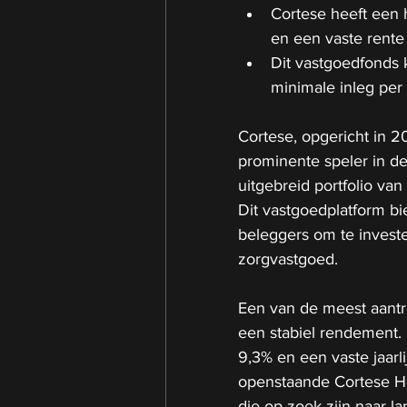
Cortese heeft een 
en een vaste rente 
Dit vastgoedfonds 
minimale inleg per 
Cortese, opgericht in 20
prominente speler in d
uitgebreid portfolio v
Dit vastgoedplatform bie
beleggers om te invest
zorgvastgoed. 
Een van de meest aantre
een stabiel rendement.
9,3% en een vaste jaarl
openstaande Cortese He
die op zoek zijn naar l