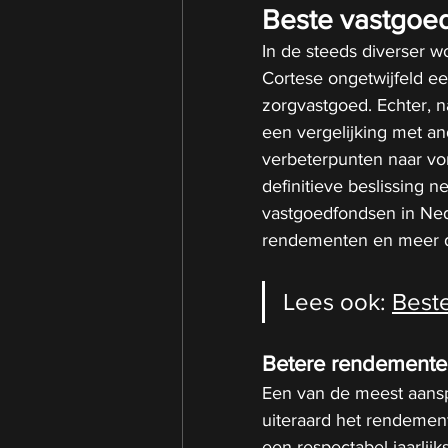
Beste vastgoe
In de steeds diverser 
Cortese ongetwijfeld ee
zorgvastgoed. Echter, n
een vergelijking met an
verbeterpunten naar vo
definitieve beslissing n
vastgoedfondsen in Nede
rendementen en meer div
Lees ook: 
Best
Betere rendemente
Een van de meest aansp
uiteraard het rendement
een respectabel jaarlijk