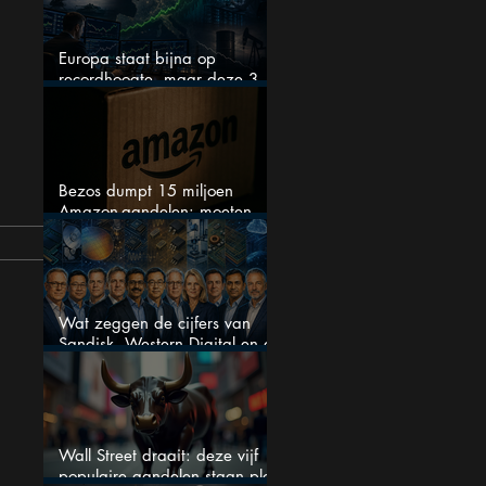
Europa staat bijna op
recordhoogte, maar deze 3
sectoren vallen nu op
Bezos dumpt 15 miljoen
Amazon-aandelen: moeten
beleggers zich zorgen maken?
Wat zeggen de cijfers van
Sandisk, Western Digital en de
AI-Infrastructuur aandelen mij
werkelijk
Wall Street draait: deze vijf
populaire aandelen staan plots