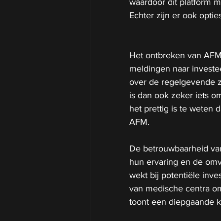
waardoor dit platform m
Echter zijn er ook optie
Het ontbreken van AFM-t
meldingen naar investe
over de regelgevende zo
is dan ook zeker iets o
het prettig is te weten 
AFM. 
De betrouwbaarheid van
hun ervaring en de omva
wekt bij potentiële inv
van medische centra omv
toont een diepgaande k