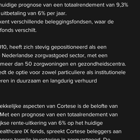
huidige prognose van een totaalrendement van 9,3% 
uitbetaling van 6% per jaar.
kent verschillende beleggingsfondsen, waar de 
fonds verschilt. 
10, heeft zich stevig gepositioneerd als een 
e Nederlandse zorgvastgoed sector, met een 
an meer dan 50 zorgwoningen en gezondheidscentra. 
dt de optie voor zowel particuliere als institutionele 
eren in duurzaam en langdurig verhuurd 
kkelijke aspecten van Cortese is de belofte van 
 Met een prognose van een totaalrendement van 
ijkse rente-uitkering van 6% op het huidige 
althcare IX fonds, spreekt Cortese beleggers aan 
angere termijn investering in zorgvastgoed. De 