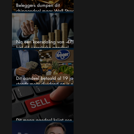
Beleggers dumpen dit
chipaandeel maar Wall Street
ziet een zeldzame koopkans
Na een koersdaling van -47%
lijkt dit ijzersterke aandeel
aantrekkelijker dan ooit
Dit aandeel betaald al 19 jaar
steeds meer dividend en is nu
goedkoop
Dit mega aandeel krijgt een
zeldzaam verkoopadvies