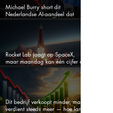
Michael Burry short dit
Nederlandse AI-aandeel dat
maar liefst 684% groeit
Rocket Lab jaagt op SpaceX,
maar maandag kan één cijfer de
droom doorprikken?
Dit bedrijf verkoopt minder, maar
verdient steeds meer — hoe lang