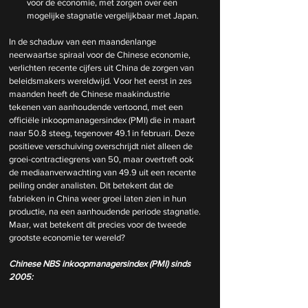
voor de economie, met zorgen over een 
mogelijke stagnatie vergelijkbaar met Japan. 
In de schaduw van een maandenlange 
neerwaartse spiraal voor de Chinese economie, 
verlichten recente cijfers uit China de zorgen van 
beleidsmakers wereldwijd. Voor het eerst in zes 
maanden heeft de Chinese maakindustrie 
tekenen van aanhoudende vertoond, met een 
officiële inkoopmanagersindex (PMI) die in maart 
naar 50.8 steeg, tegenover 49.1 in februari. Deze 
positieve verschuiving overschrijdt niet alleen de 
groei-contractiegrens van 50, maar overtreft ook 
de mediaanverwachting van 49.9 uit een recente 
peiling onder analisten. Dit betekent dat de 
fabrieken in China weer groei laten zien in hun 
productie, na een aanhoudende periode stagnatie. 
Maar, wat betekent dit precies voor de tweede 
grootste economie ter wereld?
Chinese NBS inkoopmanagersindex (PMI) sinds 
2005: 