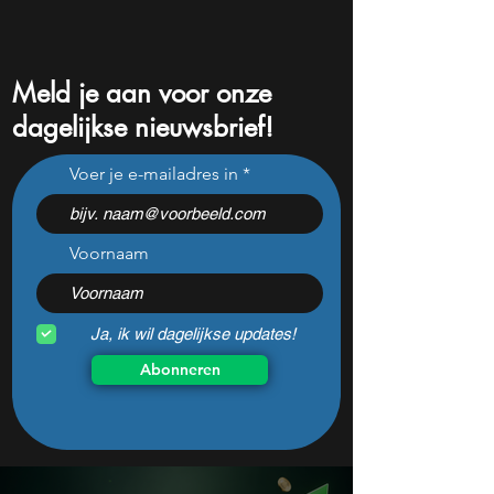
Meld je aan voor onze
dagelijkse nieuwsbrief!
ASML is de Lionel Messi in
Cortese review 2
Voer je e-mailadres in
de AI-wereld
grootste
zorgvastgoedfond
Nederland
Voornaam
Ja, ik wil dagelijkse updates!
Abonneren