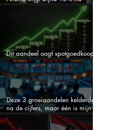
cijfers: vooral dit AI-cijfer valt op
Dit aandeel oogt spotgoedkoop
voor hoeveel het kan stijgen
Deze 3 groeiaandelen kelderden
na de cijfers, maar één is mijn
duidelijke favoriet