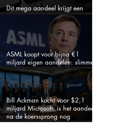
Dit mega aandeel krijgt een
zeldzaam verkoopadvies
ASML koopt voor bijna €1
miljard eigen aandelen: slimme
zet of dure timing?
Bill Ackman kocht voor $2,1
miljard Microsoft: is het aandeel
na de koerssprong nog
aantrekkelijk?