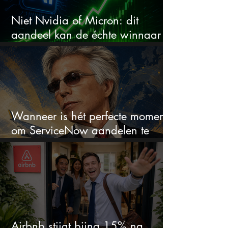
Niet Nvidia of Micron: dit
aandeel kan de échte winnaar
van de AI-race worden
Wanneer is hét perfecte moment
om ServiceNow aandelen te
kopen?
Airbnb stijgt bijna 15% na