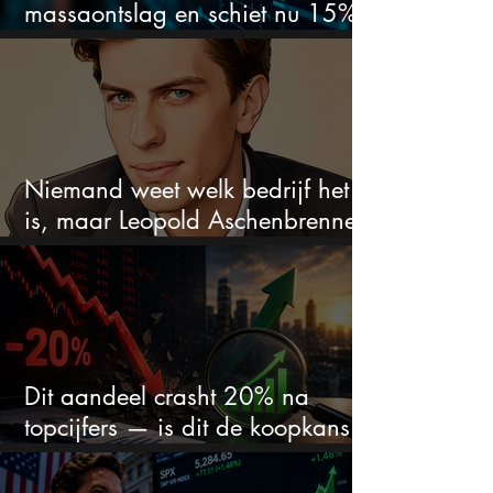
massaontslag en schiet nu 15%
omhoog
Niemand weet welk bedrijf het
is, maar Leopold Aschenbrenner
zet er nu $500 miljoen op
Dit aandeel crasht 20% na
topcijfers — is dit de koopkans
waar beleggers op wachtten?