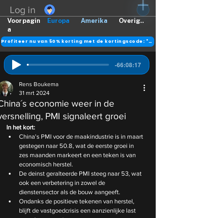
Log in
Voorpagin
Europa
Amerika
Overig..
a
Profiteer nu van 50% korting met de kortingscode: "DANK"
-66:08:17
Rens Boukema
31 mrt 2024
China´s economie weer in de
versnelling, PMI signaleert groei
In het kort:
China's PMI voor de maakindustrie is in maart 
gestegen naar 50.8, wat de eerste groei in 
zes maanden markeert en een teken is van 
economisch herstel.
De deinst geralteerde PMI steeg naar 53, wat 
ook een verbetering in zowel de 
dienstensector als de bouw aangeeft. 
Ondanks de positieve tekenen van herstel, 
blijft de vastgoedcrisis een aanzienlijke last 