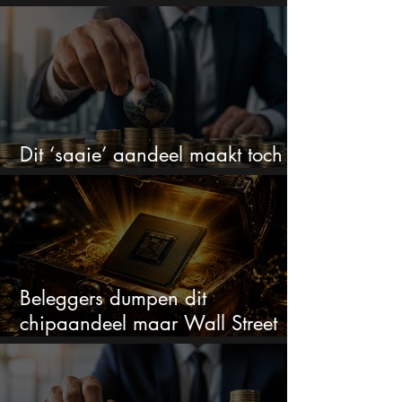
kan dit sprookje doorgaan?
Dit ‘saaie’ aandeel maakt toch
bizar veel winst
Beleggers dumpen dit
chipaandeel maar Wall Street
ziet een zeldzame koopkans