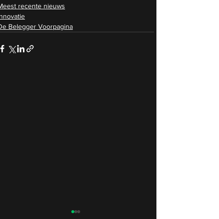
Meest recente nieuws
Innovatie
De Belegger Voorpagina