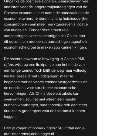
Ondanks de positieve signalen, waarschuwen veel 
analisten voor de langetermijnuitdagingen van de 
Chinese economie, met name de noodzaak om de 
economie te heroriënteren richting huishoudelijke 
consumptie en een meer marktgedreven allocatie 
van middelen. Zonder deze structurele 
aanpassingen, vrezen sommigen dat China later 
dit decennium met een Japan-achtige stagnatie in 
economische groei te maken zou kunnen krijgen.
De recente opwaartse beweging in China's PMI-
cijfers wijst op een lichtpuntje aan het einde van 
een lange tunnel. Toch blijft de weg naar volledig 
herstel bezaaid met uitdagingen, maar te 
beginnen met de voortslepende vastgoedcrisis en 
de noodzaak voor structurele economische 
hervormingen. Als China deze obstakels kan 
overwinnen, zou het niet alleen een herstel 
kunnen waarborgen, maar hopelijk ook een meer 
duurzaam groeitraject voor de toekomst kunnen 
leggen.
Heb je vragen of opmerkingen? Stuur dan een e-
mail naar 
rens@debelegger.nl