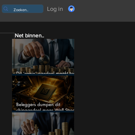
Log in
Net binnen..
Dit ‘saaie’ aandeel maakt toch
bizar veel winst
Beleggers dumpen dit
chipaandeel maar Wall Street
ziet een zeldzame koopkans