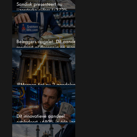
Sandisk presenteert nu
ijzersterke cijfers (+372%
omzetgroei), toch zakt het
aandeel weg
Beleggers opgelet: Dit aandeel
rendeert al decennia en moet
op je watchlist staan!
JPMorgan tipt nu 2 aandelen
voor augustus
Dit innovatieve aandeel
explodeert +680% in één jaar
en blijft maar stijgen