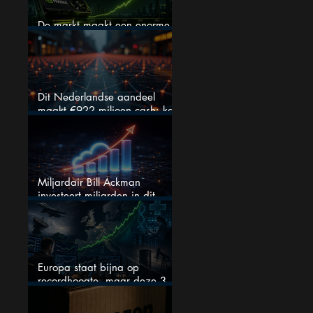
De markt maakt een enorme
fout bij Nvidia
Dit Nederlandse aandeel
maakt €922 miljoen cash: kan
dit dividendaandeel blijven
verhogen?
Miljardair Bill Ackman
investeert miljarden in dit
techaandeel
Europa staat bijna op
recordhoogte, maar deze 3
sectoren vallen nu op