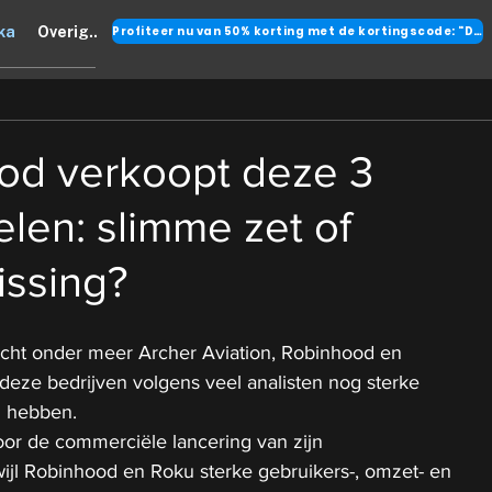
Profiteer nu van 50% korting met de kortingscode: "DANK"
ka
Overig..
od verkoopt deze 3
len: slimme zet of
issing?
cht onder meer Archer Aviation, Robinhood en 
deze bedrijven volgens veel analisten nog sterke 
n hebben.
oor de commerciële lancering van zijn 
rwijl Robinhood en Roku sterke gebruikers-, omzet- en 