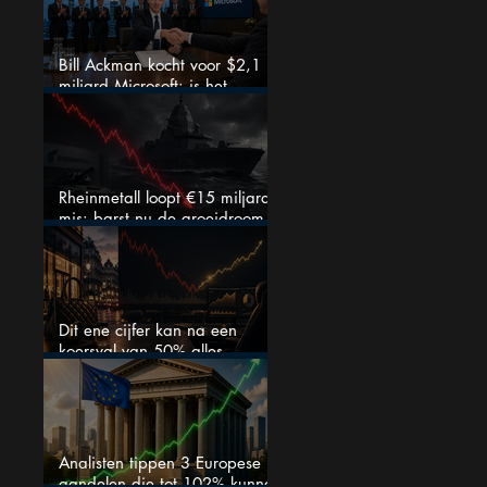
Bill Ackman kocht voor $2,1
miljard Microsoft: is het
aandeel na de koerssprong
nog aantrekkelijk?
Rheinmetall loopt €15 miljard
mis: barst nu de groeidroom
van het defensiebedrijf?
Dit ene cijfer kan na een
koersval van 50% alles
veranderen
Analisten tippen 3 Europese
aandelen die tot 102% kunnen