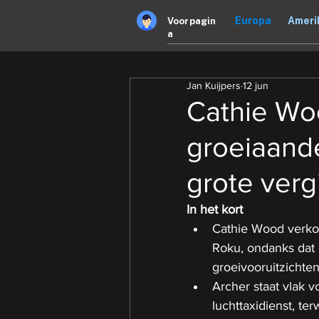
Europa
Ameri
Voorpagin
a
Jan Kuijpers
12 jun
Cathie Wo
groeiaande
grote verg
In het kort
Cathie Wood verko
Roku, ondanks dat 
groeivooruitzichte
Archer staat vlak v
luchttaxidienst, te