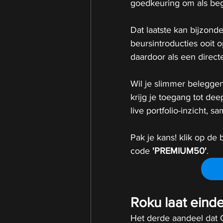
goedkeuring om als beg
Dat laatste kan bijzond
beursintroducties ooit 
daardoor als een direct
Wil je slimmer beleggen
krijg je toegang tot de
live portfolio-inzicht,
Pak je kans! klik op de b
code 
'PREMIUM50'
.
Roku laat einde
Het derde aandeel dat 