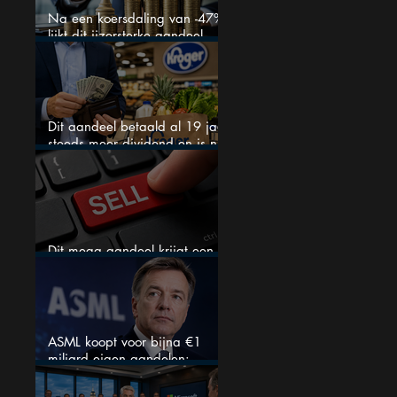
Na een koersdaling van -47%
lijkt dit ijzersterke aandeel
aantrekkelijker dan ooit
Dit aandeel betaald al 19 jaar
steeds meer dividend en is nu
goedkoop
Dit mega aandeel krijgt een
zeldzaam verkoopadvies
ASML koopt voor bijna €1
miljard eigen aandelen:
slimme zet of dure timing?