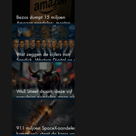
Bezos dumpt 15 miljoen
Amazon-aandelen: moeten
beleggers zich zorgen maken?
Wat zeggen de cijfers van
Sandisk, Western Digital en de
AI-Infrastructuur aandelen mij
werkelijk
Wall Street draait: deze vijf
populaire aandelen staan plots
onder spanning
911 miljoen SpaceX-aandelen
komen vrij: staat de koers voor