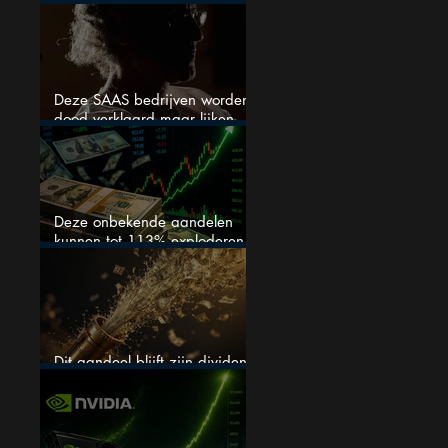
stijgen
Deze SAAS bedrijven worden
dood verklaard maar lijken
springlevend
Deze onbekende aandelen
kunnen tot 113% exploderen
(één springt eruit)
Dit aandeel blijft zijn dividend
verhogen, wat er ook gebeurt