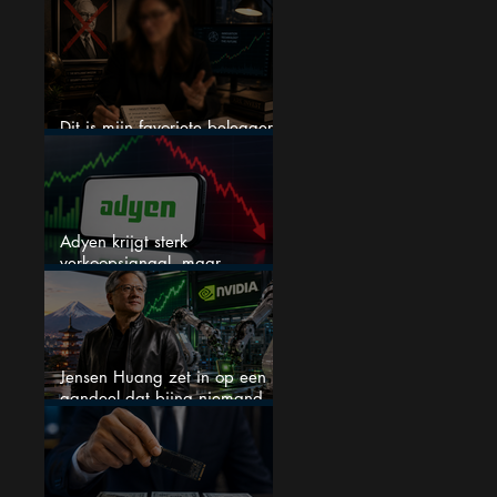
een nieuwe crash?
Dit is mijn favoriete belegger…
en het is niet Warren Buffett
Adyen krijgt sterk
verkoopsignaal, maar
analisten zien juist een
koopkans
Jensen Huang zet in op een
aandeel dat bijna niemand
kent