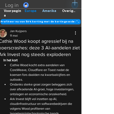
Log in
Voorpagin
Europa
Amerika
Overig..
a
Profiteer nu van 50% korting met de kortingscode: "DANK"
Jan Kuijpers
11 mei
Cathie Wood koopt agressief bij na
koerscrashes: deze 3 AI-aandelen ziet
Ark Invest nog steeds exploderen
In het kort
Cathie Wood kocht extra aandelen van 
CoreWeave, Cloudflare en Toast nadat de 
koersen fors daalden na kwartaalcijfers en 
outlooks.
Ondanks sterke groei zorgen beleggers zich 
over afkoelende AI-groei, hoge investeringen, 
ontslagen en economische onzekerheid.
Ark Invest blijft vol inzetten op AI, 
cloudinfrastructuur en softwarebedrijven die 
volgens Wood profiteren van 
langetermijntechnologische trends.