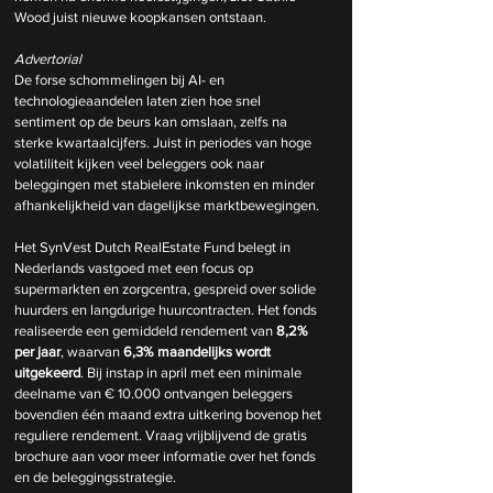
Wood juist nieuwe koopkansen ontstaan.
Advertorial
De forse schommelingen bij AI- en 
technologieaandelen laten zien hoe snel 
sentiment op de beurs kan omslaan, zelfs na 
sterke kwartaalcijfers. Juist in periodes van hoge 
volatiliteit kijken veel beleggers ook naar 
beleggingen met stabielere inkomsten en minder 
afhankelijkheid van dagelijkse marktbewegingen.
Het SynVest Dutch RealEstate Fund belegt in 
Nederlands vastgoed met een focus op 
supermarkten en zorgcentra, gespreid over solide 
huurders en langdurige huurcontracten. Het fonds 
realiseerde een gemiddeld rendement van 
8,2% 
per jaar
, waarvan 
6,3% maandelijks wordt 
uitgekeerd
. Bij instap in april met een minimale 
deelname van € 10.000 ontvangen beleggers 
bovendien één maand extra uitkering bovenop het 
reguliere rendement. Vraag vrijblijvend de gratis 
brochure aan voor meer informatie over het fonds 
en de beleggingsstrategie.