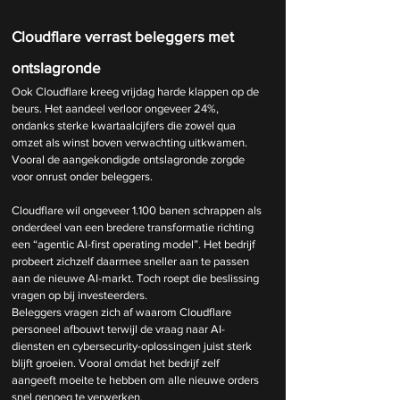
Cloudflare verrast beleggers met 
ontslagronde
Ook Cloudflare kreeg vrijdag harde klappen op de 
beurs. Het aandeel verloor ongeveer 24%, 
ondanks sterke kwartaalcijfers die zowel qua 
omzet als winst boven verwachting uitkwamen. 
Vooral de aangekondigde ontslagronde zorgde 
voor onrust onder beleggers.
Cloudflare wil ongeveer 1.100 banen schrappen als 
onderdeel van een bredere transformatie richting 
een “agentic AI-first operating model”. Het bedrijf 
probeert zichzelf daarmee sneller aan te passen 
aan de nieuwe AI-markt. Toch roept die beslissing 
vragen op bij investeerders.
Beleggers vragen zich af waarom Cloudflare 
personeel afbouwt terwijl de vraag naar AI-
diensten en cybersecurity-oplossingen juist sterk 
blijft groeien. Vooral omdat het bedrijf zelf 
aangeeft moeite te hebben om alle nieuwe orders 
snel genoeg te verwerken.