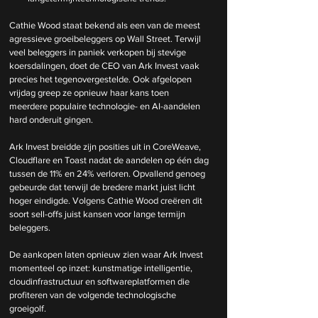
Cathie Wood staat bekend als een van de meest 
agressieve groeibeleggers op Wall Street. Terwijl 
veel beleggers in paniek verkopen bij stevige 
koersdalingen, doet de CEO van Ark Invest vaak 
precies het tegenovergestelde. Ook afgelopen 
vrijdag greep ze opnieuw haar kans toen 
meerdere populaire technologie- en AI-aandelen 
hard onderuit gingen.
Ark Invest breidde zijn posities uit in CoreWeave, 
Cloudflare en Toast nadat de aandelen op één dag 
tussen de 11% en 24% verloren. Opvallend genoeg 
gebeurde dat terwijl de bredere markt juist licht 
hoger eindigde. Volgens Cathie Wood creëren dit 
soort sell-offs juist kansen voor lange termijn 
beleggers.
De aankopen laten opnieuw zien waar Ark Invest 
momenteel op inzet: kunstmatige intelligentie, 
cloudinfrastructuur en softwareplatformen die 
profiteren van de volgende technologische 
groeigolf.