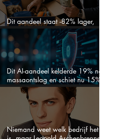
Dit aandeel staat -82% lager,
terwijl het bedrijf gewoon groeit
Dit AI-aandeel kelderde 19% na
massaontslag en schiet nu 15%
omhoog
Niemand weet welk bedrijf het
is, maar Leopold Aschenbrenner