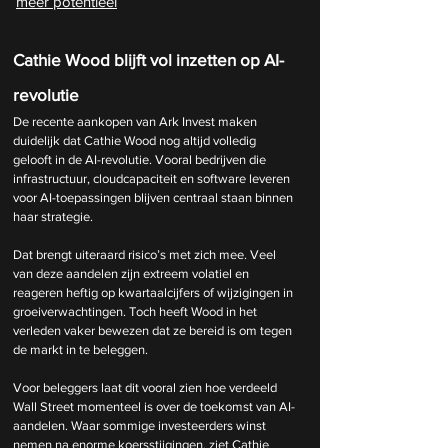
meer potentieel
Cathie Wood blijft vol inzetten op AI-
revolutie
De recente aankopen van Ark Invest maken 
duidelijk dat Cathie Wood nog altijd volledig 
gelooft in de AI-revolutie. Vooral bedrijven die 
infrastructuur, cloudcapaciteit en software leveren 
voor AI-toepassingen blijven centraal staan binnen 
haar strategie.
Dat brengt uiteraard risico’s met zich mee. Veel 
van deze aandelen zijn extreem volatiel en 
reageren heftig op kwartaalcijfers of wijzigingen in 
groeiverwachtingen. Toch heeft Wood in het 
verleden vaker bewezen dat ze bereid is om tegen 
de markt in te beleggen.
Voor beleggers laat dit vooral zien hoe verdeeld 
Wall Street momenteel is over de toekomst van AI-
aandelen. Waar sommige investeerders winst 
nemen na enorme koersstijgingen, ziet Cathie 