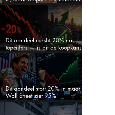
zet er nu $500 miljoen op
Dit aandeel crasht 20% na
topcijfers — is dit de koopkans
waar beleggers op wachtten?
Dit aandeel stort 20% in maar
Wall Street ziet 95%
koerspotentieel