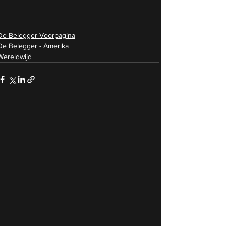
De Belegger Voorpagina
De Belegger - Amerika
Wereldwijd