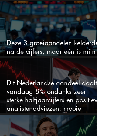
voor hoeveel het kan stijgen
Deze 3 groeiaandelen kelderden
na de cijfers, maar één is mijn
duidelijke favoriet
Dit Nederlandse aandeel daalt
vandaag 8% ondanks zeer
sterke halfjaarcijfers en positieve
analistenadviezen: mooie
koopkans?