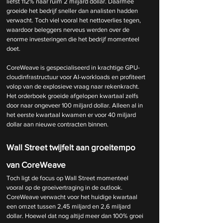
liefst 112% naar ruim 2 miljard dollar. Daarmee 
groeide het bedrijf sneller dan analisten hadden 
verwacht. Toch viel vooral het nettoverlies tegen, 
waardoor beleggers nerveus werden over de 
enorme investeringen die het bedrijf momenteel 
doet.
CoreWeave is gespecialiseerd in krachtige GPU-
cloudinfrastructuur voor AI-workloads en profiteert 
volop van de explosieve vraag naar rekenkracht. 
Het orderboek groeide afgelopen kwartaal zelfs 
door naar ongeveer 100 miljard dollar. Alleen al in 
het eerste kwartaal kwamen er voor 40 miljard 
dollar aan nieuwe contracten binnen.
Wall Street twijfelt aan groeitempo 
van CoreWeave
Toch ligt de focus op Wall Street momenteel 
vooral op de groeivertraging in de outlook. 
CoreWeave verwacht voor het huidige kwartaal 
een omzet tussen 2,45 miljard en 2,6 miljard 
dollar. Hoewel dat nog altijd meer dan 100% groei 