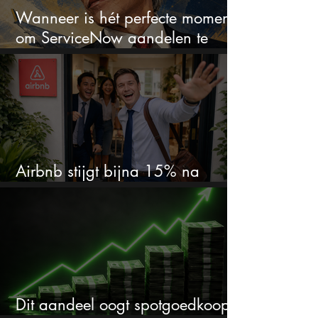
Wanneer is hét perfecte moment
om ServiceNow aandelen te
kopen?
Airbnb stijgt bijna 15% na
cijfers: vooral dit AI-cijfer valt op
Dit aandeel oogt spotgoedkoop