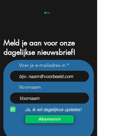
Meld je aan voor onze
dagelijkse nieuwsbrief!
Dit ijzersterke aandeel kan
Pharming onderui
Voer je e-mailadres in
hard stijgen maar bijna
flinke tegenvaller
niemand kijkt
doen met het aan
Voornaam
Ja, ik wil dagelijkse updates!
Abonneren