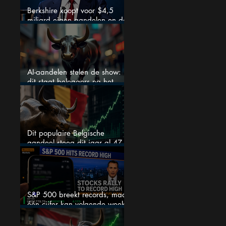
Berkshire koopt voor $4,5
miljard eigen aandelen en dat
zegt veel over de waardering
AI-aandelen stelen de show:
dit staat beleggers na het
weekend te wachten
Dit populaire Belgische
aandeel steeg dit jaar al 47
procent: is er ruimte voor
meer?
S&P 500 breekt records, maar
één cijfer kan volgende week
alles veranderen