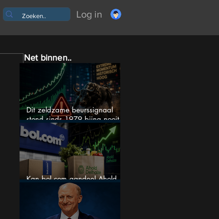
Log in
Net binnen..
Dit zeldzame beurssignaal
stond sinds 1979 bijna nooit
zo extreem
Kan bol.com aandeel Ahold
nieuw leven inblazen?