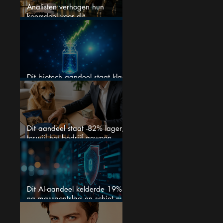
Analisten verhogen hun
koersdoel voor dit
Nederlandse aandeel — maar
is het al te laat om in te
stappen?
Dit biotech aandeel staat klaar
voor een flinke rally
Dit aandeel staat -82% lager,
terwijl het bedrijf gewoon
groeit
Dit AI-aandeel kelderde 19%
na massaontslag en schiet nu
15% omhoog