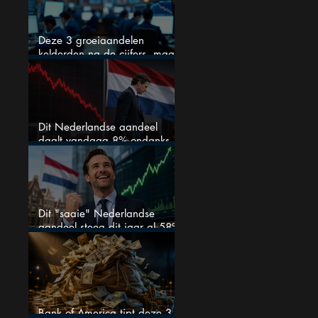
Deze 3 groeiaandelen
kelderden na de cijfers, maar
één is mijn duidelijke favoriet
Dit Nederlandse aandeel
daalt vandaag 8% ondanks
zeer sterke halfjaarcijfers en
positieve analistenadviezen:
mooie koopkans?
Dit "saaie" Nederlandse
aandeel steeg dit jaar al 58%
en wordt volgens analisten
onderschat
Bank of America tipt deze 3