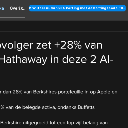
Profiteer nu van 50% korting met de kortingscode: "DANK"
ka
Overig..
pvolger zet +28% van
Hathaway in deze 2 AI-
 dan 28% van Berkshires portefeuille in op Apple en 
22% van de belegde activa, ondanks Buffetts 
Berkshire uitgegroeid tot een top vijf belang van 