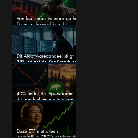
Van loser naar winnaar op het
Damrak: hoeveel kan dit
Nederlandse aandeel nog
stijgen?
Dit AI-softwareaandeel stijgt
38% en zet de SaaS-crash op
zijn kop
40% onder de top: waarom
dit aandeel weer interessant
wordt
Deze ETF met alleen
vrouwelijke CEO’s verslaat de