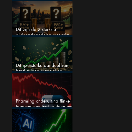
S&P 500 keihard
Dit zijn de 2 sterkste
dividendaandelen met ruim
5% dividend
Dit ijzersterke aandeel kan
hard stijgen maar bijna
niemand kijkt
Pharming onderuit na flinke
tegenvallers: wat te doen met
het aandeel?