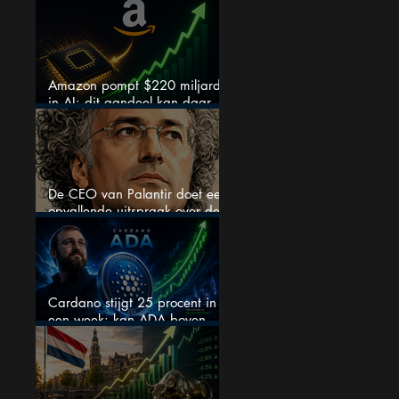
chipaandelen
Amazon pompt $220 miljard
in AI: dit aandeel kan daar
explosief van profiteren
De CEO van Palantir doet een
opvallende uitspraak over de
beurs
Cardano stijgt 25 procent in
een week: kan ADA boven
$0,20 blijven?