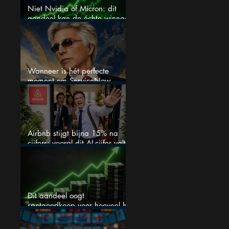
Niet Nvidia of Micron: dit
aandeel kan de échte winnaar
van de AI-race worden
Wanneer is hét perfecte
moment om ServiceNow
aandelen te kopen?
Airbnb stijgt bijna 15% na
cijfers: vooral dit AI-cijfer valt
op
Dit aandeel oogt
spotgoedkoop voor hoeveel het
kan stijgen