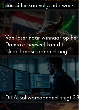
één cijfer kan volgende week
alles veranderen
Van loser naar winnaar op het
Damrak: hoeveel kan dit
Nederlandse aandeel nog
stijgen?
Dit AI-softwareaandeel stijgt 38%
en zet de SaaS-crash op zijn kop