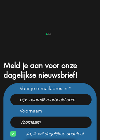
Meld je aan voor onze
dagelijkse nieuwsbrief!
AMD zet $10 miljard in
Wordt dit de Ama
Voer je e-mailadres in
Taiwan in: waarom de
reizen? Reisaand
machtsstrijd in AI-chips nu
verrast na cijfers
kantelt
groei
Voornaam
Ja, ik wil dagelijkse updates!