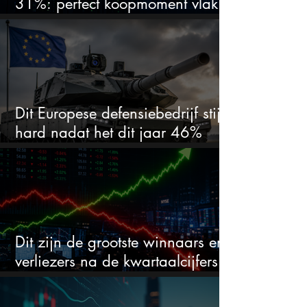
31%: perfect koopmoment vlak
voor kwartaalcijfers?
Dit Europese defensiebedrijf stijgt
hard nadat het dit jaar 46%
daalde: mooie koopkans?
Dit zijn de grootste winnaars en
verliezers na de kwartaalcijfers
(2 springen eruit)