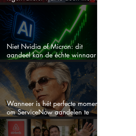
aandeel?
Niet Nvidia of Micron: dit
aandeel kan de échte winnaar
van de AI-race worden
Wanneer is hét perfecte moment
om ServiceNow aandelen te
kopen?