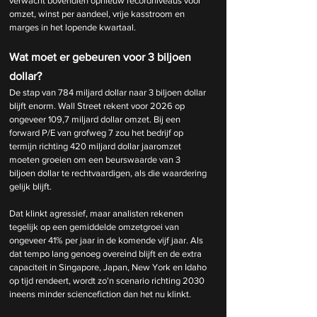
verwacht bovendien opnieuw recordniveaus voor 
omzet, winst per aandeel, vrije kasstroom en 
marges in het lopende kwartaal.
Wat moet er gebeuren voor 3 biljoen 
dollar?
De stap van 784 miljard dollar naar 3 biljoen dollar 
blijft enorm. Wall Street rekent voor 2026 op 
ongeveer 109,7 miljard dollar omzet. Bij een 
forward P/E van grofweg 7 zou het bedrijf op 
termijn richting 420 miljard dollar jaaromzet 
moeten groeien om een beurswaarde van 3 
biljoen dollar te rechtvaardigen, als die waardering 
gelijk blijft.
Dat klinkt agressief, maar analisten rekenen 
tegelijk op een gemiddelde omzetgroei van 
ongeveer 41% per jaar in de komende vijf jaar. Als 
dat tempo lang genoeg overeind blijft en de extra 
capaciteit in Singapore, Japan, New York en Idaho 
op tijd rendeert, wordt zo'n scenario richting 2030 
ineens minder sciencefiction dan het nu klinkt.