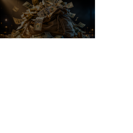
Bank of America tipt deze 3
chipaandelen
Amazon pompt $220 miljard in
AI: dit aandeel kan daar
explosief van profiteren