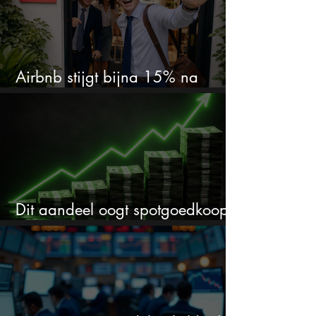
Airbnb stijgt bijna 15% na
cijfers: vooral dit AI-cijfer valt op
Dit aandeel oogt spotgoedkoop
voor hoeveel het kan stijgen