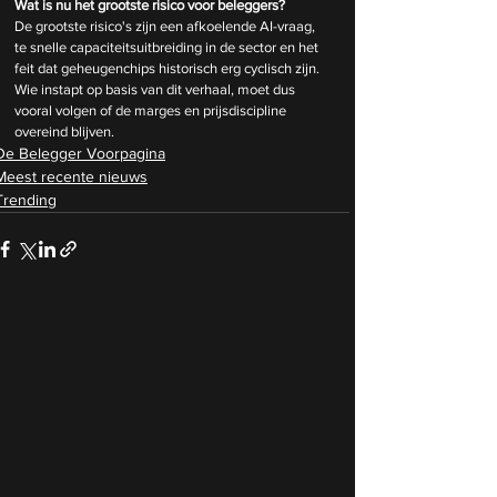
Wat is nu het grootste risico voor beleggers?
De grootste risico's zijn een afkoelende AI-vraag, 
te snelle capaciteitsuitbreiding in de sector en het 
feit dat geheugenchips historisch erg cyclisch zijn. 
Wie instapt op basis van dit verhaal, moet dus 
vooral volgen of de marges en prijsdiscipline 
overeind blijven.
De Belegger Voorpagina
Meest recente nieuws
Trending