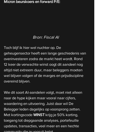
Micron beurskoers en forward P/E:
Bron: Fiscal AI
Toch blijf ik hier wel nuchter op. De 
geheugensector heeft een lange geschiedenis van 
overinvesteren zodra de markt heet wordt. Rond 
12 keer de verwachte winst oogt dit aandeel nog 
altijd niet extreem duur, maar beleggers moeten 
wel blijven volgen of de marges en prijsdiscipline 
overeind blijven.
Wie dit soort AI-aandelen volgt, moet niet alleen 
naar de hype kijken maar vooral naar cijfers, 
waardering en uitvoering. Juist daar wil De 
Belegger leden dagelijks op voorsprong zetten. 
Met kortingscode 
WINST
 krijg je 50% korting, 
toegang tot diepgaande analyses, portefeuille 
updates, transacties, veel meer en een hechte 
community die je vooruit helpt.