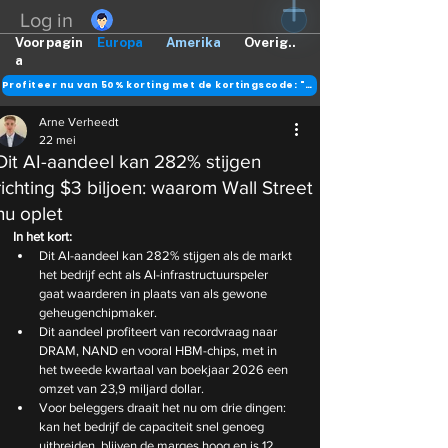
Log in
Voorpagin
Europa
Amerika
Overig..
a
Profiteer nu van 50% korting met de kortingscode: "DANK"
Arne Verheedt
22 mei
Dit AI-aandeel kan 282% stijgen
richting $3 biljoen: waarom Wall Street
nu oplet
In het kort:
Dit AI-aandeel kan 282% stijgen als de markt 
het bedrijf echt als AI-infrastructuurspeler 
gaat waarderen in plaats van als gewone 
geheugenchipmaker.
Dit aandeel profiteert van recordvraag naar 
DRAM, NAND en vooral HBM-chips, met in 
het tweede kwartaal van boekjaar 2026 een 
omzet van 23,9 miljard dollar.
Voor beleggers draait het nu om drie dingen: 
kan het bedrijf de capaciteit snel genoeg 
uitbreiden, blijven de marges hoog en is 12 