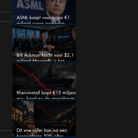
ASML koopt voor bijna €1
miljard eigen aandelen:
slimme zet of dure timing?
Bill Ackman kocht voor $2,1
miljard Microsoft: is het
aandeel na de koerssprong
nog aantrekkelijk?
Rheinmetall loopt €15 miljard
mis: barst nu de groeidroom
van het defensiebedrijf?
Dit ene cijfer kan na een
koersval van 50% alles