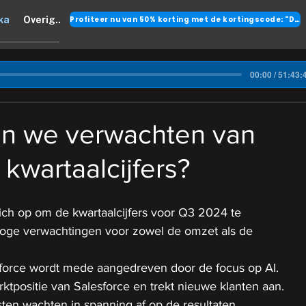
Profiteer nu van 50% korting met de kortingscode: "DANK"
ka
Overig..
00:00 / 51:43:
n we verwachten van
 kwartaalcijfers?
ich op om de kwartaalcijfers voor Q3 2024 te 
oge verwachtingen voor zowel de omzet als de 
force wordt mede aangedreven door de focus op AI. 
rktpositie van Salesforce en trekt nieuwe klanten aan.
sten wachten in spanning af op de resultaten.