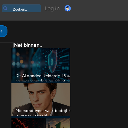
Log in
44
Net binnen..
Dit AI-aandeel kelderde 19%
na massaontslag en schiet nu
15% omhoog
Niemand weet welk bedrijf het
is, maar Leopold
Aschenbrenner zet er nu $500
miljoen op