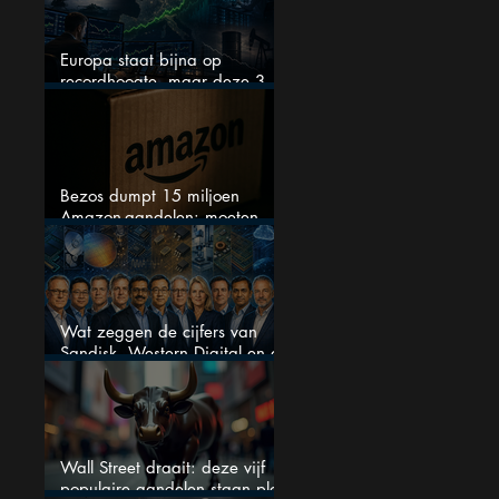
Europa staat bijna op
recordhoogte, maar deze 3
sectoren vallen nu op
Bezos dumpt 15 miljoen
Amazon-aandelen: moeten
beleggers zich zorgen maken?
Wat zeggen de cijfers van
Sandisk, Western Digital en de
AI-Infrastructuur aandelen mij
werkelijk
Wall Street draait: deze vijf
populaire aandelen staan plots