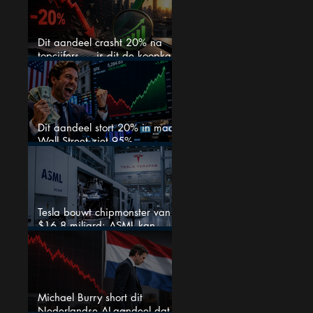
Dit aandeel crasht 20% na
topcijfers — is dit de koopkans
waar beleggers op wachtten?
Dit aandeel stort 20% in maar
Wall Street ziet 95%
koerspotentieel
Tesla bouwt chipmonster van
$16,8 miljard: ASML kan
grote winnaar worden
Michael Burry short dit
Nederlandse AI-aandeel dat