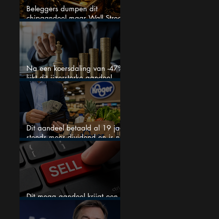
Beleggers dumpen dit
chipaandeel maar Wall Street
ziet een zeldzame koopkans
Na een koersdaling van -47%
lijkt dit ijzersterke aandeel
aantrekkelijker dan ooit
Dit aandeel betaald al 19 jaar
steeds meer dividend en is nu
goedkoop
Dit mega aandeel krijgt een
zeldzaam verkoopadvies