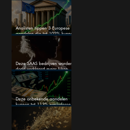
veranderen
Analisten tippen 3 Europese
aandelen die tot 102% kunnen
stijgen
:
Deze SAAS bedrijven worden
dood verklaard maar lijken
springlevend
Deze onbekende aandelen
kunnen tot 113% exploderen
(één springt eruit)