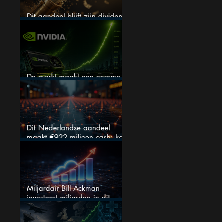
Dit aandeel blijft zijn dividend
verhogen, wat er ook gebeurt
De markt maakt een enorme
fout bij Nvidia
Dit Nederlandse aandeel
maakt €922 miljoen cash: kan
dit dividendaandeel blijven
verhogen?
Miljardair Bill Ackman
investeert miljarden in dit
techaandeel