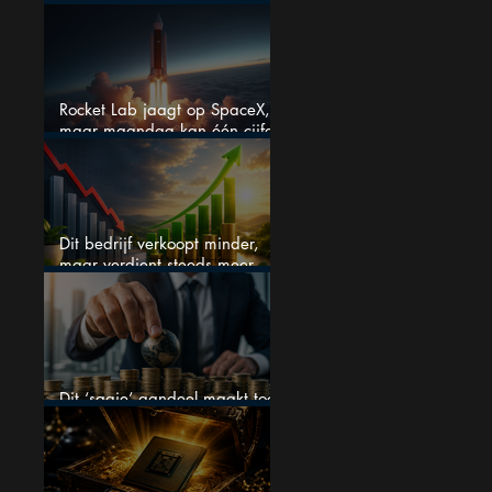
maar liefst 684% groeit
Rocket Lab jaagt op SpaceX,
maar maandag kan één cijfer
de droom doorprikken?
Dit bedrijf verkoopt minder,
maar verdient steeds meer —
hoe lang kan dit sprookje
doorgaan?
Dit ‘saaie’ aandeel maakt toch
bizar veel winst