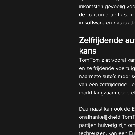
inkomsten gevoelig voor 
de concurrentie fors, n
in software en dataplat
Zelfrijdende a
kans
TomTom ziet vooral kan
en zelfrijdende voertui
naarmate auto’s meer s
van een zelfrijdende T
markt langzaam concret
Daarnaast kan ook de E
onafhankelijkheid TomTo
partijen huiverig zijn 
techreuzen, kan een Eur