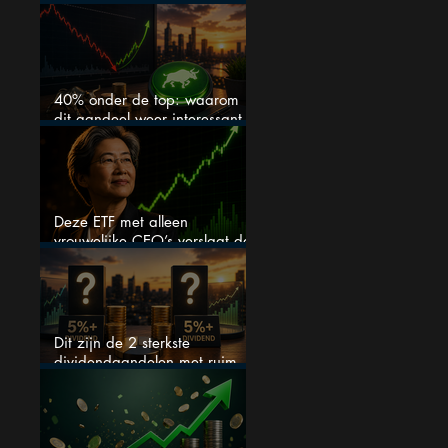
zijn kop
40% onder de top: waarom
dit aandeel weer interessant
wordt
Deze ETF met alleen
vrouwelijke CEO’s verslaat de
S&P 500 keihard
Dit zijn de 2 sterkste
dividendaandelen met ruim
5% dividend