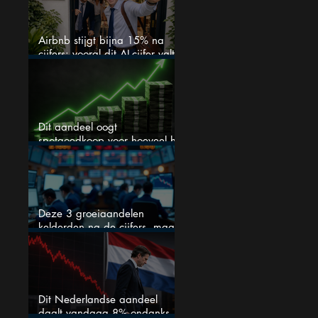
Airbnb stijgt bijna 15% na
cijfers: vooral dit AI-cijfer valt
op
Dit aandeel oogt
spotgoedkoop voor hoeveel het
kan stijgen
Deze 3 groeiaandelen
kelderden na de cijfers, maar
één is mijn duidelijke favoriet
Dit Nederlandse aandeel
daalt vandaag 8% ondanks