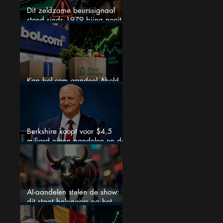
Dit zeldzame beurssignaal
stond sinds 1979 bijna nooit
zo extreem
Kan bol.com aandeel Ahold
nieuw leven inblazen?
Berkshire koopt voor $4,5
miljard eigen aandelen en dat
zegt veel over de waardering
AI-aandelen stelen de show:
dit staat beleggers na het
weekend te wachten