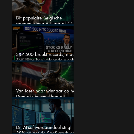
Dit populaire Belgische
aandeel steeg dit jaar al 47
procent: is er ruimte voor
meer?
S&P 500 breekt records, maar
één cijfer kan volgende week
alles veranderen
Van loser naar winnaar op het
Damrak: hoeveel kan dit
Nederlandse aandeel nog
stijgen?
Dit AI-softwareaandeel stijgt
38% en zet de SaaS-crash op