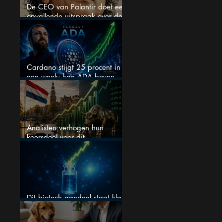
De CEO van Palantir doet een
opvallende uitspraak over de
beurs
Cardano stijgt 25 procent in
een week: kan ADA boven
$0,20 blijven?
Analisten verhogen hun
koersdoel voor dit
Nederlandse aandeel — maar
is het al te laat om in te
stappen?
Dit biotech aandeel staat klaar
voor een flinke rally