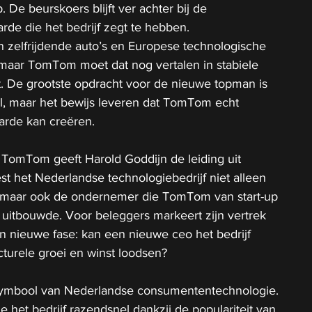
. De beurskoers blijft ver achter bij de 
rde die het bedrijf zegt te hebben.
n zelfrijdende auto’s en Europese technologische 
 maar TomTom moet dat nog vertalen in stabiele 
. De grootste opdracht voor de nieuwe topman is 
al, maar het bewijs leveren dat TomTom echt 
rde kan creëren.
 TomTom geeft Harold Goddijn de leiding uit 
t het Nederlandse technologiebedrijf niet alleen 
, maar ook de ondernemer die TomTom van start-up 
r uitbouwde. Voor beleggers markeert zijn vertrek 
n nieuwe fase: kan een nieuwe ceo het bedrijf 
cturele groei en winst loodsen?
ymbool van Nederlandse consumententechnologie. 
 het bedrijf razendsnel dankzij de populariteit van 