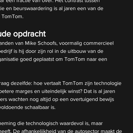
r een fractie van over. Het contrast tussen 
ie en beurswaardering is al jaren een van de 
nd TomTom.
ude opdracht
anden van Mike Schoofs, voormalig commercieel 
drijf is hij door zijn rol in de uitbouw van de 
ganisatie goed geplaatst om TomTom naar een 
.
raag dezelfde: hoe vertaalt TomTom zijn technologie 
betere marges en uiteindelijk winst? Dat is al jaren 
ers wachten nog altijd op een overtuigend bewijs 
voldoende schaalbaar is.
neming die technologisch waardevol is, maar 
eeft. De afhankelijkheid van de autosector maakt de 