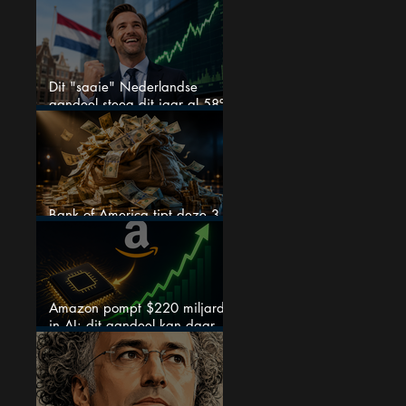
zeer sterke halfjaarcijfers en
positieve analistenadviezen:
mooie koopkans?
Dit "saaie" Nederlandse
aandeel steeg dit jaar al 58%
en wordt volgens analisten
onderschat
Bank of America tipt deze 3
chipaandelen
Amazon pompt $220 miljard
in AI: dit aandeel kan daar
explosief van profiteren