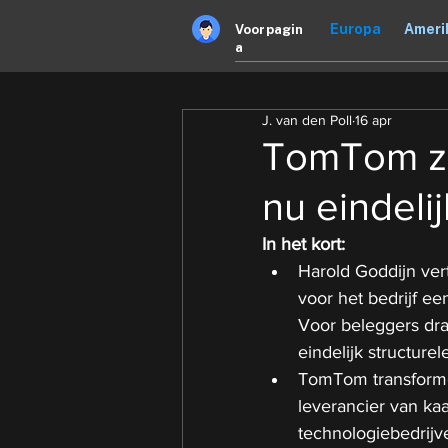
Europa
Ameri
Voorpagin
a
J. van den Poll
16 apr
TomTom zo
nu eindel
In het kort:
Harold Goddijn ver
voor het bedrijf e
Voor beleggers dra
eindelijk structurel
TomTom transforme
leverancier van ka
technologiebedrijv