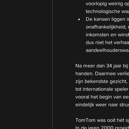
voorlopig weinig op
technologische waa
De kansen liggen i
onafhankelijkheid,
inkomsten en winst
dus niet het verha
aandeelhouderswaa
Na meer dan 34 jaar bij
handen. Daarmee verlies
zijn bekendste gezicht
tot internationale spele
vooral het begin van ee
eindelijk weer naar stru
TomTom was ooit hét s
In de jaren 2000 groeide