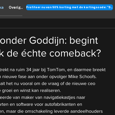
Profiteer nu van 50% korting met de kortingscode: "DANK"
ka
Overig..
nder Goddijn: begint
ijk de échte comeback?
trekt na ruim 34 jaar bij TomTom, en daarmee breekt 
en nieuwe fase aan onder opvolger Mike Schoofs. 
ait het nu vooral om de vraag of de nieuwe ceo 
e groei en winst kan realiseren.
erde van maker van navigatiekastjes naar 
arten en software voor autofabrikanten en 
en, maar die omschakeling leverde aandeelhouders 