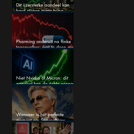
Dit ijzersterke aandeel kan
hard stijgen maar bijna
niemand kijkt
Pharming onderuit na flinke
tegenvallers: wat te doen met
het aandeel?
Niet Nvidia of Micron: dit
aandeel kan de échte winnaar
van de AI-race worden
Wanneer is hét perfecte
moment om ServiceNow
aandelen te kopen?