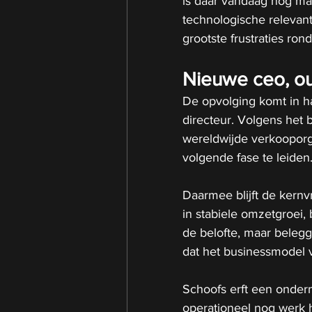
is daar vandaag nog maa
technologische relevant
grootste frustraties ro
Nieuwe ceo, o
De opvolging komt in h
directeur. Volgens het be
wereldwijde verkoopor
volgende fase te leiden
Daarmee blijft de kernv
in stabiele omzetgroei, 
de belofte, maar belegg
dat het businessmodel 
Schoofs erft een onder
operationeel nog werk h