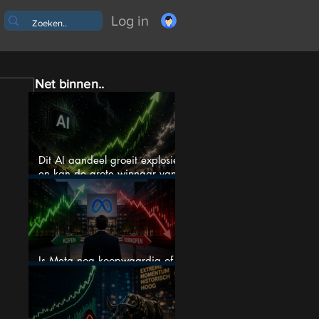
Log in
Net binnen..
Dit AI aandeel groeit explosief
en kan de grote winnaar van
AI worden
Is Meta nog koopwaardig of
wordt het tijd om te verkopen?