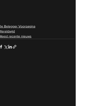
De Belegger Voorpagina
Wereldwijd
Meest recente nieuws