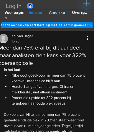
Log in
Voorpagin
Europa
Amerika
Overig..
a
Profiteer nu van 50% korting met de kortingscode: "DANK"
Kolivier Jager
15 apr
Meer dan 75% eraf bij dit aandeel,
maar analisten zien kans voor 322%
koersexplosie
In het kort:
Nike oogt goedkoop na meer dan 75 procent 
koersval, maar risico blijft aan.
Herstel hangt af van marges, China en 
merkherstel, niet alleen sentiment.
Potentiële upside tot 322 procent bij 
terugkeer naar oude piekniveaus.
De koers van Nike is met meer dan 75 procent 
gedaald sinds de piek in 2021 en staat weer rond 
niveaus van ruim tien jaar geleden. Tegelijkertijd 
ontstaat er een opvallend scenario: als het 