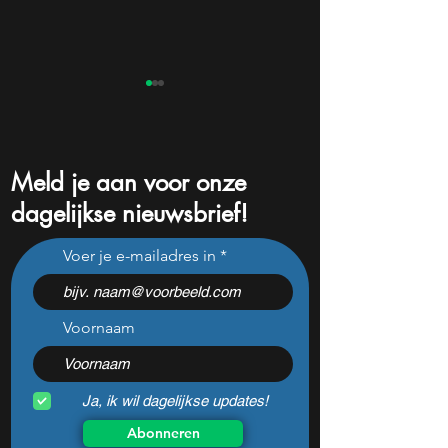
Meld je aan voor onze
dagelijkse nieuwsbrief!
Dit Europese
Dit zijn de groots
Voer je e-mailadres in
defensiebedrijf stijgt hard
winnaars en verli
nadat het dit jaar 46%
de kwartaalcijfers
daalde: mooie koopkans?
springen eruit)
Voornaam
Ja, ik wil dagelijkse updates!
Abonneren