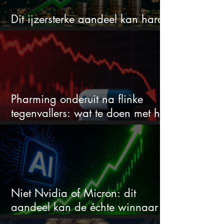
Dit ijzersterke aandeel kan hard
stijgen maar bijna niemand kijkt
Pharming onderuit na flinke
tegenvallers: wat te doen met het
aandeel?
Niet Nvidia of Micron: dit
aandeel kan de échte winnaar
van de AI-race worden