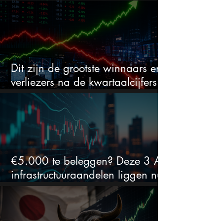
daalde: mooie koopkans?
Dit zijn de grootste winnaars en
verliezers na de kwartaalcijfers
(2 springen eruit)
€5.000 te beleggen? Deze 3 AI-
infrastructuuraandelen liggen nu
in de uitverkoop