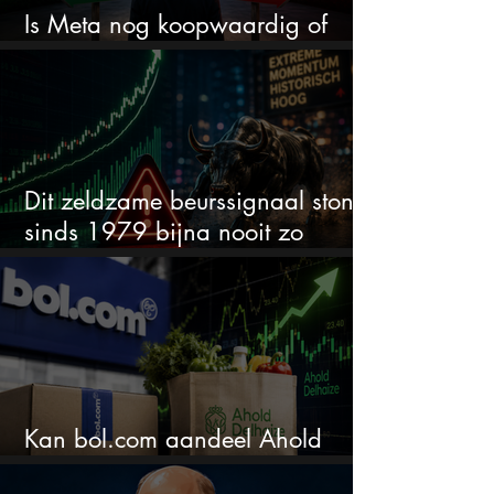
Is Meta nog koopwaardig of
wordt het tijd om te verkopen?
Dit zeldzame beurssignaal stond
sinds 1979 bijna nooit zo
extreem
Kan bol.com aandeel Ahold
nieuw leven inblazen?