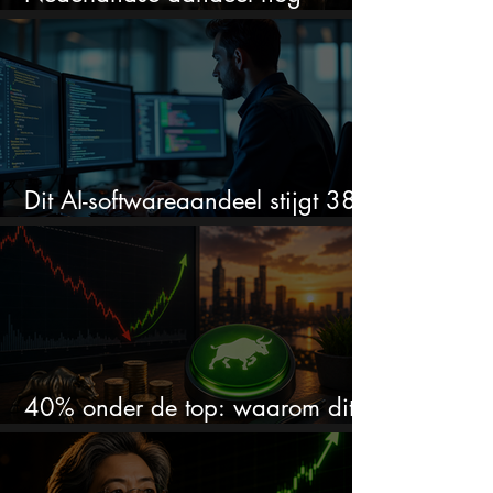
stijgen?
Dit AI-softwareaandeel stijgt 38%
en zet de SaaS-crash op zijn kop
40% onder de top: waarom dit
aandeel weer interessant wordt