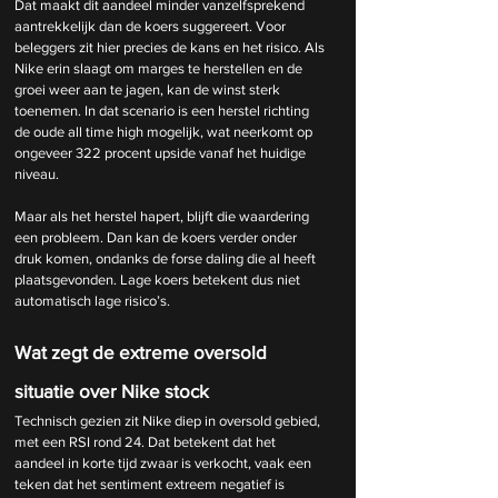
Dat maakt dit aandeel minder vanzelfsprekend 
aantrekkelijk dan de koers suggereert. Voor 
beleggers zit hier precies de kans en het risico. Als 
Nike erin slaagt om marges te herstellen en de 
groei weer aan te jagen, kan de winst sterk 
toenemen. In dat scenario is een herstel richting 
de oude all time high mogelijk, wat neerkomt op 
ongeveer 322 procent upside vanaf het huidige 
niveau.
Maar als het herstel hapert, blijft die waardering 
een probleem. Dan kan de koers verder onder 
druk komen, ondanks de forse daling die al heeft 
plaatsgevonden. Lage koers betekent dus niet 
automatisch lage risico’s.
Wat zegt de extreme oversold 
situatie over Nike stock
Technisch gezien zit Nike diep in oversold gebied, 
met een RSI rond 24. Dat betekent dat het 
aandeel in korte tijd zwaar is verkocht, vaak een 
teken dat het sentiment extreem negatief is 