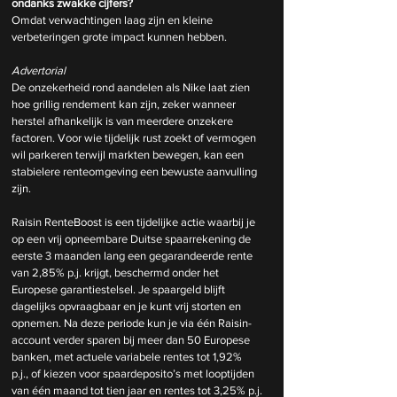
ondanks zwakke cijfers?
Omdat verwachtingen laag zijn en kleine 
verbeteringen grote impact kunnen hebben.
Advertorial
De onzekerheid rond aandelen als Nike laat zien 
hoe grillig rendement kan zijn, zeker wanneer 
herstel afhankelijk is van meerdere onzekere 
factoren. Voor wie tijdelijk rust zoekt of vermogen 
wil parkeren terwijl markten bewegen, kan een 
stabielere renteomgeving een bewuste aanvulling 
zijn.
Raisin RenteBoost is een tijdelijke actie waarbij je 
op een vrij opneembare Duitse spaarrekening de 
eerste 3 maanden lang een gegarandeerde rente 
van 2,85% p.j. krijgt, beschermd onder het 
Europese garantiestelsel. Je spaargeld blijft 
dagelijks opvraagbaar en je kunt vrij storten en 
opnemen. Na deze periode kun je via één Raisin-
account verder sparen bij meer dan 50 Europese 
banken, met actuele variabele rentes tot 1,92% 
p.j., of kiezen voor spaardeposito’s met looptijden 
van één maand tot tien jaar en rentes tot 3,25% p.j.