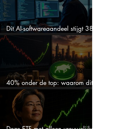
Dit AI-softwareaandeel stijgt 38%
en zet de SaaS-crash op zijn kop
40% onder de top: waarom dit
aandeel weer interessant wordt
Deze ETF met alleen vrouwelijke