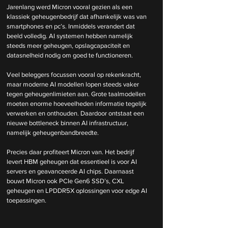
Jarenlang werd Micron vooral gezien als een 
klassiek geheugenbedrijf dat afhankelijk was van 
smartphones en pc’s. Inmiddels verandert dat 
beeld volledig. AI systemen hebben namelijk 
steeds meer geheugen, opslagcapaciteit en 
datasnelheid nodig om goed te functioneren.
Veel beleggers focussen vooral op rekenkracht, 
maar moderne AI modellen lopen steeds vaker 
tegen geheugenlimieten aan. Grote taalmodellen 
moeten enorme hoeveelheden informatie tegelijk 
verwerken en onthouden. Daardoor ontstaat een 
nieuwe bottleneck binnen AI infrastructuur, 
namelijk geheugenbandbreedte.
Precies daar profiteert Micron van. Het bedrijf 
levert HBM geheugen dat essentieel is voor AI 
servers en geavanceerde AI chips. Daarnaast 
bouwt Micron ook PCIe Gen6 SSD’s, CXL 
geheugen en LPDDR5X oplossingen voor edge AI 
toepassingen.