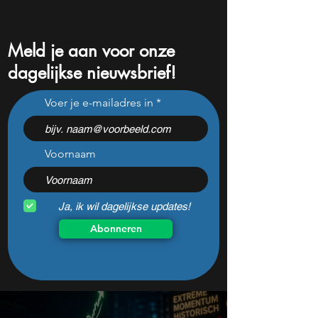
Meld je aan voor onze
dagelijkse nieuwsbrief!
-20% in 1 dag: dit aandeel
Buffett verkoopt d
Voer je e-mailadres in
lijkt zwaar afgestraft en
aandeel nooit me
heeft 95% potentieel
lijkt nu een enor
koopkans
Voornaam
Ja, ik wil dagelijkse updates!
Abonneren