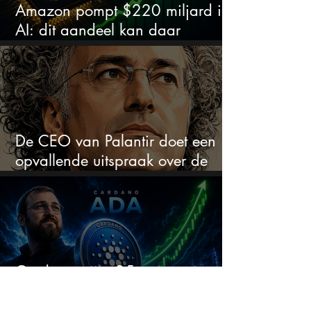
Amazon pompt $220 miljard in
AI: dit aandeel kan daar
explosief van profiteren
De CEO van Palantir doet een
opvallende uitspraak over de
beurs
Cardano stijgt 25 procent in een
week: kan ADA boven $0,20
blijven?