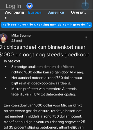
Log in
Voorpagin
Europa
Amerika
Overig..
a
Profiteer nu van 50% korting met de kortingscode: "DANK"
Mika Beumer
23 mei
Dit chipaandeel kan binnenkort naar
$1000 en oogt nog steeds goedkoop
In het kort
Sommige analisten denken dat Micron 
richting 1000 dollar kan stijgen door AI vraag.
Het aandeel noteert al rond 750 dollar maar 
blijft relatief goedkoop gewaardeerd.
Micron profiteert van meerdere AI trends 
tegelijk, van HBM tot datacenter opslag.
Een koersdoel van 1000 dollar voor Micron klinkt 
op het eerste gezicht absurd, totdat je beseft dat 
het aandeel inmiddels al rond 750 dollar noteert. 
Vanaf het huidige niveau zou dat nog ongeveer 25 
tot 35 procent stijging betekenen, afhankelijk van 