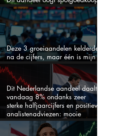
voor hoeveel het kan stijgen
Deze 3 groeiaandelen kelderden
na de cijfers, maar één is mijn
duidelijke favoriet
Dit Nederlandse aandeel daalt
vandaag 8% ondanks zeer
sterke halfjaarcijfers en positieve
analistenadviezen: mooie
koopkans?