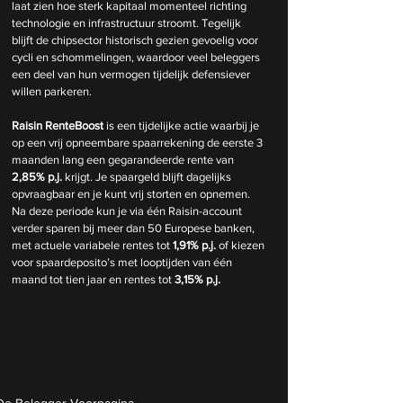
laat zien hoe sterk kapitaal momenteel richting 
technologie en infrastructuur stroomt. Tegelijk 
blijft de chipsector historisch gezien gevoelig voor 
cycli en schommelingen, waardoor veel beleggers 
een deel van hun vermogen tijdelijk defensiever 
willen parkeren.
Raisin RenteBoost
 is een tijdelijke actie waarbij je 
op een vrij opneembare spaarrekening de eerste 3 
maanden lang een gegarandeerde rente van 
2,85% p.j.
 krijgt. Je spaargeld blijft dagelijks 
opvraagbaar en je kunt vrij storten en opnemen. 
Na deze periode kun je via één Raisin-account 
verder sparen bij meer dan 50 Europese banken, 
met actuele variabele rentes tot 
1,91% p.j.
 of kiezen 
voor spaardeposito’s met looptijden van één 
maand tot tien jaar en rentes tot 
3,15% p.j.