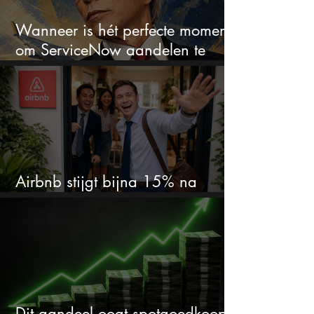
Wanneer is hét perfecte moment
om ServiceNow aandelen te
kopen?
Airbnb stijgt bijna 15% na
cijfers: vooral dit AI-cijfer valt op
Dit aandeel oogt spotgoedkoop