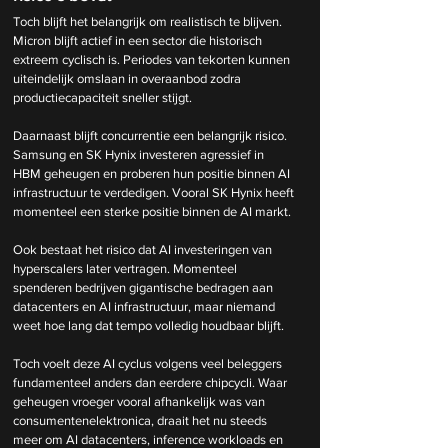
Toch blijft het belangrijk om realistisch te blijven. 
Micron blijft actief in een sector die historisch 
extreem cyclisch is. Periodes van tekorten kunnen 
uiteindelijk omslaan in overaanbod zodra 
productiecapaciteit sneller stijgt.
Daarnaast blijft concurrentie een belangrijk risico. 
Samsung en SK Hynix investeren agressief in 
HBM geheugen en proberen hun positie binnen AI 
infrastructuur te verdedigen. Vooral SK Hynix heeft 
momenteel een sterke positie binnen de AI markt.
Ook bestaat het risico dat AI investeringen van 
hyperscalers later vertragen. Momenteel 
spenderen bedrijven gigantische bedragen aan 
datacenters en AI infrastructuur, maar niemand 
weet hoe lang dat tempo volledig houdbaar blijft.
Toch voelt deze AI cyclus volgens veel beleggers 
fundamenteel anders dan eerdere chipcycli. Waar 
geheugen vroeger vooral afhankelijk was van 
consumentenelektronica, draait het nu steeds 
meer om AI datacenters, inference workloads en 