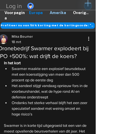
Log in
Voorpagin
Europa
Amerika
Overig..
a
Profiteer nu van 50% korting met de kortingscode: "DANK"
Mika Beumer
18 mrt
Dronebedrijf Swarmer explodeert bij
IPO +500%: wat drijft de koers?
In het kort
Swarmer maakte een explosief beursdebuut 
met een koersstijging van meer dan 500 
procent op de eerste dag
Het aandeel stijgt vandaag opnieuw fors in de 
voorbeurshandel, wat de hype rond AI en 
defensie onderstreept
Ondanks het sterke verhaal blijft het een zeer 
speculatief aandeel met weinig omzet en 
hoge risico’s
Swarmer is in korte tijd uitgegroeid tot een van de 
meest opvallende beursverhalen van dit jaar. Het 