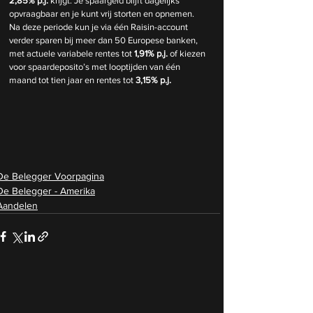
2,85% p.j.
 krijgt. Je spaargeld blijft dagelijks 
opvraagbaar en je kunt vrij storten en opnemen. 
Na deze periode kun je via één Raisin-account 
verder sparen bij meer dan 50 Europese banken, 
met actuele variabele rentes tot 
1,91% p.j.
 of kiezen 
voor spaardeposito’s met looptijden van één 
maand tot tien jaar en rentes tot 
3,15% p.j.
De Belegger Voorpagina
De Belegger - Amerika
Aandelen