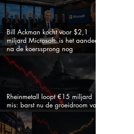
zet of dure timing?
Bill Ackman kocht voor $2,1
miljard Microsoft: is het aandeel
na de koerssprong nog
aantrekkelijk?
Rheinmetall loopt €15 miljard
mis: barst nu de groeidroom van
het defensiebedrijf?