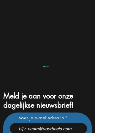
Meld je aan voor onze
dagelijkse nieuwsbrief!
Dit Nederlandse AEX
Nieuw defensiefo
Voer je e-mailadres in
aandeel kan een
aantocht: wat bet
comeback maken in 2026
voor Europese de
aandelen?