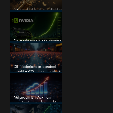
Dit aandeel blijft zijn dividend
verhogen, wat er ook gebeurt
De markt maakt een enorme
fout bij Nvidia
Dit Nederlandse aandeel
maakt €922 miljoen cash: kan
dit dividendaandeel blijven
verhogen?
Miljardair Bill Ackman
investeert miljarden in dit
techaandeel