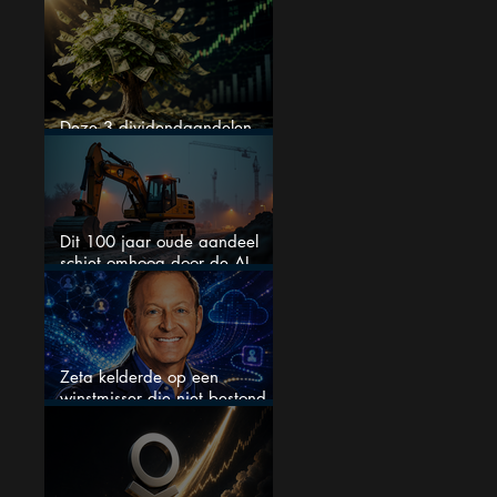
kopen
Deze 3 dividendaandelen
kunnen binnenkort flink stijgen
Dit 100 jaar oude aandeel
schiet omhoog door de AI-
boom
Zeta kelderde op een
winstmisser die niet bestond
maar zijn de aandelen
koopwaardig?