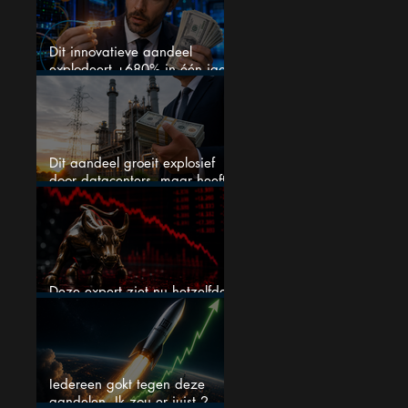
Dit innovatieve aandeel
explodeert +680% in één jaar
en blijft maar stijgen
Dit aandeel groeit explosief
door datacenters, maar heeft
tientallen miljarden nodig
Deze expert ziet nu hetzelfde
als voor de crash van 1987
Iedereen gokt tegen deze
aandelen. Ik zou er juist 2