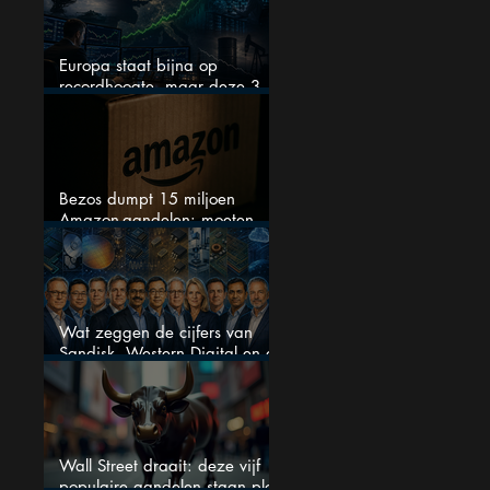
Europa staat bijna op
recordhoogte, maar deze 3
sectoren vallen nu op
Bezos dumpt 15 miljoen
Amazon-aandelen: moeten
beleggers zich zorgen maken?
Wat zeggen de cijfers van
Sandisk, Western Digital en de
AI-Infrastructuur aandelen mij
werkelijk
Wall Street draait: deze vijf
populaire aandelen staan plots