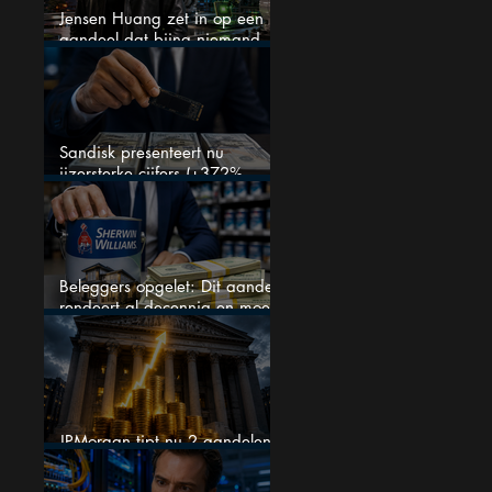
Jensen Huang zet in op een
aandeel dat bijna niemand
kent
Sandisk presenteert nu
ijzersterke cijfers (+372%
omzetgroei), toch zakt het
aandeel weg
Beleggers opgelet: Dit aandeel
rendeert al decennia en moet
op je watchlist staan!
JPMorgan tipt nu 2 aandelen
voor augustus