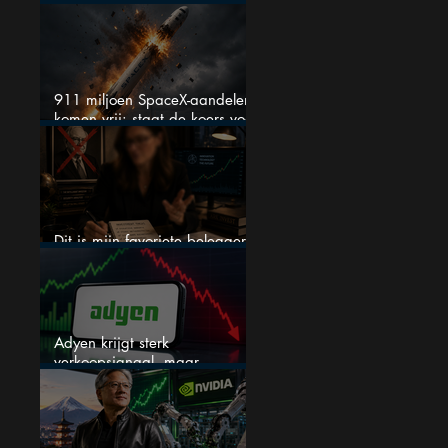
onder spanning
911 miljoen SpaceX-aandelen
komen vrij: staat de koers voor
een nieuwe crash?
Dit is mijn favoriete belegger…
en het is niet Warren Buffett
Adyen krijgt sterk
verkoopsignaal, maar
analisten zien juist een
koopkans