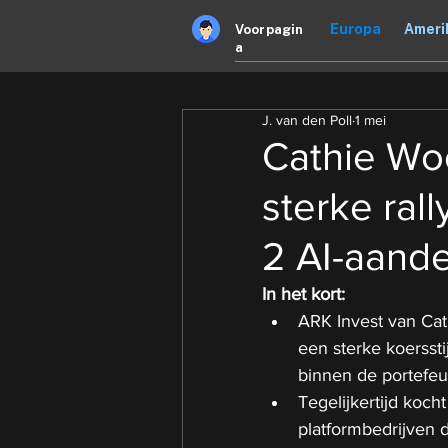
Europa
Ameri
Voorpagin
a
J. van den Poll
1 mei
Cathie Wo
sterke rall
2 AI-aande
In het kort:
ARK Invest van Cat
een sterke koerssti
binnen de portefeui
Tegelijkertijd koch
platformbedrijven di