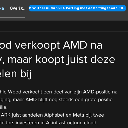
Profiteer nu van 50% korting met de kortingscode: "DANK"
ka
Overig..
od verkoopt AMD na
y, maar koopt juist deze
len bij
hie Wood verkocht een deel van zijn AMD-positie na 
jging, maar AMD blijft nog steeds een grote positie 
lle.
t ARK juist aandelen Alphabet en Meta bij, twee 
e fors investeren in AI-infrastructuur, cloud, 