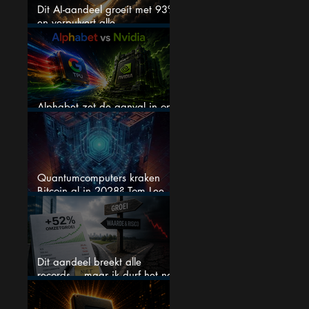
Dit AI-aandeel groeit met 93%
en verpulvert alle
verwachtingen, maar is het nu
nog wel koopwaardig?
Alphabet zet de aanval in op
Nvidia met eigen AI-chips
Quantumcomputers kraken
Bitcoin al in 2028? Tom Lee
luidt de alarmbel
Dit aandeel breekt alle
records… maar ik durf het na
deze koersstijging niet te
kopen