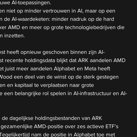
euwe AI-toepassingen.
zen niet op minder vertrouwen in AI, maar op een 
n de AI-waardeketen: minder nadruk op de hard 
er AMD en meer op grote technologiebedrijven die 
n inzetten.
st heeft opnieuw geschoven binnen zijn AI-
est recente holdingsdata blijkt dat ARK aandelen AMD 
 het juist meer aandelen Alphabet en Meta heeft 
 Wood een deel van de winst op de sterk gestegen 
len en kapitaal te verplaatsen naar grote 
 een belangrijke rol spelen in AI-infrastructuur en AI-
e de dagelijkse holdingsbestanden van ARK 
s gezamenlijke AMD-positie over zes actieve ETF’s 
egelijkertijd nam de positie in Alphabet toe met 