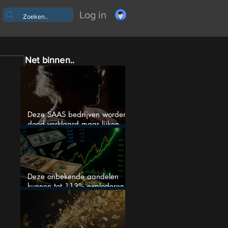
Log in
Net binnen..
Deze SAAS bedrijven worden
dood verklaard maar lijken
springlevend
Deze onbekende aandelen
kunnen tot 113% exploderen
(één springt eruit)