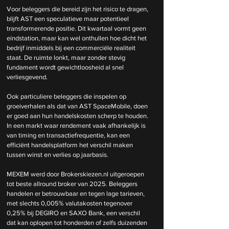
Voor beleggers die bereid zijn het risico te dragen, 
blijft AST een speculatieve maar potentieel 
transformerende positie. Dit kwartaal vormt geen 
eindstation, maar kan wel onthullen hoe dicht het 
bedrijf inmiddels bij een commerciële realiteit 
staat. De ruimte lonkt, maar zonder stevig 
fundament wordt gewichtloosheid al snel 
verliesgevend.
Ook particuliere beleggers die inspelen op 
groeiverhalen als dat van AST SpaceMobile, doen 
er goed aan hun handelskosten scherp te houden. 
In een markt waar rendement vaak afhankelijk is 
van timing en transactiefrequentie, kan een 
efficiënt handelsplatform het verschil maken 
tussen winst en verlies op jaarbasis.
MEXEM werd door 
Brokerskiezen.nl
 uitgeroepen 
tot beste allround broker van 2025. Beleggers 
handelen er betrouwbaar en tegen lage tarieven, 
met slechts 0,005% valutakosten tegenover 
0,25% bij DEGIRO en SAXO Bank, een verschil 
dat kan oplopen tot honderden of zelfs duizenden 