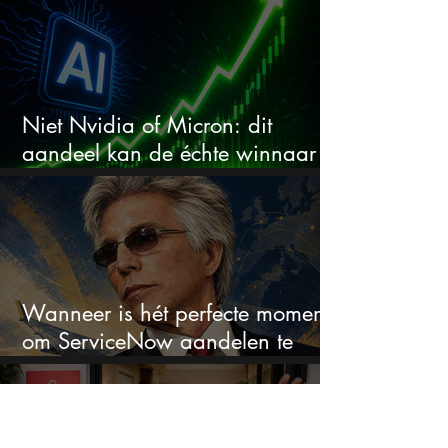
Niet Nvidia of Micron: dit
aandeel kan de échte winnaar
van de AI-race worden
Wanneer is hét perfecte moment
om ServiceNow aandelen te
kopen?