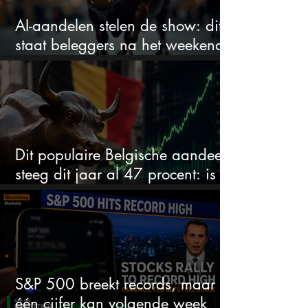
AI-aandelen stelen de show: dit
staat beleggers na het weekend
te wachten
Dit populaire Belgische aandeel
steeg dit jaar al 47 procent: is er
ruimte voor meer?
S&P 500 breekt records, maar
één cijfer kan volgende week