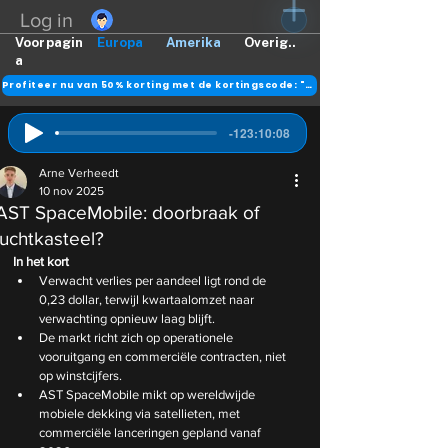
Log in
Voorpagin
Europa
Amerika
Overig..
a
Profiteer nu van 50% korting met de kortingscode: "DANK"
-123:10:08
Arne Verheedt
10 nov 2025
AST SpaceMobile: doorbraak of
luchtkasteel?
In het kort
Verwacht verlies per aandeel ligt rond de 
0,23 dollar, terwijl kwartaalomzet naar 
verwachting opnieuw laag blijft.
De markt richt zich op operationele 
vooruitgang en commerciële contracten, niet 
op winstcijfers.
AST SpaceMobile mikt op wereldwijde 
mobiele dekking via satellieten, met 
commerciële lanceringen gepland vanaf 