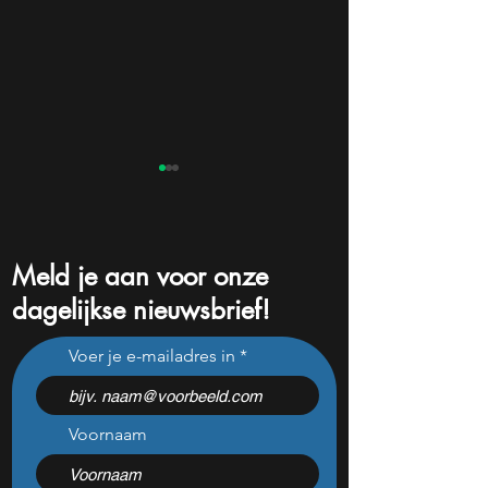
Meld je aan voor onze
dagelijkse nieuwsbrief!
Voor het eerst in de
Nvidia, TSMC en
Voer je e-mailadres in
geschiedenis breekt de
CoreWeave: de
S&P 500 deze cruciale
onzichtbare mach
grens
de AI-explosie
Voornaam