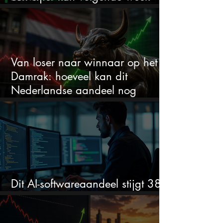
alles veranderen
Van loser naar winnaar op het
Damrak: hoeveel kan dit
Nederlandse aandeel nog
stijgen?
Dit AI-softwareaandeel stijgt 38%
en zet de SaaS-crash op zijn kop