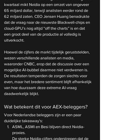
kwartaal mikt Nvidia op een omzet van ongeveer 
65 miljard dollar, terwijl analisten eerder rond de 
62 miljard zaten. CEO Jensen Huang benadrukte 
dat de vraag naar de nieuwste Blackwell-chips en 
cloud-GPU’s nog altijd “off the charts” is en dat 
een groot deel van de productie al volledig is 
uitverkocht.
Hoewel de cijfers de markt tijdelijk geruststelden, 
wezen verschillende analisten en media, 
waaronder CNBC, erop dat de discussie over een 
mogelijke AI-bubbel daarmee niet verdwenen is. 
De resultaten temperden de zorgen slechts voor 
even, maar het bredere sentiment blijft afhankelijk 
van hoe duurzaam deze extreme AI-vraag 
daadwerkelijk blijkt.
Wat betekent dit voor AEX-beleggers?
Voor Nederlandse beleggers zijn er een paar 
duidelijke takeaway’s:
ASML, ASMI en Besi blijven direct Nvidia-
proxies.
De
 sterke Nvidia-cijfers onderstrepen dat de 