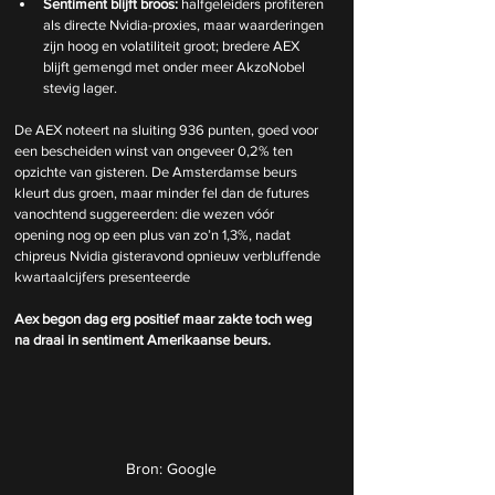
Sentiment blijft broos:
 halfgeleiders profiteren 
als directe Nvidia-proxies, maar waarderingen 
zijn hoog en volatiliteit groot; bredere AEX 
blijft gemengd met onder meer AkzoNobel 
stevig lager.
De AEX noteert na sluiting 936 punten, goed voor 
een bescheiden winst van ongeveer 0,2% ten 
opzichte van gisteren. De Amsterdamse beurs 
kleurt dus groen, maar minder fel dan de futures 
vanochtend suggereerden: die wezen vóór 
opening nog op een plus van zo’n 1,3%, nadat 
chipreus Nvidia gisteravond opnieuw verbluffende 
kwartaalcijfers 
presenteerde
Aex begon dag erg positief maar zakte toch weg 
na draai in sentiment Amerikaanse beurs.
Bron: Google