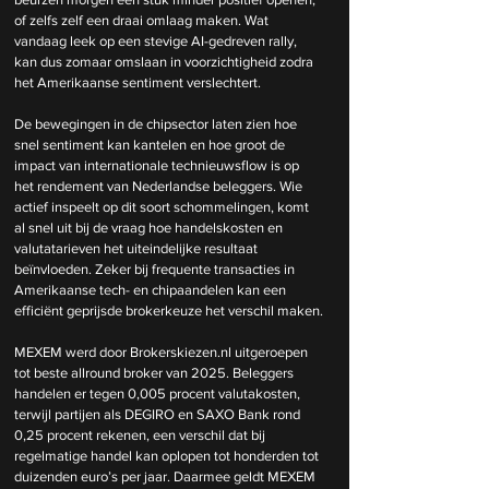
of zelfs zelf een draai omlaag maken. Wat 
vandaag leek op een stevige AI-gedreven rally, 
kan dus zomaar omslaan in voorzichtigheid zodra 
het Amerikaanse sentiment verslechtert.
De bewegingen in de chipsector laten zien hoe 
snel sentiment kan kantelen en hoe groot de 
impact van internationale technieuwsflow is op 
het rendement van Nederlandse beleggers. Wie 
actief inspeelt op dit soort schommelingen, komt 
al snel uit bij de vraag hoe handelskosten en 
valutatarieven het uiteindelijke resultaat 
beïnvloeden. Zeker bij frequente transacties in 
Amerikaanse tech- en chipaandelen kan een 
efficiënt geprijsde brokerkeuze het verschil maken.
MEXEM werd door 
Brokerskiezen.nl
 uitgeroepen 
tot beste allround broker van 2025. Beleggers 
handelen er tegen 0,005 procent valutakosten, 
terwijl partijen als DEGIRO en SAXO Bank rond 
0,25 procent rekenen, een verschil dat bij 
regelmatige handel kan oplopen tot honderden tot 
duizenden euro’s per jaar. Daarmee geldt MEXEM 