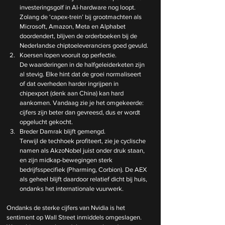
investeringsgolf in AI-hardware nog loopt. 
Zolang de ‘capex-trein’ bij grootmachten als 
Microsoft, Amazon, Meta en Alphabet 
doordendert, blijven de orderboeken bij de 
Nederlandse chiptoeleveranciers goed gevuld.
Koersen lopen vooruit op perfectie.
De
 waarderingen in de halfgeleiderketen zijn 
al stevig. Elke hint dat de groei normaliseert 
of dat overheden harder ingrijpen in 
chipexport (denk aan China) kan hard 
aankomen. Vandaag zie je het omgekeerde: 
cijfers zijn beter dan gevreesd, dus er wordt 
opgelucht gekocht.
Breder Damrak blijft gemengd.
Terwijl de techhoek profiteert, zie je cyclische 
namen als AkzoNobel juist onder druk staan, 
en zijn midkap-bewegingen sterk 
bedrijfsspecifiek (Pharming, Corbion). De AEX 
als geheel blijft daardoor relatief dicht bij huis, 
ondanks het internationale vuurwerk.
Ondanks de sterke cijfers van Nvidia is het 
sentiment op Wall Street inmiddels omgeslagen. 