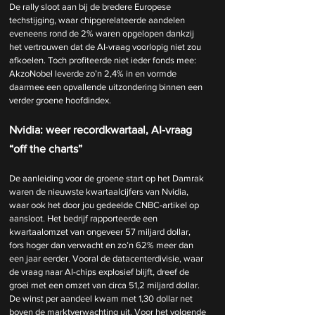
De rally sloot aan bij de bredere Europese 
techstijging, waar chipgerelateerde aandelen 
eveneens rond de 2% waren opgelopen dankzij 
het vertrouwen dat de AI-vraag voorlopig niet zou 
afkoelen. Toch profiteerde niet ieder fonds mee: 
AkzoNobel leverde zo’n 2,4% in en vormde 
daarmee een opvallende uitzondering binnen een 
verder groene hoofdindex.
Nvidia: weer recordkwartaal, AI-vraag 
“off the charts”
De aanleiding voor de groene start op het Damrak 
waren de nieuwste kwartaalcijfers van Nvidia, 
waar ook het door jou gedeelde CNBC-artikel op 
aansloot. Het bedrijf rapporteerde een 
kwartaalomzet van ongeveer 57 miljard dollar, 
fors hoger dan verwacht en zo’n 62% meer dan 
een jaar eerder. Vooral de datacenterdivisie, waar 
de vraag naar AI-chips explosief blijft, dreef de 
groei met een omzet van circa 51,2 miljard dollar. 
De winst per aandeel kwam met 1,30 dollar net 
boven de marktverwachting uit. Voor het volgende 