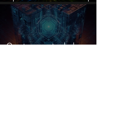
Nvidia met eigen AI-chips
Quantumcomputers kraken
Bitcoin al in 2028? Tom Lee luidt
de alarmbel
Dit aandeel breekt alle records…
maar ik durf het na deze
koersstijging niet te kopen