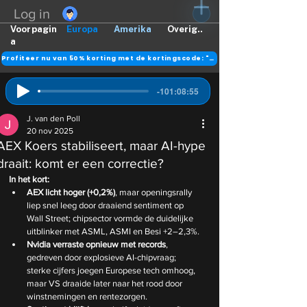
Log in
Voorpagin
Europa
Amerika
Overig..
a
Profiteer nu van 50% korting met de kortingscode: "DANK"
-101:08:55
J. van den Poll
20 nov 2025
AEX Koers stabiliseert, maar AI-hype
draait: komt er een correctie?
In het kort:
AEX licht hoger (+0,2%)
, maar openingsrally 
liep snel leeg door draaiend sentiment op 
Wall Street; chipsector vormde de duidelijke 
uitblinker met ASML, ASMI en Besi +2–2,3%.
Nvidia verraste opnieuw met records
, 
gedreven door explosieve AI-chipvraag; 
sterke cijfers joegen Europese tech omhoog, 
maar VS draaide later naar het rood door 
winstnemingen en rentezorgen.