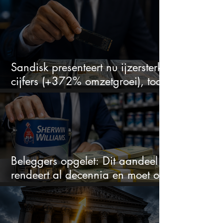
aandeel dat bijna niemand kent
Sandisk presenteert nu ijzersterke
cijfers (+372% omzetgroei), toch
zakt het aandeel weg
Beleggers opgelet: Dit aandeel
rendeert al decennia en moet op
je watchlist staan!