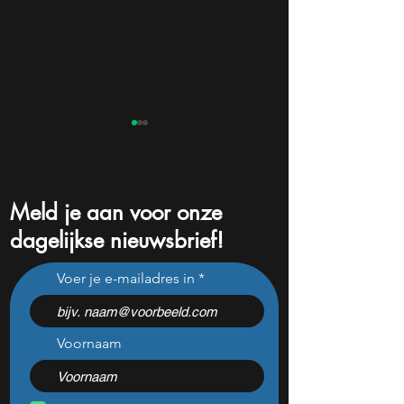
Meld je aan voor onze
dagelijkse nieuwsbrief!
Waarom de megadeal van
Polymarket in Ne
Voer je e-mailadres in
Saab een wake-upcall is
innovatieve datam
voor beleggers
simpelweg illegaa
gokken?
Voornaam