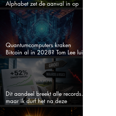
Alphabet zet de aanval in op
Nvidia met eigen AI-chips
Quantumcomputers kraken
Bitcoin al in 2028? Tom Lee luidt
de alarmbel
Dit aandeel breekt alle records…
maar ik durf het na deze
koersstijging niet te kopen