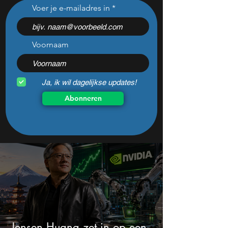
Sandisk presenteert nu
Beleggers opgelet
Voer je e-mailadres in
ijzersterke cijfers (+372%
aandeel rendeert 
omzetgroei), toch zakt het
decennia en moet
aandeel weg
watchlist staan!
Voornaam
Ja, ik wil dagelijkse updates!
Abonneren
Jensen Huang zet in op een