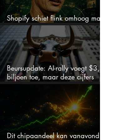
Shopify schiet flink omhoog maar
dit is wat beleggers missen
Beursupdate: AI-rally voegt $3,5
biljoen toe, maar deze cijfers
waarschuwen beleggers
Dit chipaandeel kan vanavond