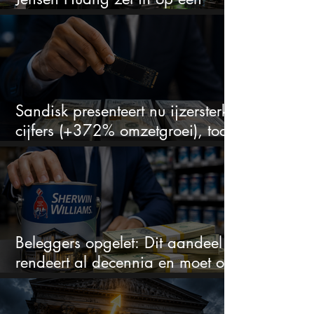
aandeel dat bijna niemand kent
Sandisk presenteert nu ijzersterke
cijfers (+372% omzetgroei), toch
zakt het aandeel weg
Beleggers opgelet: Dit aandeel
rendeert al decennia en moet op
je watchlist staan!