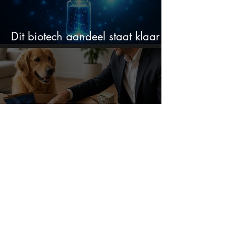
Dit biotech aandeel staat klaar
voor een flinke rally
Dit aandeel staat -82% lager,
terwijl het bedrijf gewoon groeit
Dit AI-aandeel kelderde 19% na