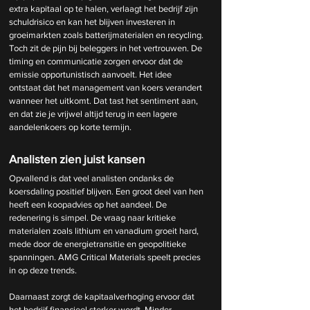
extra kapitaal op te halen, verlaagt het bedrijf zijn 
schuldrisico en kan het blijven investeren in 
groeimarkten zoals batterijmaterialen en recycling. 
Toch zit de pijn bij beleggers in het vertrouwen. De 
timing en communicatie zorgen ervoor dat de 
emissie opportunistisch aanvoelt. Het idee 
ontstaat dat het management van koers verandert 
wanneer het uitkomt. Dat tast het sentiment aan, 
en dat zie je vrijwel altijd terug in een lagere 
aandelenkoers op korte termijn.
Analisten zien juist kansen
Opvallend is dat veel analisten ondanks de 
koersdaling positief blijven. Een groot deel van hen 
heeft een koopadvies op het aandeel.
 De
redenering is simpel. De vraag naar kritieke 
materialen zoals lithium en vanadium groeit hard, 
mede door de energietransitie en geopolitieke 
spanningen. AMG Critical Materials speelt precies 
in op deze trends.
Daarnaast zorgt de kapitaalverhoging ervoor dat 
het bedrijf financieel sterker wordt. Minder 