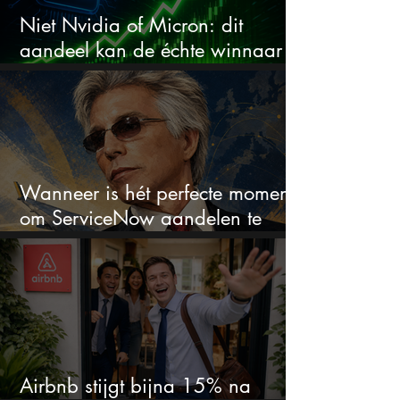
Niet Nvidia of Micron: dit
aandeel kan de échte winnaar
van de AI-race worden
Wanneer is hét perfecte moment
om ServiceNow aandelen te
kopen?
Airbnb stijgt bijna 15% na