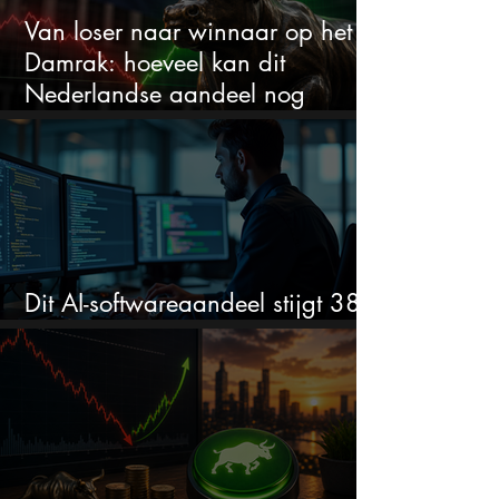
Van loser naar winnaar op het
Damrak: hoeveel kan dit
Nederlandse aandeel nog
stijgen?
Dit AI-softwareaandeel stijgt 38%
en zet de SaaS-crash op zijn kop