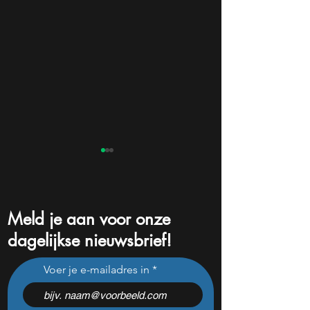
Meld je aan voor onze
dagelijkse nieuwsbrief!
Is Meta nog koopwaardig
Dit zeldzame beu
Voer je e-mailadres in
of wordt het tijd om te
stond sinds 1979 
verkopen?
nooit zo extreem