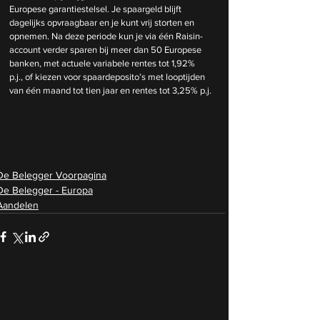
Europese garantiestelsel. Je spaargeld blijft 
dagelijks opvraagbaar en je kunt vrij storten en 
opnemen. Na deze periode kun je via één Raisin-
account verder sparen bij meer dan 50 Europese 
banken, met actuele variabele rentes tot 1,92% 
p.j., of kiezen voor spaardeposito’s met looptijden 
van één maand tot tien jaar en rentes tot 3,25% p.j.
De Belegger Voorpagina
De Belegger - Europa
Aandelen