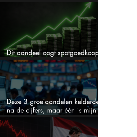
cijfers: vooral dit AI-cijfer valt op
Dit aandeel oogt spotgoedkoop
voor hoeveel het kan stijgen
Deze 3 groeiaandelen kelderden
na de cijfers, maar één is mijn
duidelijke favoriet