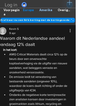
Log in
Voorpagin
Europa
Amerika
Overig..
a
Profiteer nu van 50% korting met de kortingscode: "DANK"
Kevin S
9 apr
Waarom dit Nederlandse aandeel
vandaag 12% daalt
In het kort:
AMG Critical Materials daalt circa 12% op de 
beurs door een onverwachte 
kapitaalverhoging via de uitgifte van nieuwe 
aandelen, wat beleggers verraste en 
onzekerheid veroorzaakte.
De emissie leidt tot verwatering van 
bestaande aandelen (ongeveer 10%), 
waardoor de koers daalt richting of onder de 
uitgifteprijs van €34.
Ondanks de negatieve korte termijnreactie 
zien analisten kansen door investeringen in 
groeimarkten zoals lithium, recycling en 