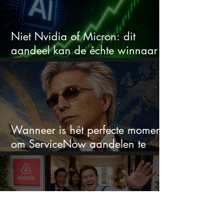
Niet Nvidia of Micron: dit
aandeel kan de échte winnaar
van de AI-race worden
Wanneer is hét perfecte moment
om ServiceNow aandelen te
kopen?