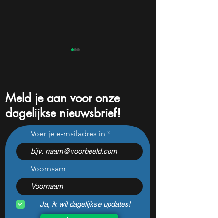
Meld je aan voor onze
dagelijkse nieuwsbrief!
11 aandelen om deze week
Dit aandeel wint
Voer je e-mailadres in
te volgen: Rocket Lab,
momentum en be
Applied Materials en de
beginnen het eind
zwaarste AI-test
zien
Voornaam
Ja, ik wil dagelijkse updates!