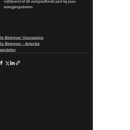
vrijblijvend of dit vastgoedfonds past bij jouw 
beleggingsdoelen.
De Belegger Voorpagina
De Belegger - Amerika
Aandelen