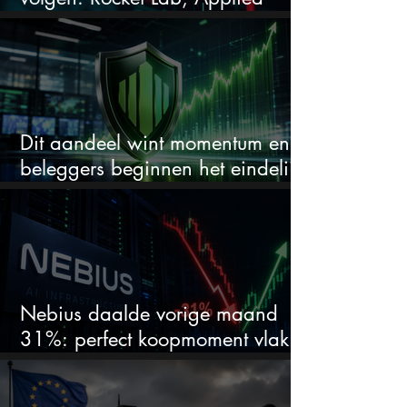
Materials en de zwaarste AI-test
Dit aandeel wint momentum en
beleggers beginnen het eindelijk
te zien
Nebius daalde vorige maand
31%: perfect koopmoment vlak
voor kwartaalcijfers?