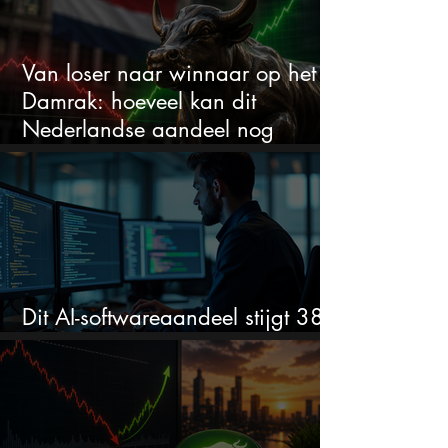
Van loser naar winnaar op het
Damrak: hoeveel kan dit
Nederlandse aandeel nog
stijgen?
Dit AI-softwareaandeel stijgt 38%
en zet de SaaS-crash op zijn kop