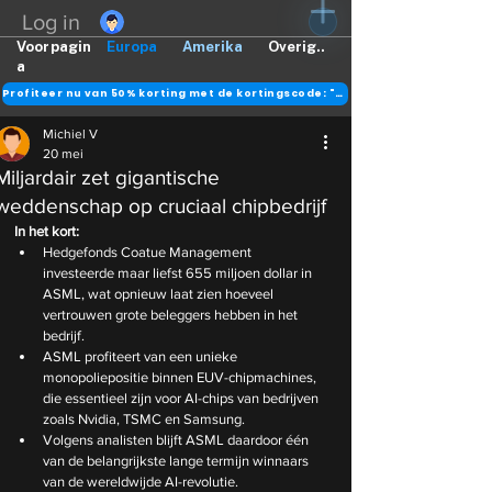
Log in
Voorpagin
Europa
Amerika
Overig..
a
Profiteer nu van 50% korting met de kortingscode: "DANK"
Michiel V
20 mei
Miljardair zet gigantische
weddenschap op cruciaal chipbedrijf
In het kort:
Hedgefonds Coatue Management 
investeerde maar liefst 655 miljoen dollar in 
ASML, wat opnieuw laat zien hoeveel 
vertrouwen grote beleggers hebben in het 
bedrijf.
ASML profiteert van een unieke 
monopoliepositie binnen EUV-chipmachines, 
die essentieel zijn voor AI-chips van bedrijven 
zoals Nvidia, TSMC en Samsung.
Volgens analisten blijft ASML daardoor één 
van de belangrijkste lange termijn winnaars 
van de wereldwijde AI-revolutie.