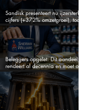
Sandisk presenteert nu ijzersterke
cijfers (+372% omzetgroei), toch
zakt het aandeel weg
Beleggers opgelet: Dit aandeel
rendeert al decennia en moet op
je watchlist staan!