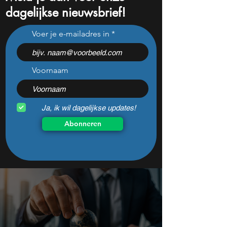
dagelijkse nieuwsbrief!
Waarom Salesforce
AI investering va
Voer je e-mailadres in
potentie heeft de markt te
Buffett groeit har
gaan verrassen
dit kan een risico 
Voornaam
Ja, ik wil dagelijkse updates!
Abonneren