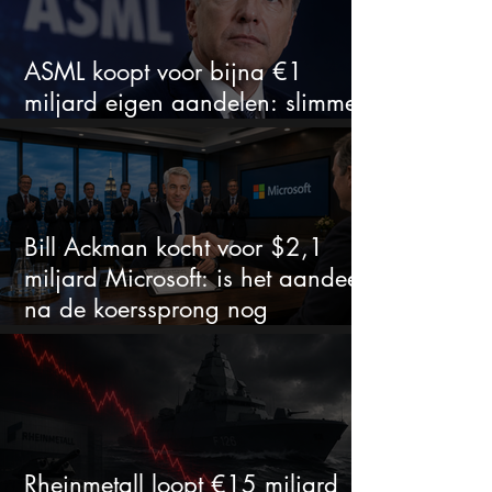
ASML koopt voor bijna €1
miljard eigen aandelen: slimme
zet of dure timing?
Bill Ackman kocht voor $2,1
miljard Microsoft: is het aandeel
na de koerssprong nog
aantrekkelijk?
Rheinmetall loopt €15 miljard