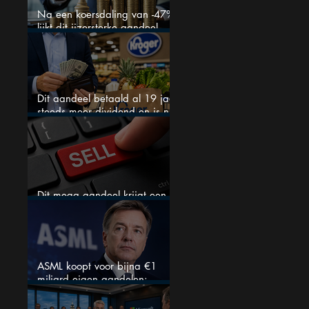
Na een koersdaling van -47%
lijkt dit ijzersterke aandeel
aantrekkelijker dan ooit
Dit aandeel betaald al 19 jaar
steeds meer dividend en is nu
goedkoop
Dit mega aandeel krijgt een
zeldzaam verkoopadvies
ASML koopt voor bijna €1
miljard eigen aandelen:
slimme zet of dure timing?