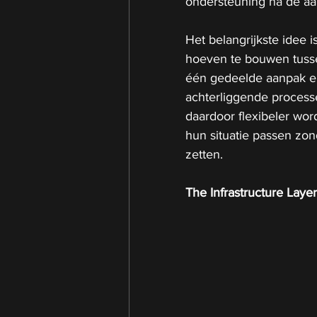
ondersteuning na de a
Het belangrijkste idee i
hoeven te bouwen tusse
één gedeelde aanpak er
achterliggende processe
daardoor flexibeler wo
hun situatie passen zon
zetten.
The Infrastructure Laye