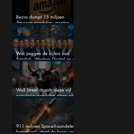
Bezos dumpt 15 miljoen
Amazon-aandelen: moeten
beleggers zich zorgen maken?
Wat zeggen de cijfers van
Sandisk, Western Digital en de
AI-Infrastructuur aandelen mij
werkelijk
Wall Street draait: deze vijf
populaire aandelen staan plots
onder spanning
911 miljoen SpaceX-aandelen
komen vrij: staat de koers voor