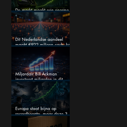
De markt maakt een enorme
fout bij Nvidia
Dit Nederlandse aandeel
maakt €922 miljoen cash: kan
dit dividendaandeel blijven
verhogen?
Miljardair Bill Ackman
investeert miljarden in dit
techaandeel
Europa staat bijna op
recordhoogte, maar deze 3
sectoren vallen nu op