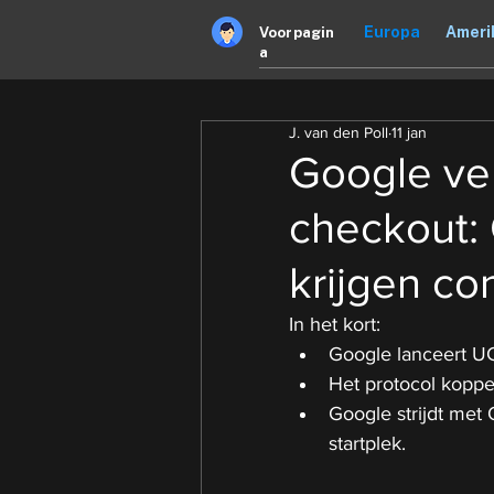
Europa
Ameri
Voorpagin
a
J. van den Poll
11 jan
Google ver
checkout:
krijgen co
In het kort:
Google lanceert UC
Het protocol koppe
Google strijdt met
startplek.