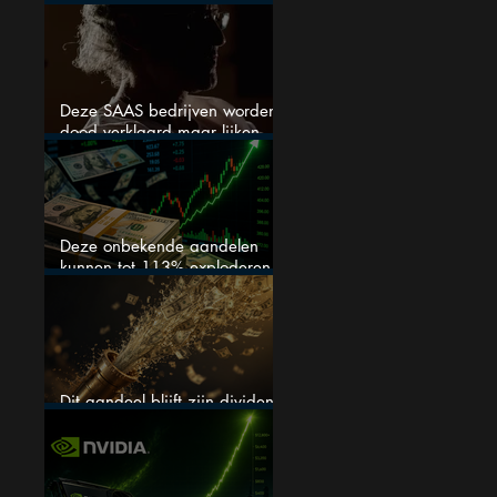
stijgen
Deze SAAS bedrijven worden
dood verklaard maar lijken
springlevend
Deze onbekende aandelen
kunnen tot 113% exploderen
(één springt eruit)
Dit aandeel blijft zijn dividend
verhogen, wat er ook gebeurt