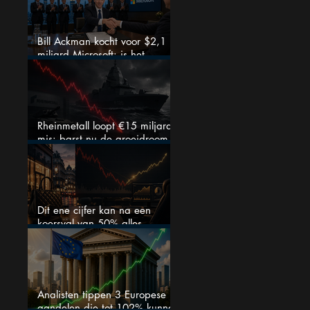
Bill Ackman kocht voor $2,1
miljard Microsoft: is het
aandeel na de koerssprong
nog aantrekkelijk?
Rheinmetall loopt €15 miljard
mis: barst nu de groeidroom
van het defensiebedrijf?
Dit ene cijfer kan na een
koersval van 50% alles
veranderen
Analisten tippen 3 Europese
aandelen die tot 102% kunnen