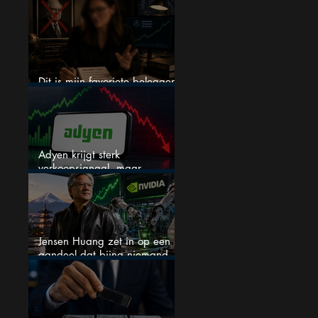
een nieuwe crash?
Dit is mijn favoriete belegger…
en het is niet Warren Buffett
Adyen krijgt sterk
verkoopsignaal, maar
analisten zien juist een
koopkans
Jensen Huang zet in op een
aandeel dat bijna niemand
kent