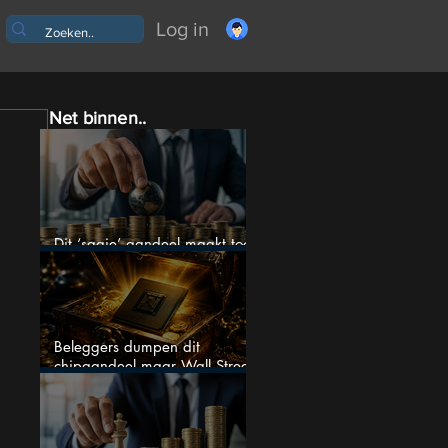
Log in
Net binnen..
Dit ‘saaie’ aandeel maakt toch
bizar veel winst
Beleggers dumpen dit
chipaandeel maar Wall Street
ziet een zeldzame koopkans