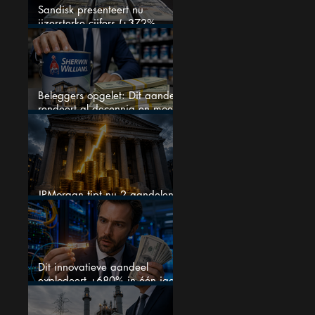
Sandisk presenteert nu
ijzersterke cijfers (+372%
omzetgroei), toch zakt het
aandeel weg
Beleggers opgelet: Dit aandeel
rendeert al decennia en moet
op je watchlist staan!
JPMorgan tipt nu 2 aandelen
voor augustus
Dit innovatieve aandeel
explodeert +680% in één jaar
en blijft maar stijgen