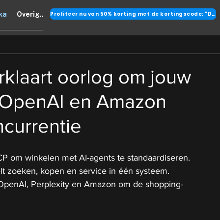
Profiteer nu van 50% korting met de kortingscode: "DANK"
ka
Overig..
klaart oorlog om jouw
 OpenAI en Amazon
ncurrentie
P om winkelen met AI-agents te standaardiseren.
lt zoeken, kopen en service in één systeem.
 OpenAI, Perplexity en Amazon om de shopping-