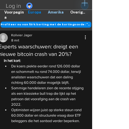
Log in
Voorpagin
Europa
Amerika
Overig..
a
Profiteer nu van 50% korting met de kortingscode: "DANK"
Kolivier Jager
8 mrt
Experts waarschuwen: dreigt een
nieuwe bitcoin crash van 20%?
In het kort:
De koers piekte eerder rond 126.000 dollar 
en schommelt nu rond 74.000 dollar, terwijl 
analisten waarschuwen dat een daling 
richting 60.000 dollar mogelijk blijft.
Sommige handelaren zien de recente stijging 
als een klassieke bull trap die lijkt op het 
patroon dat voorafging aan de crash van 
2022.
Optimisten wijzen juist op sterke steun rond 
60.000 dollar en structurele vraag door ETF 
beleggers die het aanbod verder beperken.