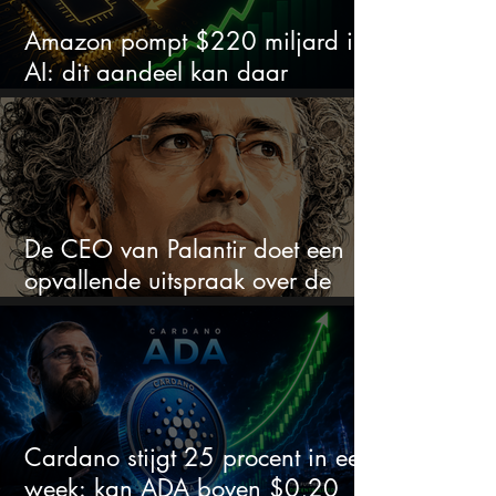
Amazon pompt $220 miljard in
AI: dit aandeel kan daar
explosief van profiteren
De CEO van Palantir doet een
opvallende uitspraak over de
beurs
Cardano stijgt 25 procent in een
week: kan ADA boven $0,20