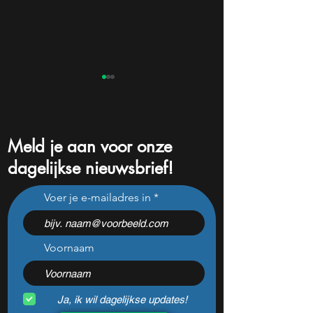
Meld je aan voor onze
dagelijkse nieuwsbrief!
Dit populaire Belgische
S&P 500 breekt r
Voer je e-mailadres in
aandeel steeg dit jaar al 47
maar één cijfer k
procent: is er ruimte voor
volgende week al
meer?
veranderen
Voornaam
Ja, ik wil dagelijkse updates!