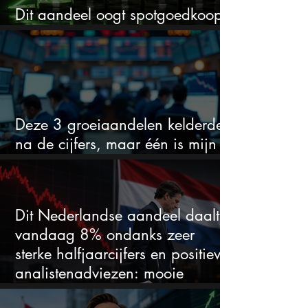
Dit aandeel oogt spotgoedkoop
voor hoeveel het kan stijgen
Deze 3 groeiaandelen kelderden
na de cijfers, maar één is mijn
duidelijke favoriet
Dit Nederlandse aandeel daalt
vandaag 8% ondanks zeer
sterke halfjaarcijfers en positieve
analistenadviezen: mooie
koopkans?