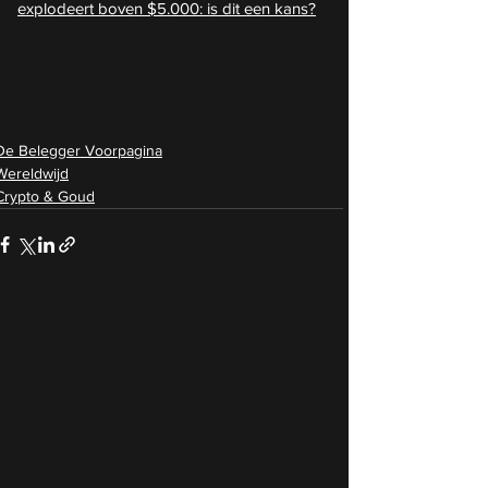
explodeert boven $5.000: is dit een kans?
De Belegger Voorpagina
Wereldwijd
Crypto & Goud