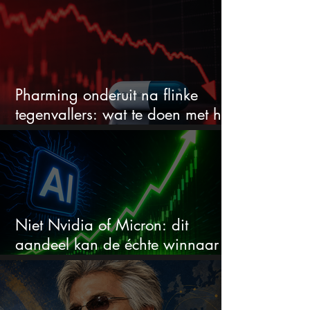
stijgen maar bijna niemand kijkt
Pharming onderuit na flinke
tegenvallers: wat te doen met het
aandeel?
Niet Nvidia of Micron: dit
aandeel kan de échte winnaar
van de AI-race worden