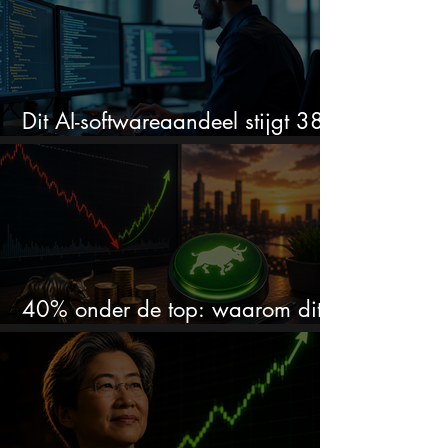
Dit AI-softwareaandeel stijgt 38%
en zet de SaaS-crash op zijn kop
40% onder de top: waarom dit
aandeel weer interessant wordt