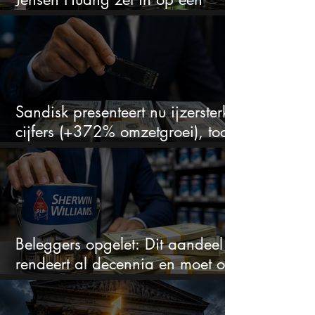
aandeel dat bijna niemand kent
Sandisk presenteert nu ijzersterke
cijfers (+372% omzetgroei), toch
zakt het aandeel weg
Beleggers opgelet: Dit aandeel
rendeert al decennia en moet op
je watchlist staan!