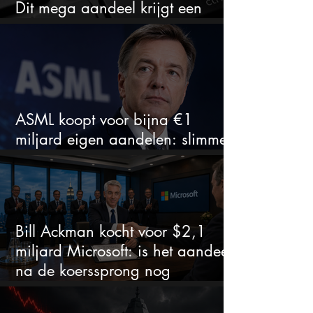
Dit mega aandeel krijgt een
zeldzaam verkoopadvies
ASML koopt voor bijna €1
miljard eigen aandelen: slimme
zet of dure timing?
Bill Ackman kocht voor $2,1
miljard Microsoft: is het aandeel
na de koerssprong nog
aantrekkelijk?