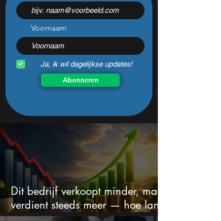
aandeel
aandeel ziet hij a
Voornaam
Ja, ik wil dagelijkse updates!
Abonneren
Dit bedrijf verkoopt minder, maar
verdient steeds meer — hoe lang
kan dit sprookje doorgaan?