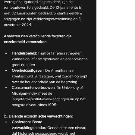
werd geïnaugureerd als president, zijn de 
rentetarieven fors gedaald. De 10-jaars rente is 
met 32 basispunten gedaald, ondanks eerdere 
stijgingen na zijn verkiezingsoverwinning op 5 
november 2024.
Analisten zien verschillende factoren die 
onzekerheid veroorzaken:
Handelsbeleid:
 Trumps tariefmaatregelen 
kunnen de inflatie opstuwen en economische 
groei drukken.
Overheidsuitgaven:
 De Amerikaanse 
staatsschuld blijft stijgen, wat zorgen oproept 
over de houdbaarheid van de begroting.
Consumentenvertrouwen:
 De University of 
Michigan-index meet de 
langetermijninflatieverwachtingen nu op het 
hoogste niveau sinds 1995.
📉 
Dalende economische verwachtingen:
Conference Board 
verwachtingenindex:
 Gedaald tot een niveau 
dat historisch geassocieerd wordt met 