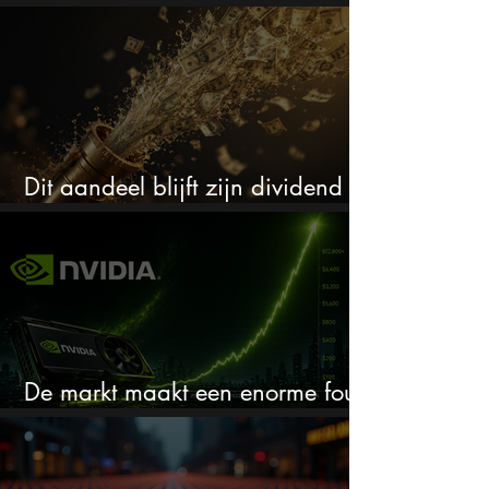
(één springt eruit)
Dit aandeel blijft zijn dividend
verhogen, wat er ook gebeurt
De markt maakt een enorme fout
bij Nvidia