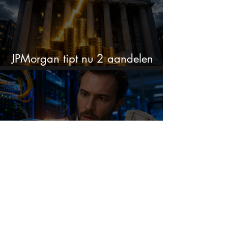
JPMorgan tipt nu 2 aandelen
voor augustus
Dit innovatieve aandeel
explodeert +680% in één jaar
en blijft maar stijgen