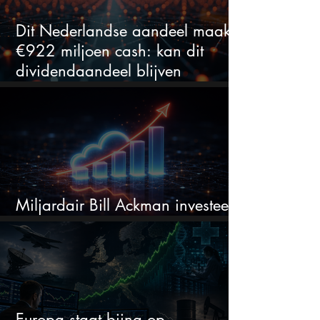
Dit Nederlandse aandeel maakt
€922 miljoen cash: kan dit
dividendaandeel blijven
verhogen?
Miljardair Bill Ackman investeert
miljarden in dit techaandeel
Europa staat bijna op