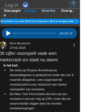
Log in
Voorpagin
Europa
Amerika
Overig..
a
Profiteer nu van 50% korting met de kortingscode: "DANK"
-88:58:16
Rens Boukema
27 feb 2025
Dit cijfer voorspelt vaak een
marktcrash en slaat nu alarm
In het kort: 
De rente op 10-jaars Amerikaanse 
staatsobligaties is gedaald tot onder die van 3-
maands obligaties—een zogenoemde 
inverted yield curve
, historisch een sterke 
voorspeller van recessies.
De New York Fed schatte de kans op een 
recessie in januari nog op 23%, maar die zal 
waarschijnlijk stijgen door de recente 
rentebewegingen.