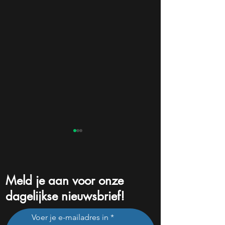
Meld je aan voor onze
dagelijkse nieuwsbrief!
Cathie Wood koopt nu
Buffett verkoopt 
Voer je e-mailadres in
massaal de dip van dit AI-
aan aandelen – m