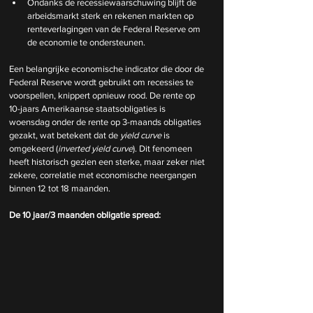
Ondanks de recessiewaarschuwing blijft de 
arbeidsmarkt sterk en rekenen markten op 
renteverlagingen van de Federal Reserve om 
de economie te ondersteunen.
Een belangrijke economische indicator die door de 
Federal Reserve wordt gebruikt om recessies te 
voorspellen, knippert opnieuw rood. De rente op 
10-jaars Amerikaanse staatsobligaties is 
woensdag onder de rente op 3-maands obligaties 
gezakt, wat betekent dat de 
yield curve
 is 
omgekeerd (
inverted yield curve
). Dit fenomeen 
heeft historisch gezien een sterke, maar zeker niet 
zekere, correlatie met economische neergangen 
binnen 12 tot 18 maanden.
De 10 jaar/3 maanden obligatie spread: