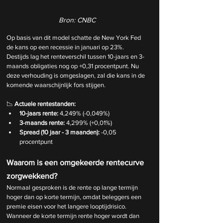
Bron: CNBC
Op basis van dit model schatte de New York Fed 
de kans op een recessie in januari op 23%. 
Destijds lag het renteverschil tussen 10-jaars en 3-
maands obligaties nog op +0,31 procentpunt. Nu 
deze verhouding is omgeslagen, zal die kans in de 
komende waarschijnlijk fors stijgen.
📉 
Actuele rentestanden:
10-jaars rente:
 4,249% (-0,049%)
3-maands rente:
 4,299% (+0,01%)
Spread (10 jaar - 3 maanden):
 -0,05 
procentpunt
Waarom is een omgekeerde rentecurve 
zorgwekkend?
Normaal gesproken is de rente op lange termijn 
hoger dan op korte termijn, omdat beleggers een 
premie eisen voor het langere looptijdrisico. 
Wanneer de korte termijn rente hoger wordt dan 