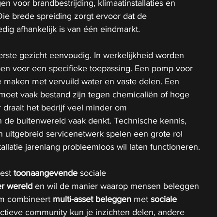
 voor brandbestrijding, klimaatinstallaties en 
Die brede spreiding zorgt ervoor dat de 
dig afhankelijk is van één eindmarkt.
rste gezicht eenvoudig. In werkelijkheid worden 
rpen voor een specifieke toepassing. Een pomp voor 
te maken met vervuild water en vaste delen. Een 
moet vaak bestand zijn tegen chemicaliën of hoge 
draait het bedrijf veel minder om 
 de buitenwereld vaak denkt. Technische kennis, 
 uitgebreid servicenetwerk spelen een grote rol 
allatie jarenlang probleemloos wil laten functioneren.
est 
toonaangevende
 sociale 
er wereld 
en wil de manier waarop mensen beleggen 
rm combineert
 multi-asset beleggen 
met 
sociale 
actieve community kun je inzichten delen, andere 