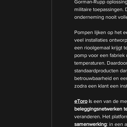
Gorman-Rupp oplossingen
militaire toepassingen. 
onderneming nooit volle
Pompen lijken op het ee
veel installaties ontwo
een rioolgemaal krijgt 
pomp voor een fabriek 
temperaturen. Daardoor 
standaardproducten dan
betrouwbaarheid en een
zodra een klant een inst
eToro
 i
s een van de me
beleggingsnetwerken
t
veranderen. Het platfo
samenwerking
: in een 