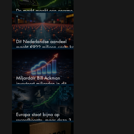
De markt maakt een enorme
fout bij Nvidia
Dit Nederlandse aandeel
maakt €922 miljoen cash: kan
dit dividendaandeel blijven
verhogen?
Miljardair Bill Ackman
investeert miljarden in dit
techaandeel
Europa staat bijna op
recordhoogte, maar deze 3
sectoren vallen nu op