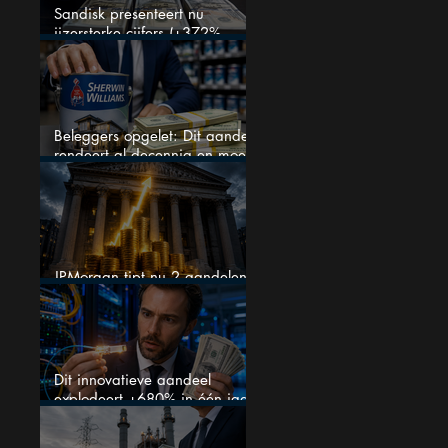
Sandisk presenteert nu
ijzersterke cijfers (+372%
omzetgroei), toch zakt het
aandeel weg
Beleggers opgelet: Dit aandeel
rendeert al decennia en moet
op je watchlist staan!
JPMorgan tipt nu 2 aandelen
voor augustus
Dit innovatieve aandeel
explodeert +680% in één jaar
en blijft maar stijgen