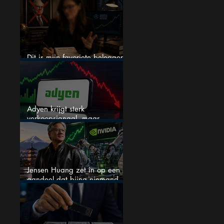
een nieuwe crash?
Dit is mijn favoriete belegger…
en het is niet Warren Buffett
Adyen krijgt sterk
verkoopsignaal, maar
analisten zien juist een
koopkans
Jensen Huang zet in op een
aandeel dat bijna niemand
kent