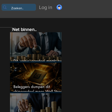
Log in
Net binnen..
Dit ‘saaie’ aandeel maakt toch
bizar veel winst
Beleggers dumpen dit
chipaandeel maar Wall Street
ziet een zeldzame koopkans