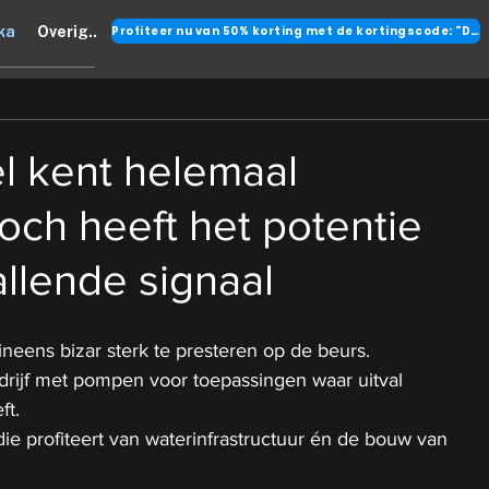
Profiteer nu van 50% korting met de kortingscode: "DANK"
ka
Overig..
l kent helemaal
och heeft het potentie
allende signaal
ineens bizar sterk te presteren op de beurs.
drijf met pompen voor toepassingen waar uitval 
ft.
e profiteert van waterinfrastructuur én de bouw van 