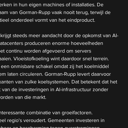
erken in hun eigen machines of installaties. De 
aam van Gorman-Rupp vaak nooit terug, terwijl de 
ieel onderdeel vormt van het eindproduct. 
krijgt steeds meer aandacht door de opkomst van AI-
datacenters produceren enorme hoeveelheden 
et continu worden afgevoerd om servers 
aien. Vloeistofkoeling wint daardoor snel terrein. 
en onmisbare schakel omdat zij het koelmiddel 
em laten circuleren. Gorman-Rupp levert daarvoor 
anten van zulke koelsystemen. Dat betekent dat het 
rt van de investeringen in AI-infrastructuur zonder 
worden van die markt. 
teressante combinatie van groeifactoren. 
veel regio's veroudert. Gemeenten investeren in 
eheer en bescherming tegen overstromingen. 