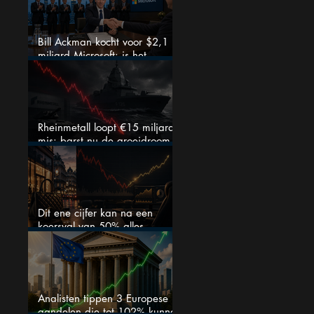
Bill Ackman kocht voor $2,1
miljard Microsoft: is het
aandeel na de koerssprong
nog aantrekkelijk?
Rheinmetall loopt €15 miljard
mis: barst nu de groeidroom
van het defensiebedrijf?
Dit ene cijfer kan na een
koersval van 50% alles
veranderen
Analisten tippen 3 Europese
aandelen die tot 102% kunnen