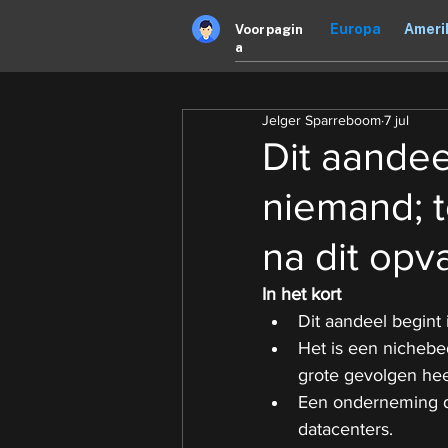
Europa
Ameri
Voorpagin
a
Jelger Sparreboom
7 jul
Dit aandee
niemand; t
na dit opv
In het kort
Dit aandeel begint 
Het is een nichebe
grote gevolgen hee
Een onderneming di
datacenters.