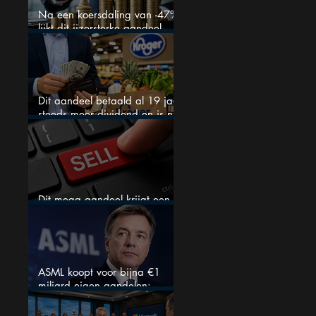
Na een koersdaling van -47%
lijkt dit ijzersterke aandeel
aantrekkelijker dan ooit
Dit aandeel betaald al 19 jaar
steeds meer dividend en is nu
goedkoop
Dit mega aandeel krijgt een
zeldzaam verkoopadvies
ASML koopt voor bijna €1
miljard eigen aandelen:
slimme zet of dure timing?