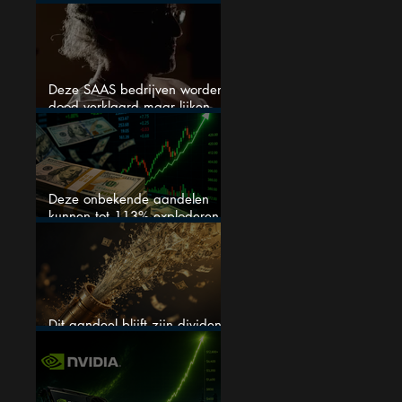
stijgen
Deze SAAS bedrijven worden
dood verklaard maar lijken
springlevend
Deze onbekende aandelen
kunnen tot 113% exploderen
(één springt eruit)
Dit aandeel blijft zijn dividend
verhogen, wat er ook gebeurt