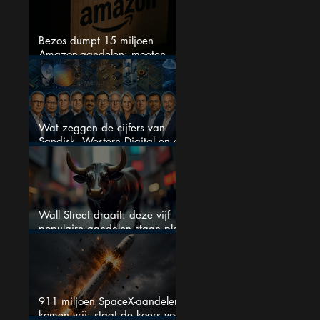
Bezos dumpt 15 miljoen
Amazon-aandelen: moeten
beleggers zich zorgen maken?
Wat zeggen de cijfers van
Sandisk, Western Digital en de
AI-Infrastructuur aandelen mij
werkelijk
Wall Street draait: deze vijf
populaire aandelen staan plots
onder spanning
911 miljoen SpaceX-aandelen
komen vrij: staat de koers voor