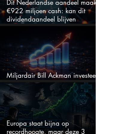
Dit Nederlandse aandeel maakt
€922 miljoen cash: kan dit
dividendaandeel blijven
verhogen?
Miljardair Bill Ackman investeert
miljarden in dit techaandeel
Europa staat bijna op
recordhoogte, maar deze 3