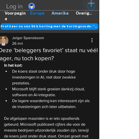
Log in
Voorpagin
Europa
Amerika
Overig..
a
Profiteer nu van 50% korting met de kortingscode: "DANK"
Jelger Sparreboom
26 mrt
Deze ‘beleggers favoriet’ staat nu véél
lager, nu toch kopen?
In het kort:
De koers staat onder druk door hoge 
investeringen in AI, niet door zwakke 
prestaties.
Microsoft blijft sterk groeien dankzij cloud, 
software en AI-integratie.
De lagere waardering kan interessant zijn als 
de investeringen zich later uitbetalen.
De afgelopen maanden is er iets opvallends 
gebeurd. Microsoft publiceert cijfers die voor de 
meeste bedrijven uitzonderlijk zouden zijn, terwijl 
de koers juist onder druk staat. Omzet groeit met 