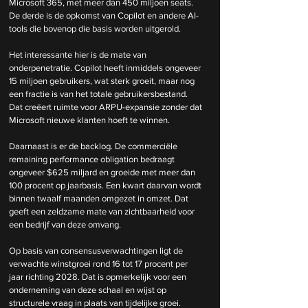
Microsoft 365, met meer dan 450 miljoen seats. 
De derde is de opkomst van Copilot en andere AI-
tools die bovenop die basis worden uitgerold.
Het interessante hier is de mate van 
onderpenetratie. Copilot heeft inmiddels ongeveer 
15 miljoen gebruikers, wat sterk groeit, maar nog 
een fractie is van het totale gebruikersbestand. 
Dat creëert ruimte voor ARPU-expansie zonder dat 
Microsoft nieuwe klanten hoeft te winnen.
Daarnaast is er de backlog. De commerciële 
remaining performance obligation bedraagt 
ongeveer $625 miljard en groeide met meer dan 
100 procent op jaarbasis. Een kwart daarvan wordt 
binnen twaalf maanden omgezet in omzet. Dat 
geeft een zeldzame mate van zichtbaarheid voor 
een bedrijf van deze omvang.
Op basis van consensusverwachtingen ligt de 
verwachte winstgroei rond 16 tot 17 procent per 
jaar richting 2028. Dat is opmerkelijk voor een 
onderneming van deze schaal en wijst op 
structurele vraag in plaats van tijdelijke groei.