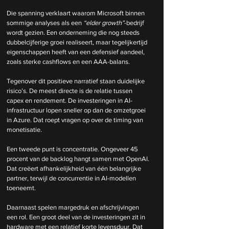
Die spanning verklaart waarom Microsoft binnen 
sommige analyses als een 
“elder growth”
-bedrijf 
wordt gezien. Een onderneming die nog steeds 
dubbelcijferige groei realiseert, maar tegelijkertijd 
eigenschappen heeft van een defensief aandeel, 
zoals sterke cashflows en een AAA-balans.
Tegenover dit positieve narratief staan duidelijke 
risico’s. De meest directe is de relatie tussen 
capex en rendement. De investeringen in AI-
infrastructuur lopen sneller op dan de omzetgroei 
in Azure. Dat roept vragen op over de timing van 
monetisatie.
Een tweede punt is concentratie. Ongeveer 45 
procent van de backlog hangt samen met OpenAI. 
Dat creëert afhankelijkheid van één belangrijke 
partner, terwijl de concurrentie in AI-modellen 
toeneemt.
Daarnaast spelen margedruk en afschrijvingen 
een rol. Een groot deel van de investeringen zit in 
hardware met een relatief korte levensduur. Dat 