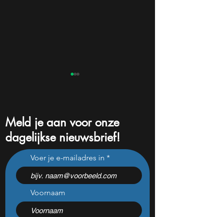
Meld je aan voor onze
dagelijkse nieuwsbrief!
Na een koersdaling van
Dit aandeel betaal
Voer je e-mailadres in
-47% lijkt dit ijzersterke
jaar steeds meer 
aandeel aantrekkelijker
en is nu goedkoo
dan ooit
Voornaam