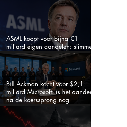
zeldzaam verkoopadvies
ASML koopt voor bijna €1
miljard eigen aandelen: slimme
zet of dure timing?
Bill Ackman kocht voor $2,1
miljard Microsoft: is het aandeel
na de koerssprong nog
aantrekkelijk?