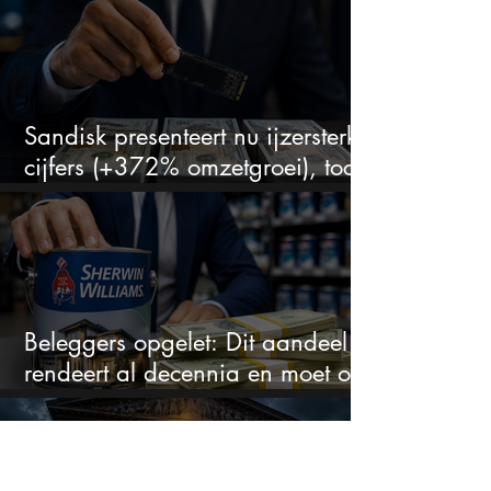
Sandisk presenteert nu ijzersterke
cijfers (+372% omzetgroei), toch
zakt het aandeel weg
Beleggers opgelet: Dit aandeel
rendeert al decennia en moet op
je watchlist staan!