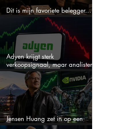
Dit is mijn favoriete belegger…
en het is niet Warren Buffett
Adyen krijgt sterk
verkoopsignaal, maar analisten
zien juist een koopkans
Jensen Huang zet in op een
aandeel dat bijna niemand kent