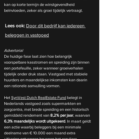
kan op korte termijn de winstgevendheid 
beïnvloeden, zeker als groei tijdelijk vertraagt.
Lees ook: 
Door dit bedrijf kan iedereen 
beleggen in vastgoed
Advertorial
De huidige fase laat zien hoe belangrijk 
voorspelbare kasstromen en spreiding zijn binnen 
een portefeuille, zeker wanneer groeiverhalen 
tijdelijk onder druk staan. Vastgoed met stabiele 
huurders en maandelijkse inkomsten kan daarin 
een rationele aanvulling vormen.
Het 
SynVest Dutch RealEstate Fund
 belegt in 
Nederlands vastgoed zoals supermarkten en 
zorgcentra, met brede spreiding en een historisch 
gemiddeld rendement van 
8,2% per jaar
, waarvan 
6,3% maandelijks wordt uitgekeerd
. In maart geldt 
een actie waarbij beleggers bij een minimale 
deelname van € 10.000 een maand extra 
uitkering ontvangen bovenop het reguliere 