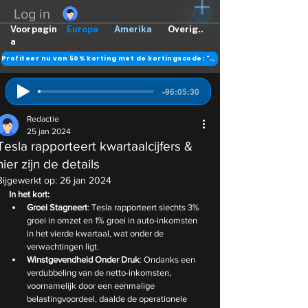
Log in
Voorpagin
Europa
Amerika
Overig..
a
Profiteer nu van 50% korting met de kortingscode: "DANK"
-96:05:30
Redactie
25 jan 2024
Tesla rapporteert kwartaalcijfers &
hier zijn de details
Bijgewerkt op:
26 jan 2024
In het kort:
Groei Stagneert
: Tesla rapporteert slechts 3% 
groei in omzet en 1% groei in auto-inkomsten 
in het vierde kwartaal, wat onder de 
verwachtingen ligt.
Winstgevendheid Onder Druk
: Ondanks een 
verdubbeling van de netto-inkomsten, 
voornamelijk door een eenmalige 
belastingvoordeel, daalde de operationele 