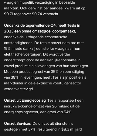
vraag en mogelijk verzadiging in bepaalde 
markten. Ook de winst per aandeel kwam uit op 
$0.71 tegenover $0.74 verwacht.
Ondanks de tegenvallende Q4, heeft Tesla in 
2023 een prima omzetgroei doorgemaakt
, 
ondanks de uitdagende economische 
omstandigheden. De totale omzet nam toe met 
15%, mede dankzij een sterke vraag naar hun 
elektrische voertuigen. Dit wordt verder 
onderstreept door de aanzienlijke toename in 
zowel productie als leveringen van hun voertuigen. 
Met een productiegroei van 35% en een stijging 
van 38% in leveringen, heeft Tesla zijn positie als 
marktleider in de elektrische voertuigensector 
verder verstevigd. 
Omzet uit Energieopslag
: Tesla rapporteert een 
indrukwekkende omzet van $6 miljard uit de 
energieopslagsector, een groei van 54%.
Omzet Services
: De omzet uit diensten is 
gestegen met 37%, resulterend in $8.3 miljard.