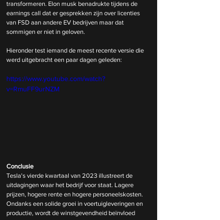
transformeren. Elon musk benadrukte tijdens de 
earnings call dat er gesprekken zijn over licenties 
van FSD aan andere EV bedrijven maar dat 
sommigen er niet in geloven.
Hieronder test iemand de meest recente versie die 
werd uitgebracht een paar dagen geleden:
https://www.youtube.com/watch?
v=RmuFF9urNZM
Conclusie
Tesla's vierde kwartaal van 2023 illustreert de 
uitdagingen waar het bedrijf voor staat. Lagere 
prijzen, hogere rente en hogere personeelskosten. 
Ondanks een solide groei in voertuigleveringen en 
productie, wordt de winstgevendheid beïnvloed 