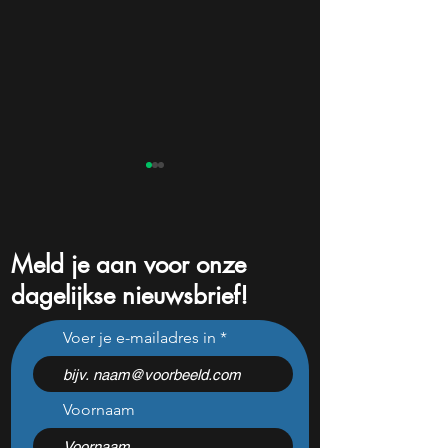
Meld je aan voor onze
dagelijkse nieuwsbrief!
3 dividendaandelen om na
Geschrapte order
Voer je e-mailadres in
een bewogen zomer
genadeklap voor
jarenlang vast te houden
Voornaam