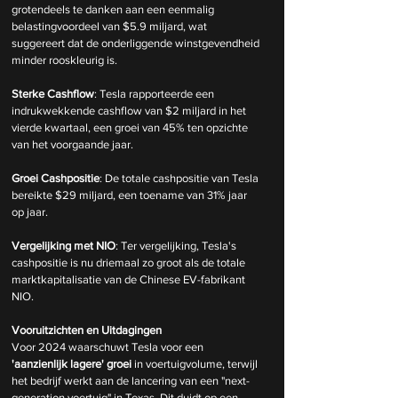
grotendeels te danken aan een eenmalig 
belastingvoordeel van $5.9 miljard, wat 
suggereert dat de onderliggende winstgevendheid 
minder rooskleurig is.
Sterke Cashflow
: Tesla rapporteerde een 
indrukwekkende cashflow van $2 miljard in het 
vierde kwartaal, een groei van 45% ten opzichte 
van het voorgaande jaar.
Groei Cashpositie
: De totale cashpositie van Tesla 
bereikte $29 miljard, een toename van 31% jaar 
op jaar.
Vergelijking met NIO
: Ter vergelijking, Tesla's 
cashpositie is nu driemaal zo groot als de totale 
marktkapitalisatie van de Chinese EV-fabrikant 
NIO.
Vooruitzichten en Uitdagingen
Voor 2024 waarschuwt Tesla voor een 
'aanzienlijk lagere' groei
 in voertuigvolume, terwijl 
het bedrijf werkt aan de lancering van een "next-
generation voertuig" in Texas. Dit duidt op een 