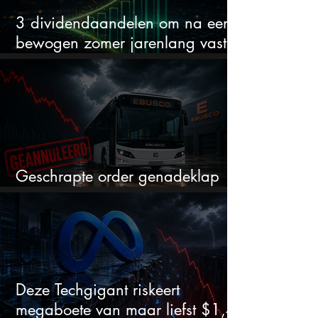
3 dividendaandelen om na een
bewogen zomer jarenlang vast te
houden
Geschrapte order genadeklap
voor Ebusco?
Deze Techgigant riskeert
megaboete van maar liefst $1,4