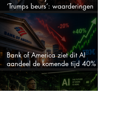
‘Trumps beurs’: waarderingen
doen er niet meer toe
Bank of America ziet dit AI
aandeel de komende tijd 40%
stijgen na 20% daling
Jensen Huang: AI vervangt
taken, geen banen, dit betekent
het voor AI-aandelen