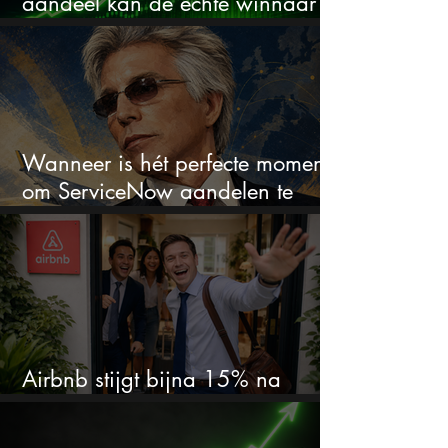
aandeel kan de échte winnaar
van de AI-race worden
Wanneer is hét perfecte moment
om ServiceNow aandelen te
kopen?
Airbnb stijgt bijna 15% na
cijfers: vooral dit AI-cijfer valt op