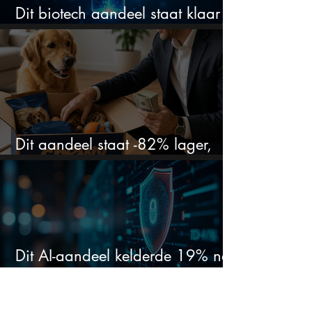
Dit biotech aandeel staat klaar
voor een flinke rally
Dit aandeel staat -82% lager,
terwijl het bedrijf gewoon groeit
Dit AI-aandeel kelderde 19% na
massaontslag en schiet nu 15%
omhoog