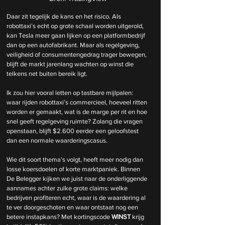
Daar zit tegelijk de kans en het risico. Als 
robottaxi’s echt op grote schaal worden uitgerold, 
kan Tesla meer gaan lijken op een platformbedrijf 
dan op een autofabrikant. Maar als regelgeving, 
veiligheid of consumentengedrag trager bewegen, 
blijft de markt jarenlang wachten op winst die 
telkens net buiten bereik ligt.
Ik zou hier vooral letten op tastbare mijlpalen: 
waar rijden robottaxi’s commercieel, hoeveel ritten 
worden er gemaakt, wat is de marge per rit en hoe 
snel geeft regelgeving ruimte? Zolang die vragen 
openstaan, blijft $2.600 eerder een geloofstest 
dan een normale waarderingscasus.
Wie dit soort thema’s volgt, heeft meer nodig dan 
losse koersdoelen of korte marktpaniek. Binnen 
De Belegger kijken we juist naar de onderliggende 
aannames achter zulke grote claims: welke 
bedrijven profiteren echt, waar is de waardering al 
te ver doorgeschoten en waar ontstaat nog een 
betere instapkans? Met kortingscode 
WINST
 krijg 