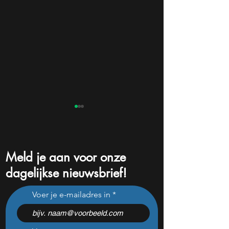
Meld je aan voor onze
dagelijkse nieuwsbrief!
2 goedkope aandelen: $70
Ik zit op 20% cas
Voer je e-mailadres in
miljard herstelplan en
dit groeiaandeel 
zeldzame korting
nu toch