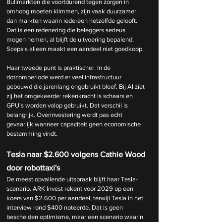
Bullmarkten die voortdurend tegen zorgen in 
omhoog moeten klimmen, zijn vaak duurzamer 
dan markten waarin iedereen hetzelfde gelooft. 
Dat is een redenering die beleggers serieus 
mogen nemen, al blijft de uitvoering bepalend. 
Scepsis alleen maakt een aandeel niet goedkoop.
Haar tweede punt is praktischer. In de 
dotcomperiode werd er veel infrastructuur 
gebouwd die jarenlang ongebruikt bleef. Bij AI ziet 
zij het omgekeerde: rekenkracht is schaars en 
GPU’s worden volop gebruikt. Dat verschil is 
belangrijk. Overinvestering wordt pas echt 
gevaarlijk wanneer capaciteit geen economische 
bestemming vindt.
Tesla naar $2.600 volgens Cathie Wood 
door robottaxi's
De meest opvallende uitspraak blijft haar Tesla-
scenario. ARK Invest rekent voor 2029 op een 
koers van $2.600 per aandeel, terwijl Tesla in het 
interview rond $400 noteerde. Dat is geen 
bescheiden optimisme, maar een scenario waarin 