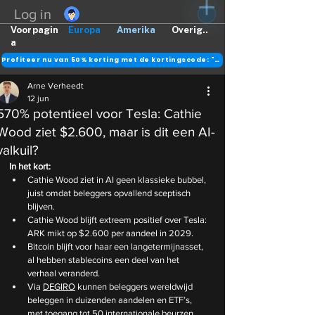
Log in
Voorpagin
Europa
Amerika
Overig..
a
Profiteer nu van 50% korting met de kortingscode: "DANK"
Arne Verheedt
12 jun
570% potentieel voor Tesla: Cathie
Wood ziet $2.600, maar is dit een AI-
valkuil?
In het kort:
Cathie Wood ziet in AI geen klassieke bubbel, 
juist omdat beleggers opvallend sceptisch 
blijven.
Cathie Wood blijft extreem positief over Tesla: 
ARK mikt op $2.600 per aandeel in 2029.
Bitcoin blijft voor haar een langetermijnasset, 
al hebben stablecoins een deel van het 
verhaal veranderd.
Via 
DEGIRO
 kunnen beleggers wereldwijd 
beleggen in duizenden aandelen en ETF’s, 
met toegang tot 50 internationale beurzen 