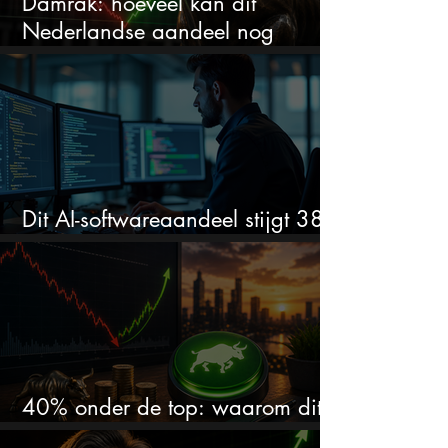
Damrak: hoeveel kan dit
Nederlandse aandeel nog
stijgen?
Dit AI-softwareaandeel stijgt 38%
en zet de SaaS-crash op zijn kop
40% onder de top: waarom dit
aandeel weer interessant wordt