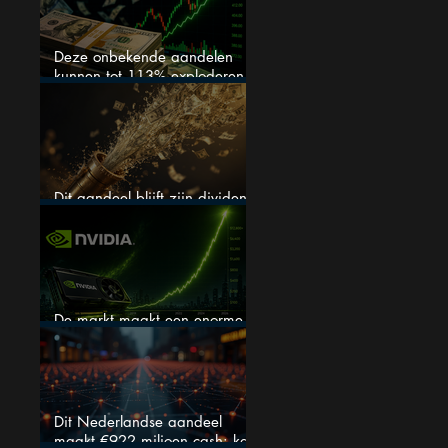
Deze onbekende aandelen
kunnen tot 113% exploderen
(één springt eruit)
Dit aandeel blijft zijn dividend
verhogen, wat er ook gebeurt
De markt maakt een enorme
fout bij Nvidia
Dit Nederlandse aandeel
maakt €922 miljoen cash: kan