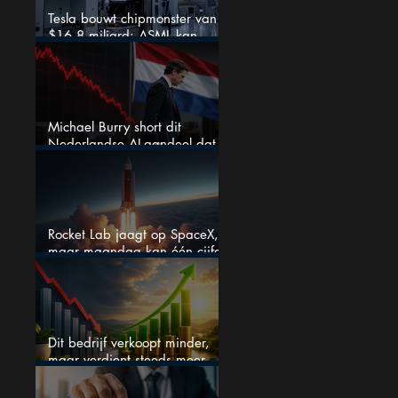
Tesla bouwt chipmonster van
$16,8 miljard: ASML kan
grote winnaar worden
Michael Burry short dit
Nederlandse AI-aandeel dat
maar liefst 684% groeit
Rocket Lab jaagt op SpaceX,
maar maandag kan één cijfer
de droom doorprikken?
Dit bedrijf verkoopt minder,
maar verdient steeds meer —
hoe lang kan dit sprookje
doorgaan?