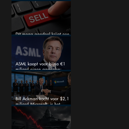
goedkoop
Dit mega aandeel krijgt een
zeldzaam verkoopadvies
ASML koopt voor bijna €1
miljard eigen aandelen:
slimme zet of dure timing?
Bill Ackman kocht voor $2,1
miljard Microsoft: is het
aandeel na de koerssprong
nog aantrekkelijk?