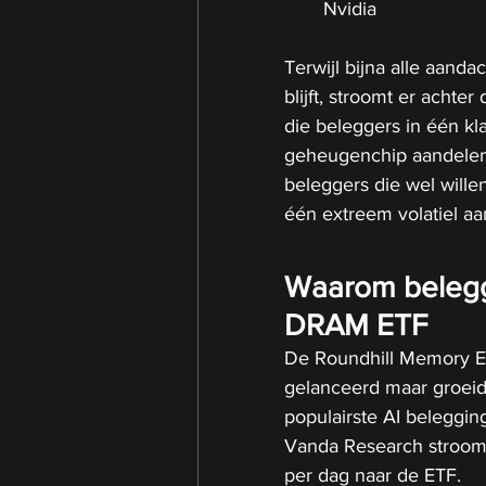
Nvidia
Terwijl bijna alle aanda
blijft, stroomt er achte
die beleggers in één kl
geheugenchip aandelen t
beleggers die wel willen
één extreem volatiel aa
Waarom belegge
DRAM ETF
De Roundhill Memory ET
gelanceerd maar groeid
populairste AI beleggin
Vanda Research stroomd
per dag naar de ETF.