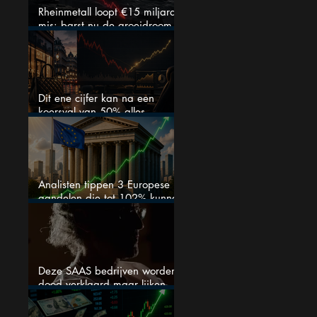
Rheinmetall loopt €15 miljard
mis: barst nu de groeidroom
van het defensiebedrijf?
Dit ene cijfer kan na een
koersval van 50% alles
veranderen
Analisten tippen 3 Europese
aandelen die tot 102% kunnen
stijgen
Deze SAAS bedrijven worden
dood verklaard maar lijken
springlevend