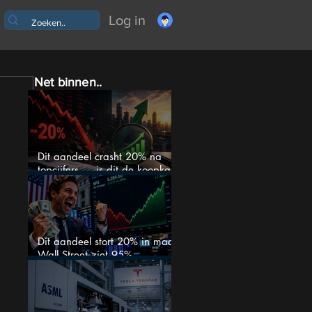
Log in
Net binnen..
Dit aandeel crasht 20% na
topcijfers — is dit de koopkans
waar beleggers op wachtten?
Dit aandeel stort 20% in maar
Wall Street ziet 95%
koerspotentieel