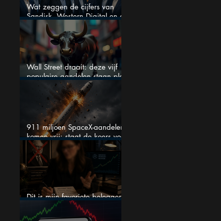
Wat zeggen de cijfers van
Sandisk, Western Digital en de
AI-Infrastructuur aandelen mij
werkelijk
Wall Street draait: deze vijf
populaire aandelen staan plots
onder spanning
911 miljoen SpaceX-aandelen
komen vrij: staat de koers voor
een nieuwe crash?
Dit is mijn favoriete belegger…
en het is niet Warren Buffett