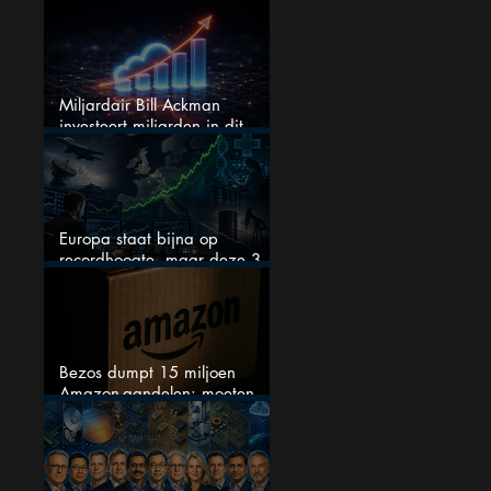
dit dividendaandeel blijven
verhogen?
Miljardair Bill Ackman
investeert miljarden in dit
techaandeel
Europa staat bijna op
recordhoogte, maar deze 3
sectoren vallen nu op
Bezos dumpt 15 miljoen
Amazon-aandelen: moeten
beleggers zich zorgen maken?