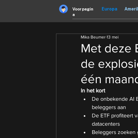
Europa
Ameri
Voorpagin
a
Mika Beumer
13 mei
Met deze E
de explosi
één maan
In het kort
De onbekende AI E
beleggers aan
De ETF profiteert 
datacenters
Beleggers zoeken g