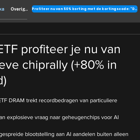
Profiteer nu van 50% korting met de kortingscode: "DANK"
ka
Overig..
TF profiteer je nu van
eve chiprally (+80% in
d)
TF DRAM trekt recordbedragen van particuliere 
van explosieve vraag naar geheugenchips voor AI 
espreide blootstelling aan AI aandelen buiten alleen 