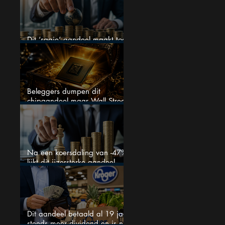
Dit ‘saaie’ aandeel maakt toch
bizar veel winst
Beleggers dumpen dit
chipaandeel maar Wall Street
ziet een zeldzame koopkans
Na een koersdaling van -47%
lijkt dit ijzersterke aandeel
aantrekkelijker dan ooit
Dit aandeel betaald al 19 jaar
steeds meer dividend en is nu