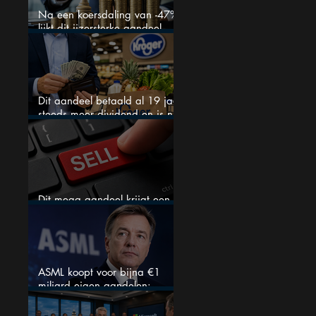
Na een koersdaling van -47%
lijkt dit ijzersterke aandeel
aantrekkelijker dan ooit
Dit aandeel betaald al 19 jaar
steeds meer dividend en is nu
goedkoop
Dit mega aandeel krijgt een
zeldzaam verkoopadvies
ASML koopt voor bijna €1
miljard eigen aandelen:
slimme zet of dure timing?