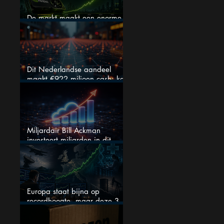
De markt maakt een enorme
fout bij Nvidia
Dit Nederlandse aandeel
maakt €922 miljoen cash: kan
dit dividendaandeel blijven
verhogen?
Miljardair Bill Ackman
investeert miljarden in dit
techaandeel
Europa staat bijna op
recordhoogte, maar deze 3
sectoren vallen nu op