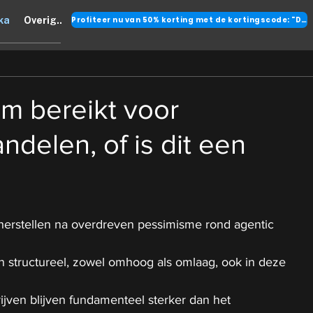
Profiteer nu van 50% korting met de kortingscode: "DANK"
ka
Overig..
m bereikt voor
ndelen, of is dit een
erstellen na overdreven pessimisme rond agentic 
n structureel, zowel omhoog als omlaag, ook in deze 
ijven blijven fundamenteel sterker dan het 