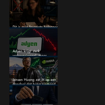
een nieuwe crash?
Dit is mijn favoriete belegger…
en het is niet Warren Buffett
Adyen krijgt sterk
verkoopsignaal, maar
analisten zien juist een
koopkans
Jensen Huang zet in op een
aandeel dat bijna niemand
kent