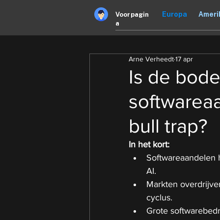
Europa
Ameri
Voorpagin
a
Arne Verheedt
17 apr
Is de bode
softwareaa
bull trap?
In het kort:
Softwareaandelen h
AI.
Markten overdrijve
cyclus.
Grote softwarebedr