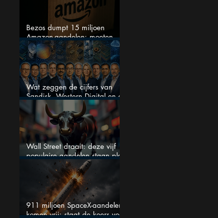
Bezos dumpt 15 miljoen
Amazon-aandelen: moeten
beleggers zich zorgen maken?
Wat zeggen de cijfers van
Sandisk, Western Digital en de
AI-Infrastructuur aandelen mij
werkelijk
Wall Street draait: deze vijf
populaire aandelen staan plots
onder spanning
911 miljoen SpaceX-aandelen
komen vrij: staat de koers voor