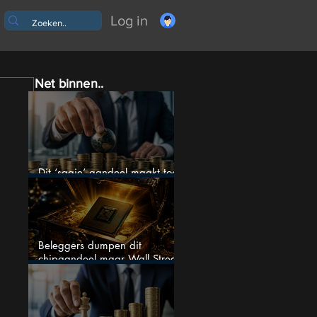
Log in
Net binnen..
Dit ‘saaie’ aandeel maakt toch
bizar veel winst
Beleggers dumpen dit
chipaandeel maar Wall Street
ziet een zeldzame koopkans