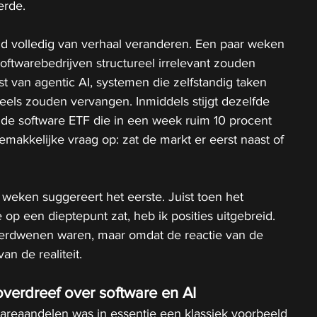
erde.
ijd volledig van verhaal veranderen. Een paar weken 
softwarebedrijven structureel irrelevant zouden 
 van agentic AI, systemen die zelfstandig taken 
eels zouden vervangen. Inmiddels stijgt dezelfde 
 de software ETF die in een week ruim 10 procent 
emakkelijke vraag op: zat de markt er eerst naast of 
 weken suggereert het eerste. Juist toen het 
op een dieptepunt zat, heb ik posities uitgebreid. 
 verdwenen waren, maar omdat de reactie van de 
an de realiteit.
erdreef over software en AI
areaandelen was in essentie een klassiek voorbeeld 