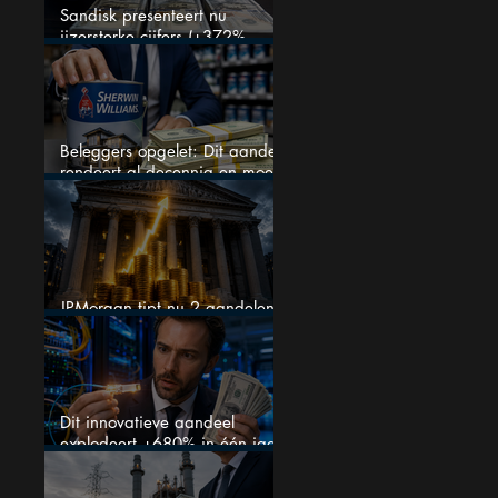
Sandisk presenteert nu
ijzersterke cijfers (+372%
omzetgroei), toch zakt het
aandeel weg
Beleggers opgelet: Dit aandeel
rendeert al decennia en moet
op je watchlist staan!
JPMorgan tipt nu 2 aandelen
voor augustus
Dit innovatieve aandeel
explodeert +680% in één jaar
en blijft maar stijgen