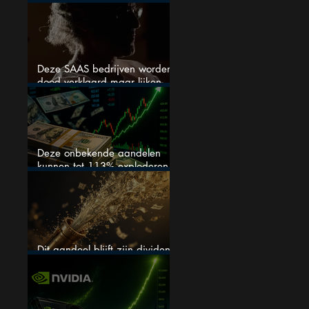
stijgen
Deze SAAS bedrijven worden
dood verklaard maar lijken
springlevend
Deze onbekende aandelen
kunnen tot 113% exploderen
(één springt eruit)
Dit aandeel blijft zijn dividend
verhogen, wat er ook gebeurt