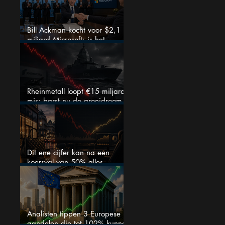
Bill Ackman kocht voor $2,1
miljard Microsoft: is het
aandeel na de koerssprong
nog aantrekkelijk?
Rheinmetall loopt €15 miljard
mis: barst nu de groeidroom
van het defensiebedrijf?
Dit ene cijfer kan na een
koersval van 50% alles
veranderen
Analisten tippen 3 Europese
aandelen die tot 102% kunnen