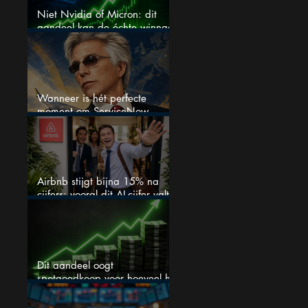
Niet Nvidia of Micron: dit
aandeel kan de échte winnaar
van de AI-race worden
Wanneer is hét perfecte
moment om ServiceNow
aandelen te kopen?
Airbnb stijgt bijna 15% na
cijfers: vooral dit AI-cijfer valt
op
Dit aandeel oogt
spotgoedkoop voor hoeveel het
kan stijgen