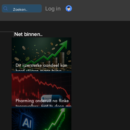
Log in
Net binnen..
Dit ijzersterke aandeel kan
hard stijgen maar bijna
niemand kijkt
Pharming onderuit na flinke
tegenvallers: wat te doen met
het aandeel?