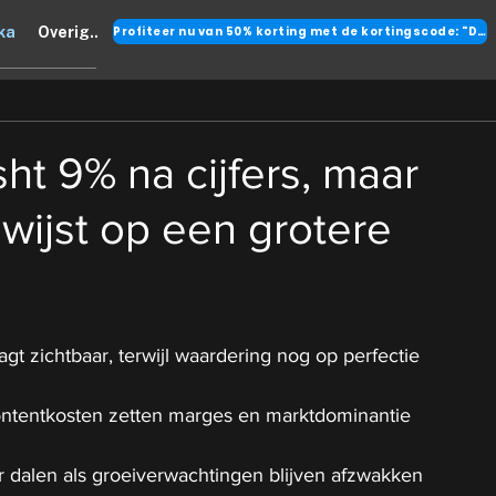
Profiteer nu van 50% korting met de kortingscode: "DANK"
ka
Overig..
sht 9% na cijfers, maar
 wijst op een grotere
aagt zichtbaar, terwijl waardering nog op perfectie 
ontentkosten zetten marges en marktdominantie 
 dalen als groeiverwachtingen blijven afzwakken