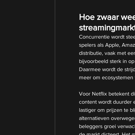
Hoe zwaar weeg
streamingmark
Concurrentie wordt stee
spelers als Apple, Amaz
distributie, vaak met ee
bijvoorbeeld sterk in o
Daarmee wordt de strijd
meer om ecosystemen wa
Voor Netflix betekent d
content wordt duurder e
lastiger om prijzen te 
alternatieven overwegen
beleggers groei verwac
de markt dicteert. Het 