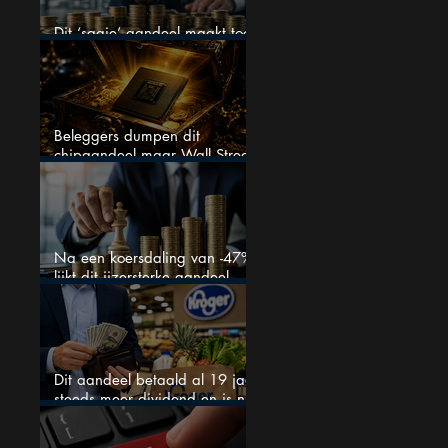
Dit ‘saaie’ aandeel maakt toch
bizar veel winst
Beleggers dumpen dit
chipaandeel maar Wall Street
ziet een zeldzame koopkans
Na een koersdaling van -47%
lijkt dit ijzersterke aandeel
aantrekkelijker dan ooit
Dit aandeel betaald al 19 jaar
steeds meer dividend en is nu
goedkoop