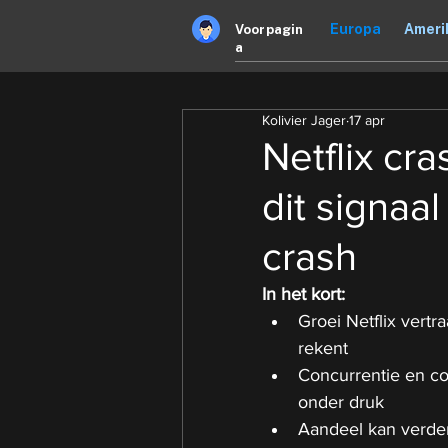
Europa
Ameri
Voorpagin
a
Kolivier Jager
17 apr
Netflix cra
dit signaal
crash
In het kort:
Groei Netflix vertr
rekent
Concurrentie en c
onder druk
Aandeel kan verder