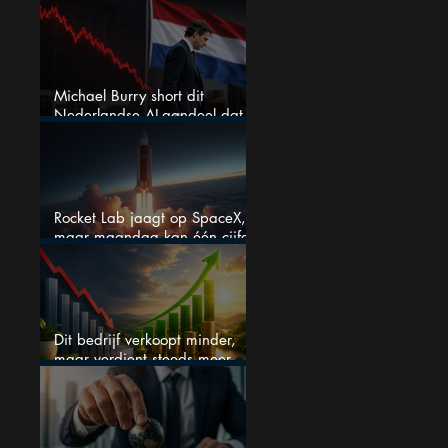
grote winnaar worden
Michael Burry short dit
Nederlandse AI-aandeel dat
maar liefst 684% groeit
Rocket Lab jaagt op SpaceX,
maar maandag kan één cijfer
de droom doorprikken?
Dit bedrijf verkoopt minder,
maar verdient steeds meer —
hoe lang kan dit sprookje
doorgaan?