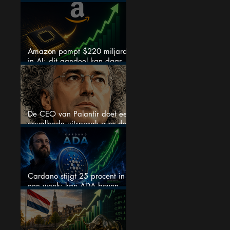
chipaandelen
Amazon pompt $220 miljard
in AI: dit aandeel kan daar
explosief van profiteren
De CEO van Palantir doet een
opvallende uitspraak over de
beurs
Cardano stijgt 25 procent in
een week: kan ADA boven
$0,20 blijven?