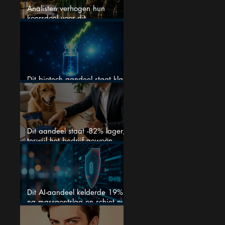
Analisten verhogen hun
koersdoel voor dit
Nederlandse aandeel — maar
is het al te laat om in te
stappen?
Dit biotech aandeel staat klaar
voor een flinke rally
Dit aandeel staat -82% lager,
terwijl het bedrijf gewoon
groeit
Dit AI-aandeel kelderde 19%
na massaontslag en schiet nu
15% omhoog