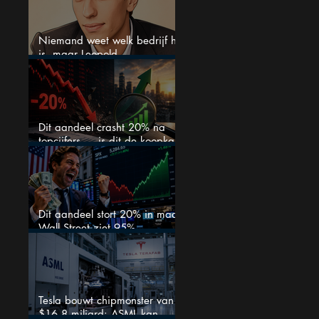
Niemand weet welk bedrijf het
is, maar Leopold
Aschenbrenner zet er nu $500
miljoen op
Dit aandeel crasht 20% na
topcijfers — is dit de koopkans
waar beleggers op wachtten?
Dit aandeel stort 20% in maar
Wall Street ziet 95%
koerspotentieel
Tesla bouwt chipmonster van
$16,8 miljard: ASML kan