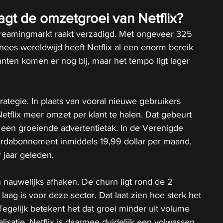
gt de omzetgroei van Netflix?
streamingmarkt raakt verzadigd. Met ongeveer 325 
ees wereldwijd heeft Netflix al een enorm bereik 
ten komen er nog bij, maar het tempo ligt lager 
rategie. In plaats van vooral nieuwe gebruikers 
etflix meer omzet per klant te halen. Dat gebeurt 
 een groeiende advertentietak. In de Verenigde 
ardabonnement inmiddels 19,99 dollar per maand, 
 jaar geleden.
n nauwelijks afhaken. De churn ligt rond de 2 
aag is voor deze sector. Dat laat zien hoe sterk het 
Tegelijk betekent het dat groei minder uit volume 
lisatie. Netflix is daarmee duidelijk een volwassen 