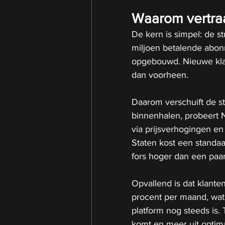
Waarom vertraa
De kern is simpel: de 
miljoen betalende abonn
opgebouwd. Nieuwe klan
dan voorheen.
Daarom verschuift de st
binnenhalen, probeert N
via prijsverhogingen en
Staten kost een standa
fors hoger dan een paar
Opvallend is dat klante
procent per maand, wat l
platform nog steeds is. 
komt en meer uit optima