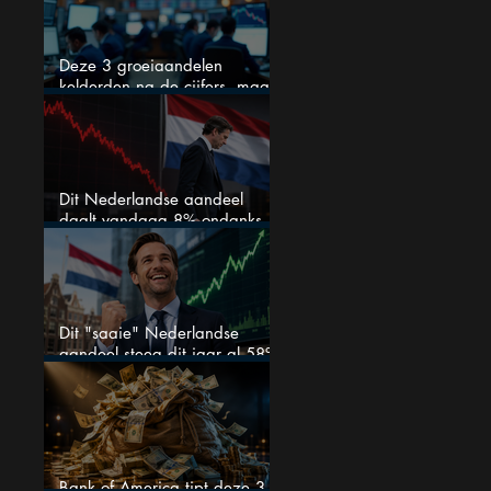
Deze 3 groeiaandelen
kelderden na de cijfers, maar
één is mijn duidelijke favoriet
Dit Nederlandse aandeel
daalt vandaag 8% ondanks
zeer sterke halfjaarcijfers en
positieve analistenadviezen:
mooie koopkans?
Dit "saaie" Nederlandse
aandeel steeg dit jaar al 58%
en wordt volgens analisten
onderschat
Bank of America tipt deze 3