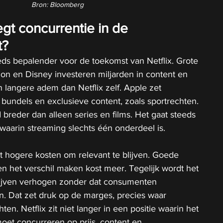
Bron: Bloomberg
t concurrentie in de 
t?
ds bepalender voor de toekomst van Netflix. Grote 
on en Disney investeren miljarden in content en 
n langere adem dan Netflix zelf.
 Apple
 zet 
p bundels en exclusieve content, zoals sportrechten. 
 breder dan alleen series en films. Het gaat steeds 
arin streaming slechts één onderdeel is.
it hogere kosten om relevant te blijven. Goede 
n het verschil maken kost meer. Tegelijk wordt het 
blijven verhogen zonder dat consumenten 
. Dat zet druk op de marges, precies waar 
hten.
 Netflix
 zit niet langer in een positie waarin het 
moet concurreren op prijs, content en 