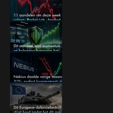
11 aandelen om deze week te
volgen: Rocket Lab, Applied
Materials en de zwaarste AI-
test
Dit aandeel wint momentum
en beleggers beginnen het
eindelijk te zien
Nebius daalde vorige maand
31%: perfect koopmoment vlak
voor kwartaalcijfers?
Dit Europese defensiebedrijf
stijgt hard nadat het dit jaar