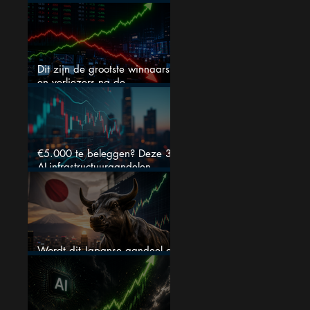
46% daalde: mooie koopkans?
Dit zijn de grootste winnaars
en verliezers na de
kwartaalcijfers (2 springen
eruit)
€5.000 te beleggen? Deze 3
AI-infrastructuuraandelen
liggen nu in de uitverkoop
Wordt dit Japanse aandeel de
comeback kid van 2026?