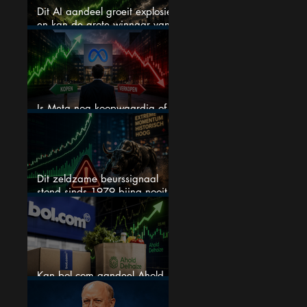
Dit AI aandeel groeit explosief
en kan de grote winnaar van
AI worden
Is Meta nog koopwaardig of
wordt het tijd om te verkopen?
Dit zeldzame beurssignaal
stond sinds 1979 bijna nooit
zo extreem
Kan bol.com aandeel Ahold
nieuw leven inblazen?