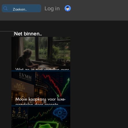
Log in
Net binnen..
Wat ze je niet vertellen over
erfbelasting
Mooie koopkans voor luxe-
aandelen door recente
correctie?