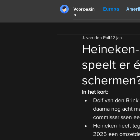
Europa
Ameri
Voorpagin
a
J. van den Poll
12 jan
Heineken-
speelt er 
schermen
In het kort:
Dolf van den Brink
daarna nog acht ma
commissarissen ee
Heineken heeft tege
2025 een omzetdali