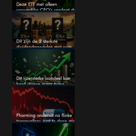
Deze ETF met alleen
vrouwelijke CEO’s verslaat de
S&P 500 keihard
Dit zijn de 2 sterkste
dividendaandelen met ruim
5% dividend
Dit ijzersterke aandeel kan
hard stijgen maar bijna
niemand kijkt
Pharming onderuit na flinke
tegenvallers: wat te doen met
het aandeel?