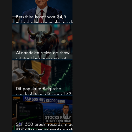
Berkshire koopt voor $4,5
miljard eigen aandelen en dat
zegt veel over de waardering
AI-aandelen stelen de show:
dit staat beleggers na het
weekend te wachten
Dit populaire Belgische
aandeel steeg dit jaar al 47
procent: is er ruimte voor
meer?
S&P 500 breekt records, maar
één cijfer kan volgende week