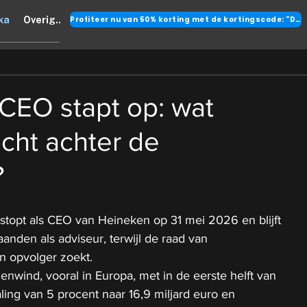
Profiteer nu van 50% korting met de kortingscode: "DANK"
ka
Overig..
CEO stapt op: wat
écht achter de
?
 stopt als CEO van Heineken op 31 mei 2026 en blijft 
anden als adviseur, terwijl de raad van 
n opvolger zoekt.
nwind, vooral in Europa, met in de eerste helft van 
ng van 5 procent naar 16,9 miljard euro en 