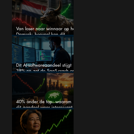
alles veranderen
Van loser naar winnaar op het
Damrak: hoeveel kan dit
Nederlandse aandeel nog
stijgen?
Dit AI-softwareaandeel stijgt
38% en zet de SaaS-crash op
zijn kop
40% onder de top: waarom
dit aandeel weer interessant
wordt