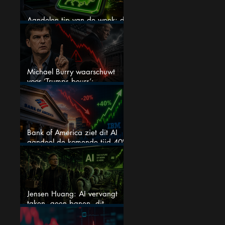
Aandelen tip van de week: de
markt onderschat dit AI-bedrijf
Michael Burry waarschuwt
voor ‘Trumps beurs’:
waarderingen doen er niet
meer toe
Bank of America ziet dit AI
aandeel de komende tijd 40%
stijgen na 20% daling
Jensen Huang: AI vervangt
taken, geen banen, dit
betekent het voor AI-aandelen