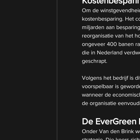
Kostenbesparin
Om de winstgevendheid
kostenbesparing. Het c
miljarden aan besparin
reorganisatie van het 
ongeveer 400 banen raa
die in Nederland verdw
geschrapt.
Volgens het bedrijf is 
voorspelbaar is geword
wanneer de economisch
de organisatie eenvoudi
De EverGreen k
Onder Van den Brink w
strategie. Die koers ric