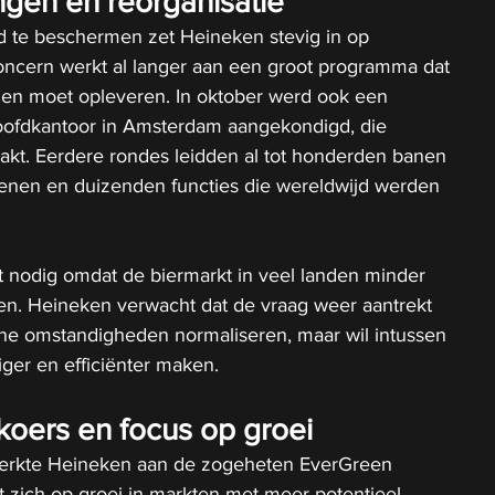
gen en reorganisatie
 te beschermen zet Heineken stevig in op 
oncern werkt al langer aan een groot programma dat 
gen moet opleveren. In oktober werd ook een 
hoofdkantoor in Amsterdam aangekondigd, die 
kt. Eerdere rondes leidden al tot honderden banen 
enen en duizenden functies die wereldwijd werden 
dit nodig omdat de biermarkt in veel landen minder 
en. Heineken verwacht dat de vraag weer aantrekt 
e omstandigheden normaliseren, maar wil intussen 
ger en efficiënter maken.
oers en focus op groei
erkte Heineken aan de zogeheten EverGreen 
ht zich op groei in markten met meer potentieel, 