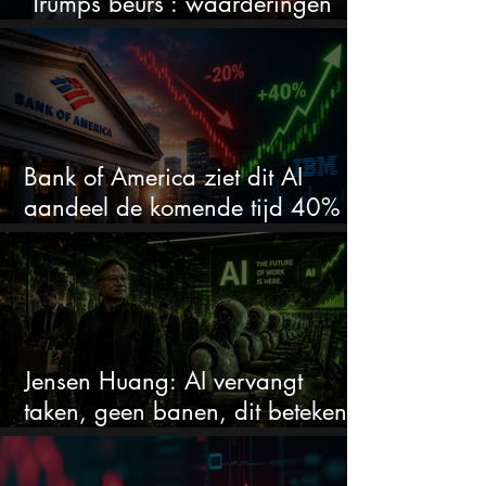
‘Trumps beurs’: waarderingen
doen er niet meer toe
Bank of America ziet dit AI
aandeel de komende tijd 40%
stijgen na 20% daling
Jensen Huang: AI vervangt
taken, geen banen, dit betekent
het voor AI-aandelen