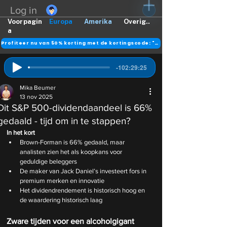
Log in
Voorpagin
Europa
Amerika
Overig..
a
Profiteer nu van 50% korting met de kortingscode: "DANK"
-102:29:25
Mika Beumer
13 nov 2025
Dit S&P 500-dividendaandeel is 66%
gedaald - tijd om in te stappen?
In het kort
Brown-Forman is 66% gedaald, maar 
analisten zien het als koopkans voor 
geduldige beleggers
De maker van Jack Daniel’s investeert fors in 
premium merken en innovatie
Het dividendrendement is historisch hoog en 
de waardering historisch laag
Zware tijden voor een alcoholgigant