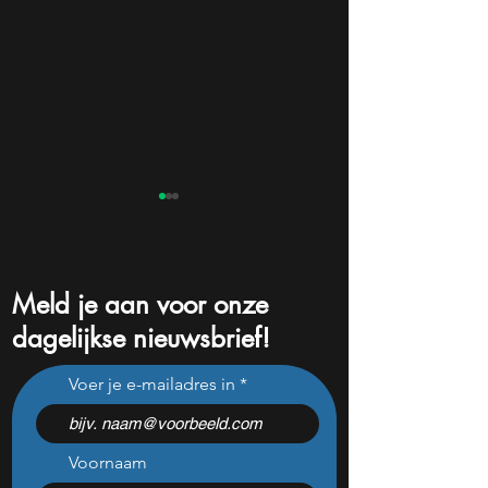
Meld je aan voor onze
dagelijkse nieuwsbrief!
Chinese techaandelen
Dit is waarom So
Voer je e-mailadres in
maken een comeback –
haar volledige Nvi
deze 3 bedrijven zijn
positie verkoopt
interessant
Voornaam