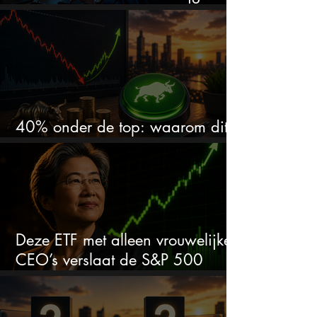
en zet de SaaS-crash op zijn kop
40% onder de top: waarom dit
aandeel weer interessant wordt
Deze ETF met alleen vrouwelijke
CEO’s verslaat de S&P 500
keihard