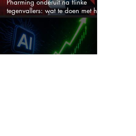
Pharming onderuit na flinke
tegenvallers: wat te doen met het
aandeel?
Niet Nvidia of Micron: dit
aandeel kan de échte winnaar
van de AI-race worden
Wanneer is hét perfecte moment
om ServiceNow aandelen te
kopen?