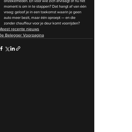
onzekerheden. En voor wie zich afvraagt of nu het 
moment is om in te stappen? Dat hangt af van één 
vraag: geloof je in een toekomst waarin je geen 
auto meer bezit, maar één oproept — en die 
zonder chauffeur voor je deur komt voorrijden?
Meest recente nieuws
De Belegger Voorpagina