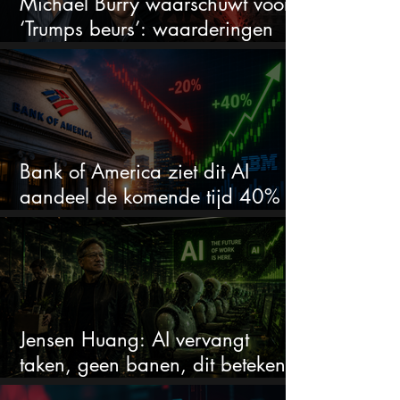
Michael Burry waarschuwt voor
‘Trumps beurs’: waarderingen
doen er niet meer toe
Bank of America ziet dit AI
aandeel de komende tijd 40%
stijgen na 20% daling
Jensen Huang: AI vervangt
taken, geen banen, dit betekent
het voor AI-aandelen