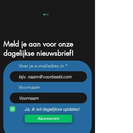
Meld je aan voor onze
dagelijkse nieuwsbrief!
Dit aandeel betaalt 5%
Warren Buffetts f
Voer je e-mailadres in
dividend. Ik koop nog
AI-aandeel is om 
steeds bij
redenen nog ste
koopwaardig
Voornaam
Ja, ik wil dagelijkse updates!
Abonneren