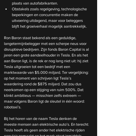
plaats van autofabrikanten.
Obstakels zoals regelgeving, technologische 
beperkingen en concurrentie maken de 
uitvoering uitdagend, maar voor beleggers 
blijft het groeiverhaal mogelijk aantrekkelijk.
Ron Baron staat bekend als een geduldige, 
langetermijnbelegger met een scherpe neus voor 
disruptieve bedrijven. Zijn fonds Baron Capital is al 
jaren een grote aandeelhouder in Tesla. En als het 
aan Baron ligt, is de rek er nog lang niet uit: hij ziet 
Tesla uitgroeien tot een bedrijf met een 
marktwaarde van $5.000 miljard. Ter vergelijking: 
op het moment van schrijven ligt Tesla’s 
waardering rond de $875 miljard. Dat zou dus 
neerkomen op een stijging van ruim 500%. Dat 
klinkt ambitieus — misschien zelfs extreem — 
maar volgens Baron ligt de sleutel in één woord: 
robotaxi’s.
Bij het horen van de naam Tesla denken de 
meeste mensen aan elektrische auto’s. En terecht: 
Tesla heeft als geen ander het elektrische rijden 
populair gemaakt en het merk staat inmiddels 