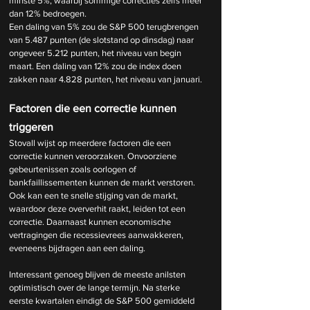
minste 5%, waarbij sommige correcties zelfs meer 
dan 12% bedroegen.
Een daling van 5% zou de S&P 500 terugbrengen 
van 5.487 punten (de slotstand op dinsdag) naar 
ongeveer 5.212 punten, het niveau van begin 
maart. Een daling van 12% zou de index doen 
zakken naar 4.828 punten, het niveau van januari.
Factoren die een correctie kunnen 
triggeren
Stovall wijst op meerdere factoren die een 
correctie kunnen veroorzaken. Onvoorziene 
gebeurtenissen zoals oorlogen of 
bankfaillissementen kunnen de markt verstoren. 
Ook kan een te snelle stijging van de markt, 
waardoor deze oververhit raakt, leiden tot een 
correctie. Daarnaast kunnen economische 
vertragingen die recessievrees aanwakkeren, 
eveneens bijdragen aan een daling.
Interessant genoeg blijven de meeste anilsten 
optimistisch over de lange termijn. Na sterke 
eerste kwartalen eindigt de S&P 500 gemiddeld 