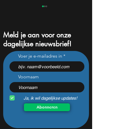
Meld je aan voor onze
dagelijkse nieuwsbrief!
Pharming onderuit na
Niet Nvidia of Mic
Voer je e-mailadres in
flinke tegenvallers: wat te
aandeel kan de é
doen met het aandeel?
winnaar van de AI
worden
Voornaam
Ja, ik wil dagelijkse updates!
Abonneren