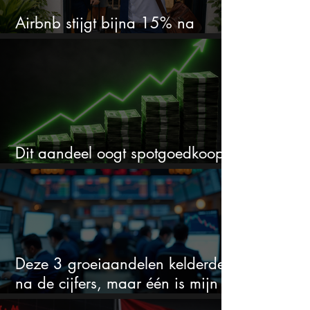
Airbnb stijgt bijna 15% na
cijfers: vooral dit AI-cijfer valt op
Dit aandeel oogt spotgoedkoop
voor hoeveel het kan stijgen
Deze 3 groeiaandelen kelderden
na de cijfers, maar één is mijn
duidelijke favoriet