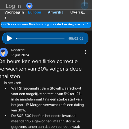
Log in
Voorpagin
Europa
Amerika
Overig..
a
Profiteer nu van 50% korting met de kortingscode: "DANK"
-95:02:02
Redactie
21 jun 2024
De beurs kan een flinke correctie
verwachten van 30% volgens deze
analisten
In het kort:
Wall Street-analist Sam Stovall waarschuwt 
voor een mogelijke correctie van 5% tot 12% 
in de aandelenmarkt na een sterke start van 
het jaar. JP Morgan verwacht zelfs een daling 
van 30%.
De S&P 500 heeft in het eerste kwartaal 
meer dan 15% gewonnen, maar historische 
gegevens tonen aan dat een correctie vaak 