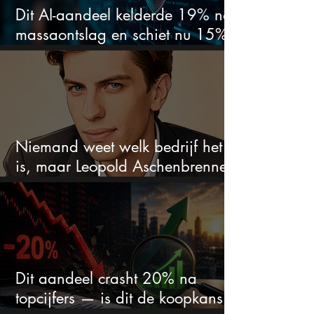
Dit AI-aandeel kelderde 19% na
massaontslag en schiet nu 15%
omhoog
Niemand weet welk bedrijf het
is, maar Leopold Aschenbrenner
zet er nu $500 miljoen op
Dit aandeel crasht 20% na
topcijfers — is dit de koopkans