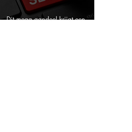
Dit mega aandeel krijgt een
zeldzaam verkoopadvies
ASML koopt voor bijna €1
miljard eigen aandelen: slimme
zet of dure timing?
Bill Ackman kocht voor $2,1
miljard Microsoft: is het aandeel
na de koerssprong nog