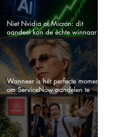
Niet Nvidia of Micron: dit
aandeel kan de échte winnaar
van de AI-race worden
Wanneer is hét perfecte moment
om ServiceNow aandelen te
kopen?