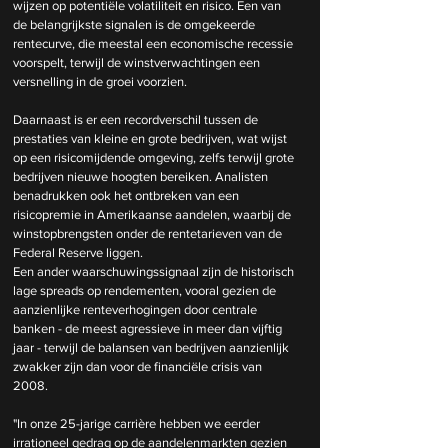
wijzen op potentiële volatiliteit en risico. Een van 
de belangrijkste signalen is de omgekeerde 
rentecurve, die meestal een economische recessie 
voorspelt, terwijl de winstverwachtingen een 
versnelling in de groei voorzien.
Daarnaast is er een recordverschil tussen de 
prestaties van kleine en grote bedrijven, wat wijst 
op een risicomijdende omgeving, zelfs terwijl grote 
bedrijven nieuwe hoogten bereiken. Analisten 
benadrukken ook het ontbreken van een 
risicopremie in Amerikaanse aandelen, waarbij de 
winstopbrengsten onder de rentetarieven van de 
Federal Reserve liggen.
Een ander waarschuwingssignaal zijn de historisch 
lage spreads op rendementen, vooral gezien de 
aanzienlijke renteverhogingen door centrale 
banken - de meest agressieve in meer dan vijftig 
jaar - terwijl de balansen van bedrijven aanzienlijk 
zwakker zijn dan voor de financiële crisis van 
2008.
"In onze 25-jarige carrière hebben we eerder 
irrationeel gedrag op de aandelenmarkten gezien 