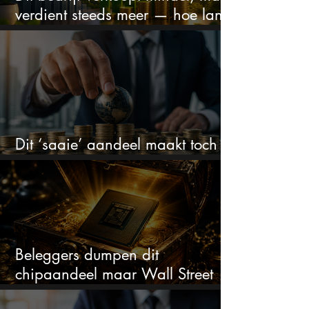
verdient steeds meer — hoe lang
kan dit sprookje doorgaan?
Dit ‘saaie’ aandeel maakt toch
bizar veel winst
Beleggers dumpen dit
chipaandeel maar Wall Street
ziet een zeldzame koopkans