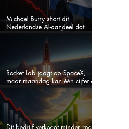
Michael Burry short dit
Nederlandse AI-aandeel dat
maar liefst 684% groeit
Rocket Lab jaagt op SpaceX,
maar maandag kan één cijfer de
droom doorprikken?
Dit bedrijf verkoopt minder, maar