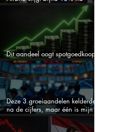
cijfers: vooral dit AI-cijfer valt op
Dit aandeel oogt spotgoedkoop
voor hoeveel het kan stijgen
Deze 3 groeiaandelen kelderden
na de cijfers, maar één is mijn
duidelijke favoriet