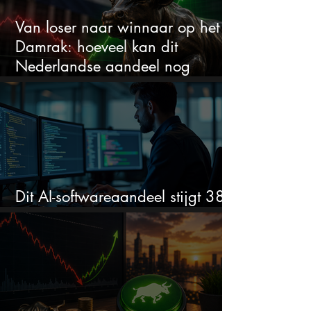
Van loser naar winnaar op het
Damrak: hoeveel kan dit
Nederlandse aandeel nog
stijgen?
Dit AI-softwareaandeel stijgt 38%
en zet de SaaS-crash op zijn kop