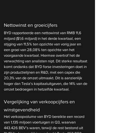
Nettowinst en groeicijfers
BYD rapporteerde een nettowinst van RMB 11,6 
miljard ($1,6 miljard) in het derde kwartaal, een 
stijging van 11,5% ten opzichte van vorig jaar en 
een groei van 28,08% ten opzichte van het 
voorgaande kwartaal. Hiermee overtrof het de 
verwachting van analisten nipt. Dit sterke resultaat 
komt ondanks dat BYD forse investeringen doet in 
zijn productielijnen en R&D, met een capex die 
20,3% van de omzet uitmaakt. Dit is aanzienlijk 
hoger dan Tesla's kapitaaluitgaven, die 14% van de 
omzet bedroegen in hetzelfde kwartaal.
Vergelijking van verkoopcijfers en 
winstgevendheid
Het verkoopvolume van BYD bereikte een record 
van 1,135 miljoen voertuigen in Q3, waarvan 
443.426 BEV’s waren, terwijl de rest bestond uit 