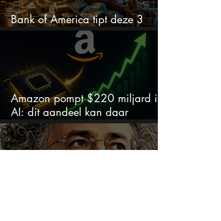
Bank of America tipt deze 3
chipaandelen
Amazon pompt $220 miljard in
AI: dit aandeel kan daar
explosief van profiteren
De CEO van Palantir doet een
opvallende uitspraak over de
beurs