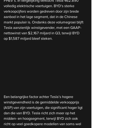
PHEV’s. In vergelijking verkocht Tesla 462.890 
volledig elektrische voertuigen. BYD's sterke 
verkoopcijfers worden gedreven door zijn brede 
aanbod in het lage segment, dat in de Chinese 
markt populair is. Ondanks deze volumegroei blijft 
Tesla aanzienlijk winstgevender, met een GAAP-
nettowinst van $2,167 miljard in Q3, terwijl BYD 
op $1,587 miljard bleef steken.
Een belangrijke factor achter Tesla’s hogere 
winstgevendheid is de gemiddelde verkoopprijs 
(ASP) van zijn voertuigen, die significant hoger ligt 
dan die van BYD. Tesla richt zich meer op het 
midden- en hoogsegment, terwijl BYD zich ook 
richt op veel goedkopere modellen van soms wel 