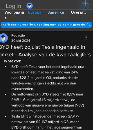
Log in
Voorpagin
Europa
Amerika
Overig..
a
Profiteer nu van 50% korting met de kortingscode: "DANK"
Redactie
30 okt 2024
BYD heeft zojuist Tesla ingehaald in
omzet - Analyse van de kwartaalcijfers
In het kort:
BYD heeft Tesla voor het eerst ingehaald qua 
kwartaalomzet, met een stijging van 24% 
naar $28,2 miljard in Q3, ondanks dat de 
winstverwachtingen slechts nipt werden 
overschreden.
De nettowinst van BYD steeg met 11,5% naar 
RMB 11,6 miljard ($1,6 miljard), terwijl de 
verkoop van nieuwe energievoertuigen (NEV) 
meer dan 1 miljoen eenheden bereikte.
Tesla blijft winstgevender met een GAAP-
nettowinst van $2,167 miljard in Q3, maar 
BYD blijft dominant in het lage segment van 