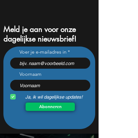
Meld je aan voor onze
dagelijkse nieuwsbrief!
Nebius daalde vorige
Dit Europese
Voer je e-mailadres in
maand 31%: perfect
defensiebedrijf sti
koopmoment vlak voor
nadat het dit jaar
kwartaalcijfers?
daalde: mooie ko
Voornaam
Ja, ik wil dagelijkse updates!
Abonneren