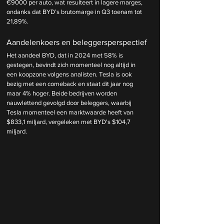
€9000 per auto, wat resulteert in lagere marges, 
ondanks dat BYD’s brutomarge in Q3 toenam tot 
21,89%.
Aandelenkoers en beleggersperspectief
Het aandeel BYD, dat in 2024 met 58% is 
gestegen, bevindt zich momenteel nog altijd in 
een koopzone volgens analisten. Tesla is ook 
bezig met een comeback en staat dit jaar nog 
maar 4% hoger. Beide bedrijven worden 
nauwlettend gevolgd door beleggers, waarbij 
Tesla momenteel een marktwaarde heeft van 
$833,1 miljard, vergeleken met BYD's $104,7 
miljard.