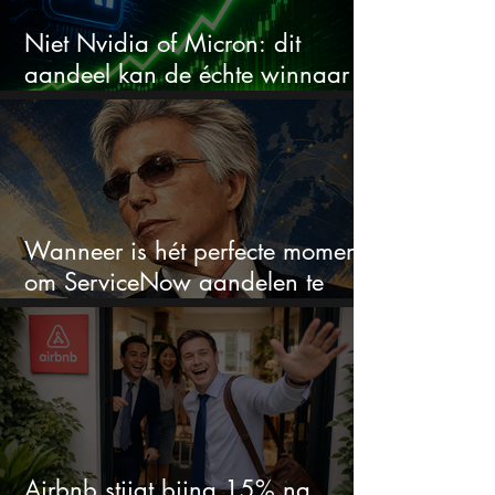
Niet Nvidia of Micron: dit
aandeel kan de échte winnaar
van de AI-race worden
Wanneer is hét perfecte moment
om ServiceNow aandelen te
kopen?
Airbnb stijgt bijna 15% na