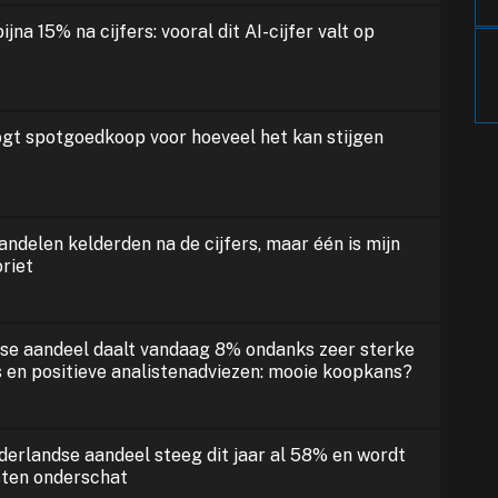
ijna 15% na cijfers: vooral dit AI-cijfer valt op
ogt spotgoedkoop voor hoeveel het kan stijgen
ndelen kelderden na de cijfers, maar één is mijn
oriet
se aandeel daalt vandaag 8% ondanks zeer sterke
rs en positieve analistenadviezen: mooie koopkans?
ederlandse aandeel steeg dit jaar al 58% en wordt
sten onderschat