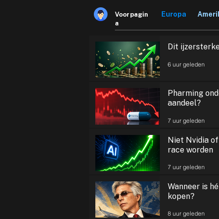
Europa
Ameri
Voorpagin
a
Dit ijzersterk
6 uur geleden
Pharming onde
aandeel?
7 uur geleden
Niet Nvidia of
race worden
7 uur geleden
Wanneer is h
kopen?
8 uur geleden