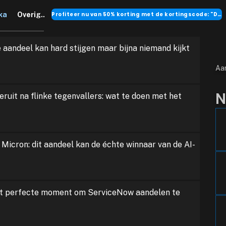
Profiteer nu van 50% korting met de kortingscode: "DANK"
ka
Overig..
e aandeel kan hard stijgen maar bijna niemand kijkt
Aa
N
ruit na flinke tegenvallers: wat te doen met het
 Micron: dit aandeel kan de échte winnaar van de AI-
ét perfecte moment om ServiceNow aandelen te