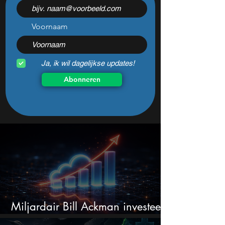
3 sectoren vallen nu op
beleggers zich z
maken?
Voornaam
Ja, ik wil dagelijkse updates!
Abonneren
Miljardair Bill Ackman investeert
miljarden in dit techaandeel