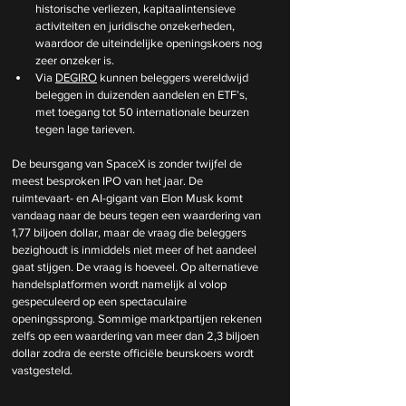
historische verliezen, kapitaalintensieve 
activiteiten en juridische onzekerheden, 
waardoor de uiteindelijke openingskoers nog 
zeer onzeker is.
Via 
DEGIRO
 kunnen beleggers wereldwijd 
beleggen in duizenden aandelen en ETF’s, 
met toegang tot 50 internationale beurzen 
tegen lage tarieven.
De beursgang van SpaceX is zonder twijfel de 
meest besproken IPO van het jaar. De 
ruimtevaart- en AI-gigant van Elon Musk komt 
vandaag naar de beurs tegen een waardering van 
1,77 biljoen dollar, maar de vraag die beleggers 
bezighoudt is inmiddels niet meer of het aandeel 
gaat stijgen. De vraag is hoeveel. Op alternatieve 
handelsplatformen wordt namelijk al volop 
gespeculeerd op een spectaculaire 
openingssprong. Sommige marktpartijen rekenen 
zelfs op een waardering van meer dan 2,3 biljoen 
dollar zodra de eerste officiële beurskoers wordt 
vastgesteld.