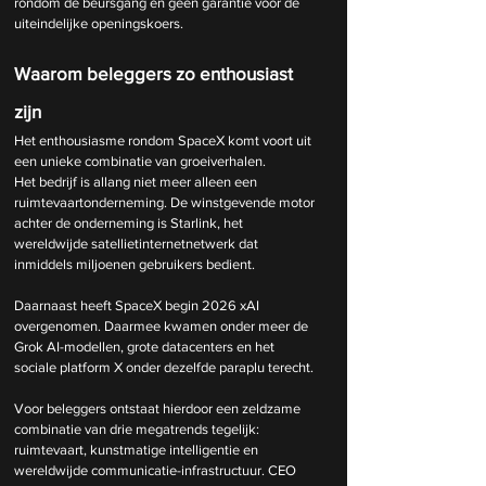
rondom de beursgang en geen garantie voor de 
uiteindelijke openingskoers.
Waarom beleggers zo enthousiast 
zijn
Het enthousiasme rondom SpaceX komt voort uit 
een unieke combinatie van groeiverhalen.
Het bedrijf is allang niet meer alleen een 
ruimtevaartonderneming. De winstgevende motor 
achter de onderneming is Starlink, het 
wereldwijde satellietinternetnetwerk dat 
inmiddels miljoenen gebruikers bedient.
Daarnaast heeft SpaceX begin 2026 xAI 
overgenomen. Daarmee kwamen onder meer de 
Grok AI-modellen, grote datacenters en het 
sociale platform X onder dezelfde paraplu terecht.
Voor beleggers ontstaat hierdoor een zeldzame 
combinatie van drie megatrends tegelijk: 
ruimtevaart, kunstmatige intelligentie en 
wereldwijde 
communicatie-infrastructuur. CEO