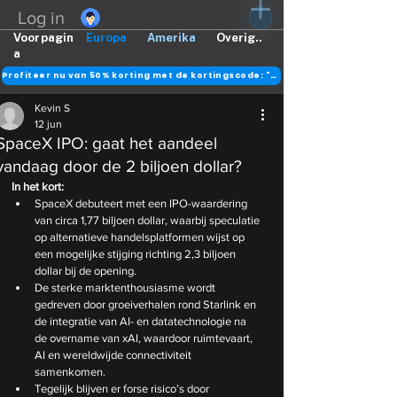
Log in
Voorpagin
Europa
Amerika
Overig..
a
Profiteer nu van 50% korting met de kortingscode: "DANK"
Kevin S
12 jun
SpaceX IPO: gaat het aandeel
vandaag door de 2 biljoen dollar?
In het kort:
SpaceX debuteert met een IPO-waardering 
van circa 1,77 biljoen dollar, waarbij speculatie 
op alternatieve handelsplatformen wijst op 
een mogelijke stijging richting 2,3 biljoen 
dollar bij de opening.
De sterke marktenthousiasme wordt 
gedreven door groeiverhalen rond Starlink en 
de integratie van AI- en datatechnologie na 
de overname van xAI, waardoor ruimtevaart, 
AI en wereldwijde connectiviteit 
samenkomen.
Tegelijk blijven er forse risico’s door 