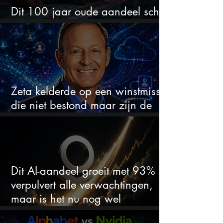
Dit 100 jaar oude aandeel schiet
omhoog door de AI-boom
Zeta kelderde op een winstmisser
die niet bestond maar zijn de
aandelen koopwaardig?
Dit AI-aandeel groeit met 93% en
verpulvert alle verwachtingen,
maar is het nu nog wel
koopwaardig?