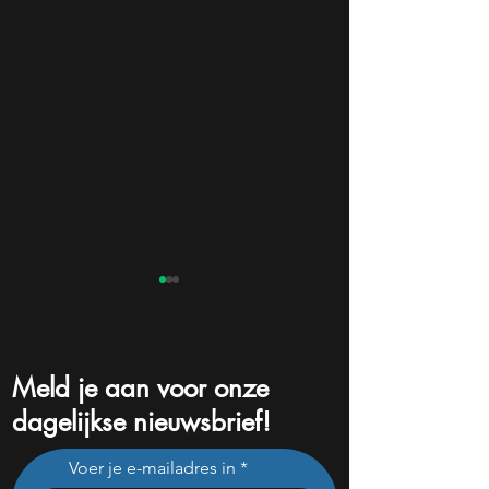
Meld je aan voor onze
dagelijkse nieuwsbrief!
Europa staat bijna op
Bezos dumpt 15 m
Voer je e-mailadres in
recordhoogte, maar deze
Amazon-aandelen