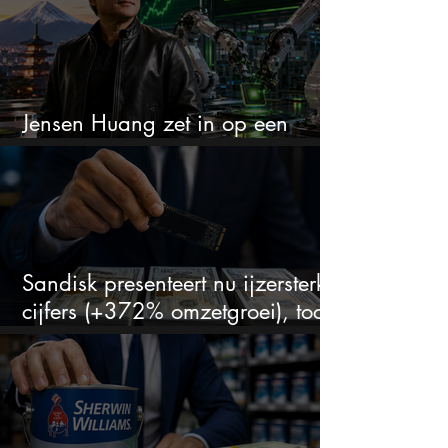
Jensen Huang zet in op een
aandeel dat bijna niemand kent
Sandisk presenteert nu ijzersterke
cijfers (+372% omzetgroei), toch
zakt het aandeel weg