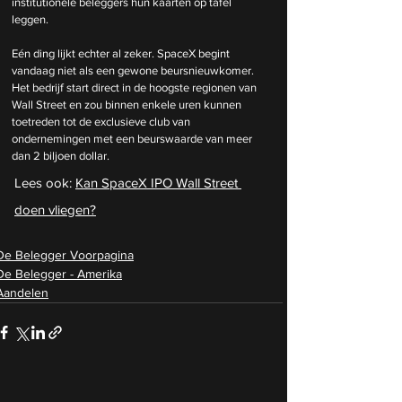
institutionele beleggers hun kaarten op tafel 
leggen.
Eén ding lijkt echter al zeker. SpaceX begint 
vandaag niet als een gewone beursnieuwkomer. 
Het bedrijf start direct in de hoogste regionen van 
Wall Street en zou binnen enkele uren kunnen 
toetreden tot de exclusieve club van 
ondernemingen met een beurswaarde van meer 
dan 2 biljoen dollar.
Lees ook: 
Kan SpaceX IPO Wall Street 
doen vliegen?
De Belegger Voorpagina
De Belegger - Amerika
Aandelen