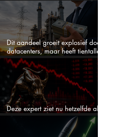
en blijft maar stijgen
Dit aandeel groeit explosief door
datacenters, maar heeft tientallen
miljarden nodig
Deze expert ziet nu hetzelfde als
voor de crash van 1987