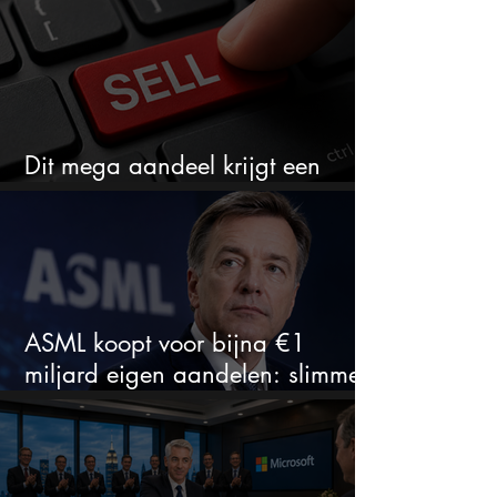
Dit mega aandeel krijgt een
zeldzaam verkoopadvies
ASML koopt voor bijna €1
miljard eigen aandelen: slimme
zet of dure timing?