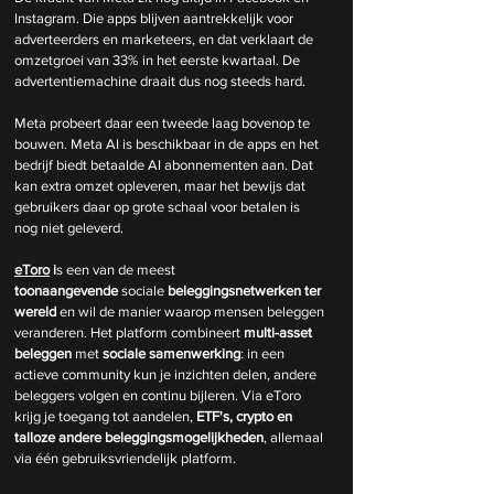
Instagram. Die apps blijven aantrekkelijk voor 
adverteerders en marketeers, en dat verklaart de 
omzetgroei van 33% in het eerste kwartaal. De 
advertentiemachine draait dus nog steeds hard.
Meta probeert daar een tweede laag bovenop te 
bouwen. Meta AI is beschikbaar in de apps en het 
bedrijf biedt betaalde AI abonnementen aan. Dat 
kan extra omzet opleveren, maar het bewijs dat 
gebruikers daar op grote schaal voor betalen is 
nog niet geleverd.
eToro
 i
s een van de meest 
toonaangevende
 sociale 
beleggingsnetwerken
ter 
wereld 
en wil de manier waarop mensen beleggen 
veranderen. Het platform combineert
 multi-asset 
beleggen 
met 
sociale samenwerking
: in een 
actieve community kun je inzichten delen, andere 
beleggers volgen en continu bijleren. Via eToro 
krijg je toegang tot aandelen,
 ETF's, crypto en 
talloze andere beleggingsmogelijkheden
, allemaal 
via één gebruiksvriendelijk platform.