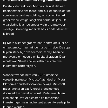
De sterkste zaak voor Microsoft is niet dat een 
koersherstel vanzelfsprekend is. Het punt is dat de 
combinatie van koersdaling, winstkracht en AI 
groei evenwichtiger oogt dan eerder dit jaar. De 
waardering laat nog steeds weinig ruimte voor 
slordige uitvoering, maar de basis onder de winst 
is breed.
Bij Meta blijft het groeiverhaal aantrekkelijker op 
omzettempo, maar minder rustig in risico. De apps 
blijven sterk bij adverteerders, terwijl AI en de 
metaverse om geduld en kapitaal vragen. Daar 
wordt Wall Street sneller kritisch als nieuwe 
inkomsten achterblijven.
Voor de tweede helft van 2026 draait de 
vergelijking tussen Microsoft aandeel en Meta 
Platforms aandeel vooral om bewijs. Microsoft 
moet laten zien dat AI groei breed genoeg 
doorwerkt in omzet en winst. Meta moet laten 
zien dat nieuwe AI diensten en metaverse 
investeringen naast advertenties een tweede pijler 
kunnen worden.