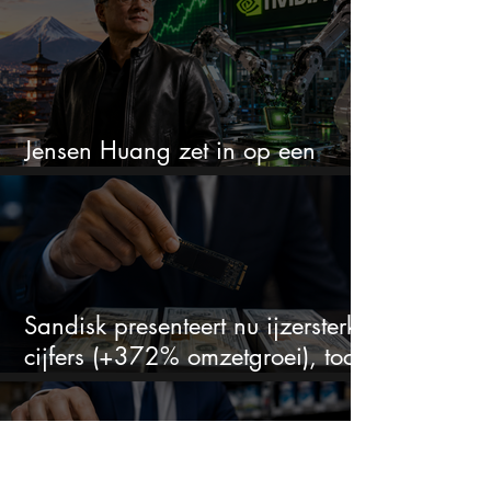
Jensen Huang zet in op een
aandeel dat bijna niemand kent
Sandisk presenteert nu ijzersterke
cijfers (+372% omzetgroei), toch
zakt het aandeel weg