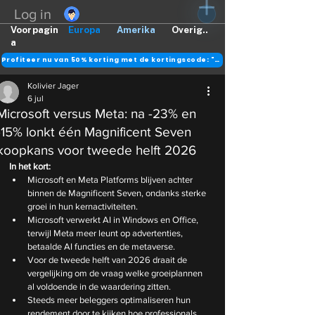
Log in
Voorpagin
Europa
Amerika
Overig..
a
Profiteer nu van 50% korting met de kortingscode: "DANK"
Kolivier Jager
6 jul
Microsoft versus Meta: na -23% en
-15% lonkt één Magnificent Seven
koopkans voor tweede helft 2026
In het kort:
Microsoft en Meta Platforms blijven achter 
binnen de Magnificent Seven, ondanks sterke 
groei in hun kernactiviteiten.
Microsoft verwerkt AI in Windows en Office, 
terwijl Meta meer leunt op advertenties, 
betaalde AI functies en de metaverse.
Voor de tweede helft van 2026 draait de 
vergelijking om de vraag welke groeiplannen 
al voldoende in de waardering zitten.
Steeds meer beleggers optimaliseren hun 
rendement door te kijken hoe professionals 