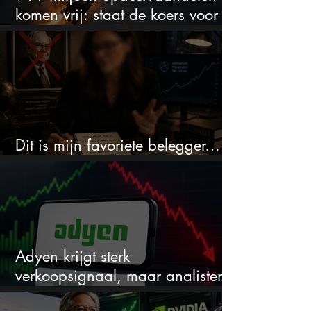
komen vrij: staat de koers voor
een nieuwe crash?
Dit is mijn favoriete belegger…
en het is niet Warren Buffett
Adyen krijgt sterk
verkoopsignaal, maar analisten
zien juist een koopkans