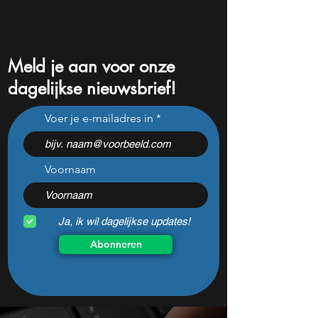
Meld je aan voor onze
dagelijkse nieuwsbrief!
ASML koopt voor bijna €1
Bill Ackman koch
Voer je e-mailadres in
miljard eigen aandelen:
$2,1 miljard Micros
slimme zet of dure timing?
het aandeel na d
koerssprong nog
aantrekkelijk?
Voornaam
Ja, ik wil dagelijkse updates!
Abonneren