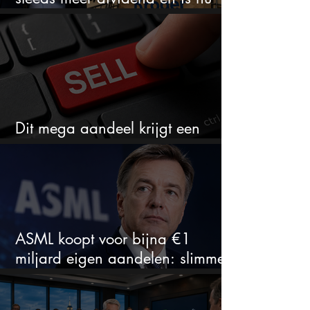
goedkoop
Dit mega aandeel krijgt een
zeldzaam verkoopadvies
ASML koopt voor bijna €1
miljard eigen aandelen: slimme
zet of dure timing?