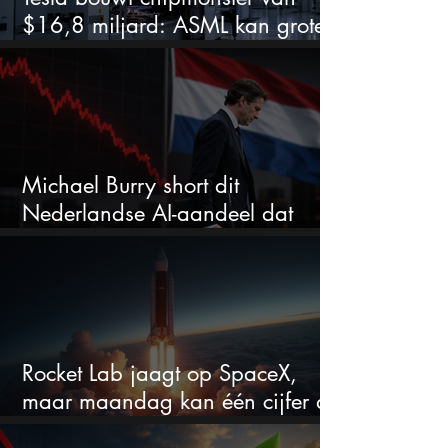
$16,8 miljard: ASML kan grote
winnaar worden
Michael Burry short dit
Nederlandse AI-aandeel dat
maar liefst 684% groeit
Rocket Lab jaagt op SpaceX,
maar maandag kan één cijfer de
droom doorprikken?