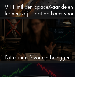
911 miljoen SpaceX-aandelen
komen vrij: staat de koers voor
een nieuwe crash?
Dit is mijn favoriete belegger…
en het is niet Warren Buffett
Adyen krijgt sterk
verkoopsignaal, maar analisten