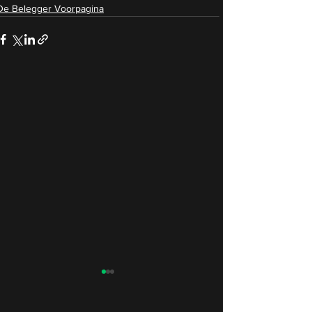
De Belegger Voorpagina