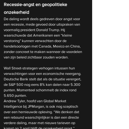
Recessie-angst en geopolitieke 
onzekerheid
De daling wordt deels gedreven door angst voor 
een recessie, mede gevoed door uitspraken van 
voormalig president Donald Trump. Hij 
waarschuwde dat Amerikanen een “kleine 
verstoring” kunnen verwachten door de 
handelsoorlogen met Canada, Mexico en China, 
zonder concreet te maken wanneer de voordelen 
van zijn beleid zichtbaar zouden worden.
Wall Street-strategen verhogen intussen hun 
verwachtingen voor een economische neergang. 
Deutsche Bank stelt dat als de situatie verergert, 
de S&P 500 nog eens 8% kan dalen naar 5.300 
punten. Momenteel schommelt de index rond 
5.650 punten.
Andrew Tyler, hoofd van Global Market 
Intelligence bij JPMorgan, is ook nog sceptisch 
over een hernieuwde opleving. “We denken dat 
een rebound waarschijnlijker is dan een directe 
verdere daling, maar met nieuwe tarieven op 
komst op 2 april blijft de onzekerheid groot,” 