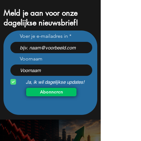
Meld je aan voor onze
dagelijkse nieuwsbrief!
Deze twee aandelen
Dit AI-aandeel is
Voer je e-mailadres in
kunnen gaan verdubbelen
onmisbaar en go
Voornaam
Ja, ik wil dagelijkse updates!
Abonneren