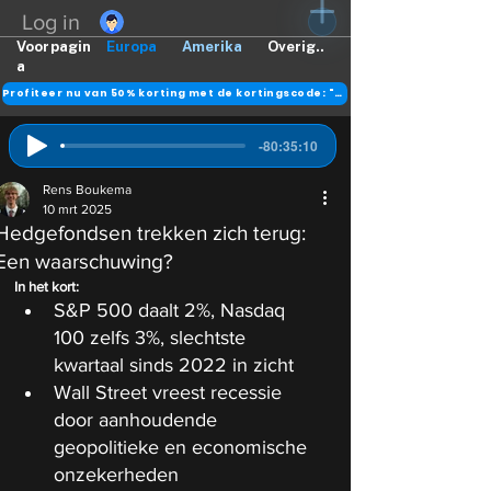
Log in
Voorpagin
Europa
Amerika
Overig..
a
Profiteer nu van 50% korting met de kortingscode: "DANK"
-80:35:10
Rens Boukema
10 mrt 2025
Hedgefondsen trekken zich terug:
Een waarschuwing?
In het kort: 
S&P 500 daalt 2%, Nasdaq 
100 zelfs 3%, slechtste 
kwartaal sinds 2022 in zicht
Wall Street vreest recessie 
door aanhoudende 
geopolitieke en economische 
onzekerheden