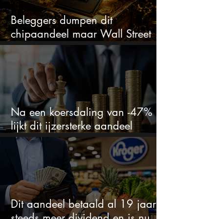
Beleggers dumpen dit
chipaandeel maar Wall Street
ziet een zeldzame koopkans
Na een koersdaling van -47%
lijkt dit ijzersterke aandeel
aantrekkelijker dan ooit
Dit aandeel betaald al 19 jaar
steeds meer dividend en is nu