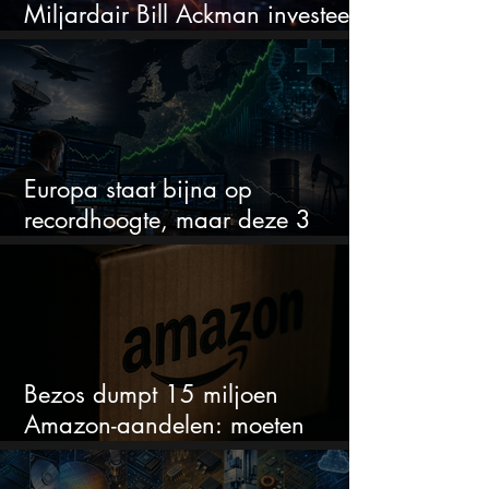
Miljardair Bill Ackman investeert
miljarden in dit techaandeel
Europa staat bijna op
recordhoogte, maar deze 3
sectoren vallen nu op
Bezos dumpt 15 miljoen
Amazon-aandelen: moeten
beleggers zich zorgen maken?