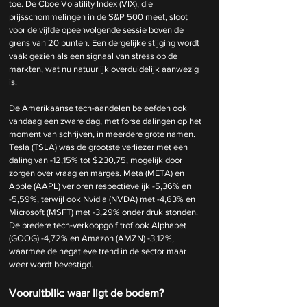
toe. De Cboe Volatility Index (VIX), die 
prijsschommelingen in de S&P 500 meet, sloot 
voor de vijfde opeenvolgende sessie boven de 
grens van 20 punten. Een dergelijke stijging wordt 
vaak gezien als een signaal van stress op de 
markten, wat nu natuurlijk overduidelijk aanwezig 
is.
De Amerikaanse tech-aandelen beleefden ook 
vandaag een zware dag, met forse dalingen op het 
moment van schrijven, in meerdere grote namen. 
Tesla (TSLA) was de grootste verliezer met een 
daling van -12,15% tot $230,75, mogelijk door 
zorgen over vraag en marges. Meta (META) en 
Apple (AAPL) verloren respectievelijk -5,36% en 
-5,59%, terwijl ook Nvidia (NVDA) met -4,63% en 
Microsoft (MSFT) met -3,29% onder druk stonden. 
De bredere tech-verkoopgolf trof ook Alphabet 
(GOOG) -4,72% en Amazon (AMZN) -3,12%, 
waarmee de negatieve trend in de sector maar 
weer wordt bevestigd.
Vooruitblik: waar ligt de bodem?