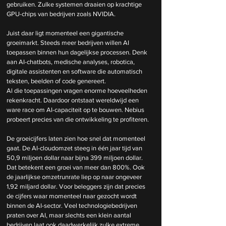
gebruiken. Zulke systemen draaien op krachtige 
GPU-chips van bedrijven zoals NVIDIA.
Juist daar ligt momenteel een gigantische 
groeimarkt. Steeds meer bedrijven willen AI 
toepassen binnen hun dagelijkse processen. Denk 
aan AI-chatbots, medische analyses, robotica, 
digitale assistenten en software die automatisch 
teksten, beelden of code genereert.
Al die toepassingen vragen enorme hoeveelheden 
rekenkracht. Daardoor ontstaat wereldwijd een 
ware race om AI-capaciteit op te bouwen. Nebius 
probeert precies van die ontwikkeling te profiteren.
De groeicijfers laten zien hoe snel dat momenteel 
gaat. De AI-cloudomzet steeg in één jaar tijd van 
50,9 miljoen dollar naar bijna 399 miljoen dollar. 
Dat betekent een groei van meer dan 800%. Ook 
de jaarlijkse omzetrunrate liep op naar ongeveer 
1,92 miljard dollar. Voor beleggers zijn dat precies 
de cijfers waar momenteel naar gezocht wordt 
binnen de AI-sector. Veel technologiebedrijven 
praten over AI, maar slechts een klein aantal 
bedrijven laat ook daadwerkelijk zulke extreme 