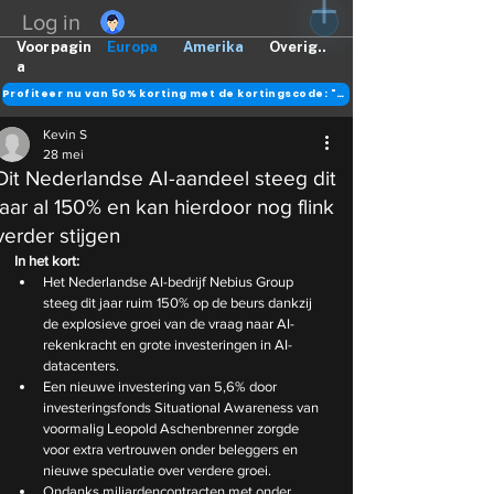
Log in
Voorpagin
Europa
Amerika
Overig..
a
Profiteer nu van 50% korting met de kortingscode: "DANK"
Kevin S
28 mei
Dit Nederlandse AI-aandeel steeg dit
jaar al 150% en kan hierdoor nog flink
verder stijgen
In het kort:
Het Nederlandse AI-bedrijf Nebius Group 
steeg dit jaar ruim 150% op de beurs dankzij 
de explosieve groei van de vraag naar AI-
rekenkracht en grote investeringen in AI-
datacenters.
Een nieuwe investering van 5,6% door 
investeringsfonds Situational Awareness van 
voormalig Leopold Aschenbrenner zorgde 
voor extra vertrouwen onder beleggers en 
nieuwe speculatie over verdere groei.
Ondanks miljardencontracten met onder 