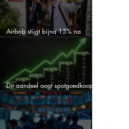
Airbnb stijgt bijna 15% na
cijfers: vooral dit AI-cijfer valt op
Dit aandeel oogt spotgoedkoop
voor hoeveel het kan stijgen