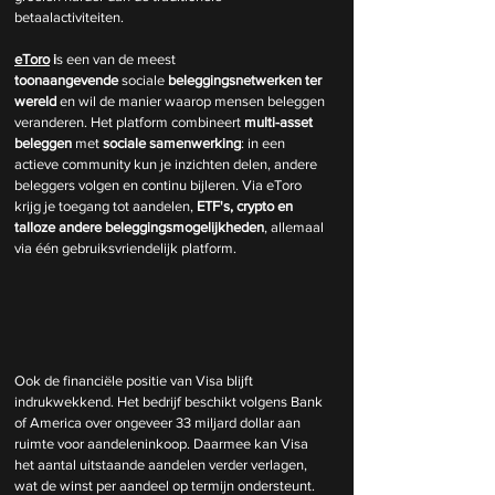
betaalactiviteiten.
eToro
 i
s een van de meest 
toonaangevende
 sociale 
beleggingsnetwerken
ter 
wereld 
en wil de manier waarop mensen beleggen 
veranderen. Het platform combineert
 multi-asset 
beleggen 
met 
sociale samenwerking
: in een 
actieve community kun je inzichten delen, andere 
beleggers volgen en continu bijleren. Via eToro 
krijg je toegang tot aandelen,
 ETF's, crypto en 
talloze andere beleggingsmogelijkheden
, allemaal 
via één gebruiksvriendelijk platform.
Ook de financiële positie van Visa blijft 
indrukwekkend. Het bedrijf beschikt volgens Bank 
of America over ongeveer 33 miljard dollar aan 
ruimte voor aandeleninkoop. Daarmee kan Visa 
het aantal uitstaande aandelen verder verlagen, 
wat de winst per aandeel op termijn ondersteunt.