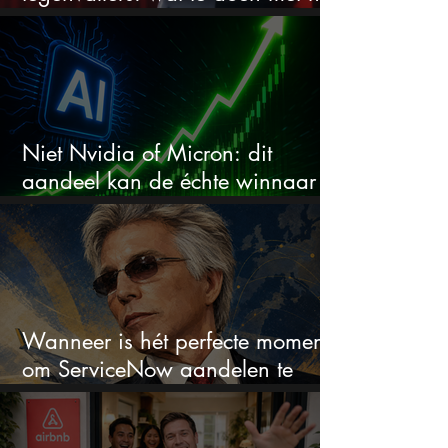
aandeel?
Niet Nvidia of Micron: dit
aandeel kan de échte winnaar
van de AI-race worden
Wanneer is hét perfecte moment
om ServiceNow aandelen te
kopen?