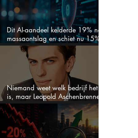
Dit AI-aandeel kelderde 19% na
massaontslag en schiet nu 15%
omhoog
Niemand weet welk bedrijf het
is, maar Leopold Aschenbrenner
zet er nu $500 miljoen op