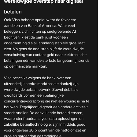
wereldwijde overstap naar digitaal 
betalen
Ook Visa behoort opnieuw tot de favoriete 
aandelen van Bank of America. Waar veel 
beleggers zich richten op snelgroeiende AI 
bedrijven, kiest de bank juist voor een 
onderneming die al jarenlang stabiele groei laat 
zien. Volgens de analisten blijft de wereldwijde 
verschuiving van contant geld naar elektronische 
betalingen één van de sterkste langetermijntrends 
op de financiële markten.
Visa beschikt volgens de bank over een 
uitzonderlijk sterke marktpositie dankzij zijn 
wereldwijde betaalnetwerk. Zowel debit als 
creditcards vormen een belangrijke 
concurrentievoorsprong die niet eenvoudig is na te 
bouwen. Tegelijkertijd groeit een andere activiteit 
steeds sneller. De aanvullende betaaldiensten, 
waaronder fraudeanalyse, data oplossingen en 
zakelijke betaaltechnologie, zijn inmiddels goed 
voor ongeveer 30 procent van de netto omzet en 
groeien harder dan de traditionele 