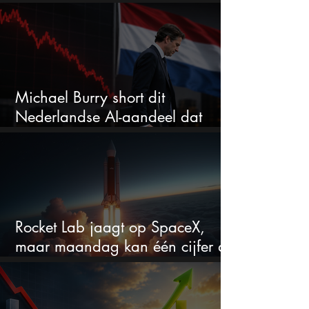
winnaar worden
Michael Burry short dit
Nederlandse AI-aandeel dat
maar liefst 684% groeit
Rocket Lab jaagt op SpaceX,
maar maandag kan één cijfer de
droom doorprikken?