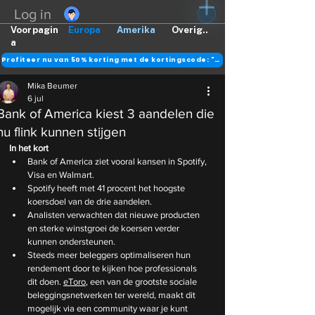
Log in
Voorpagin
Europa
Amerika
Overig..
a
Profiteer nu van 50% korting met de kortingscode: "DANK"
Mika Beumer
6 jul
Bank of America kiest 3 aandelen die
nu flink kunnen stijgen
In het kort
Bank of America ziet vooral kansen in Spotify, 
Visa en Walmart.
Spotify heeft met 41 procent het hoogste 
koersdoel van de drie aandelen.
Analisten verwachten dat nieuwe producten 
en sterke winstgroei de koersen verder 
kunnen ondersteunen.
Steeds meer beleggers optimaliseren hun 
rendement door te kijken hoe professionals 
dit doen. 
eToro
, een van de grootste sociale 
beleggingsnetwerken ter wereld, maakt dit 
mogelijk via een community waar je kunt 