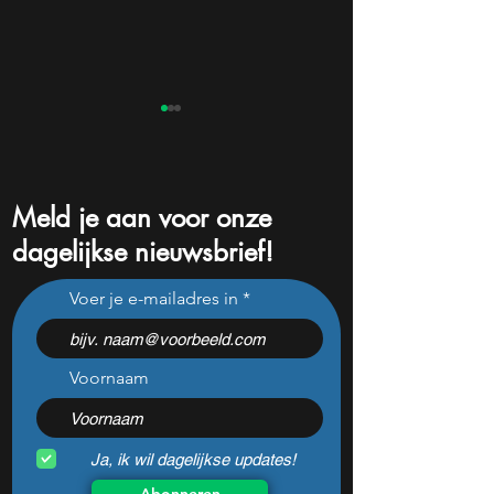
Meld je aan voor onze
dagelijkse nieuwsbrief!
Deze 2 ijzersterke
Na een daling va
Voer je e-mailadres in
dividendaandelen behoren
ziet Wall Street 
nu tot de favorieten van
comeback voor di
analisten
populaire aandee
Voornaam
Ja, ik wil dagelijkse updates!