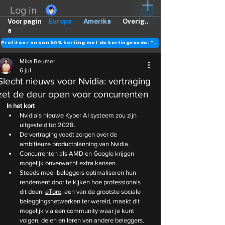
Log in
Voorpagin
Europa
Amerika
Overig..
a
Profiteer nu van 50% korting met de kortingscode: "DANK"
Mika Beumer
6 jul
Slecht nieuws voor Nvidia: vertraging
zet de deur open voor concurrenten
In het kort
Nvidia's nieuwe Kyber AI systeem zou zijn 
uitgesteld tot 2028.
De vertraging voedt zorgen over de 
ambitieuze productplanning van Nvidia.
Concurrenten als AMD en Google krijgen 
mogelijk onverwacht extra kansen.
Steeds meer beleggers optimaliseren hun 
rendement door te kijken hoe professionals 
dit doen. 
eToro
, een van de grootste sociale 
beleggingsnetwerken ter wereld, maakt dit 
mogelijk via een community waar je kunt 
volgen, delen en leren van andere beleggers.