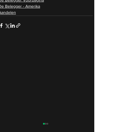
De Belegger - Amerika
Aandelen