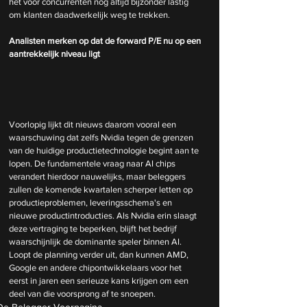
het voor concurrenten nog altijd bijzonder lastig 
om klanten daadwerkelijk weg te trekken.
Analisten merken op dat de forward P/E nu op een 
aantrekkelijk niveau ligt
Voorlopig lijkt dit nieuws daarom vooral een 
waarschuwing dat zelfs Nvidia tegen de grenzen 
van de huidige productietechnologie begint aan te 
lopen. De fundamentele vraag naar AI chips 
verandert hierdoor nauwelijks, maar beleggers 
zullen de komende kwartalen scherper letten op 
productieproblemen, leveringsschema's en 
nieuwe productintroducties. Als Nvidia erin slaagt 
deze vertraging te beperken, blijft het bedrijf 
waarschijnlijk de dominante speler binnen AI. 
Loopt de planning verder uit, dan kunnen AMD, 
Google en andere chipontwikkelaars voor het 
eerst in jaren een serieuze kans krijgen om een 
deel van die voorsprong af te snoepen.
De Belegger Voorpagina