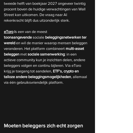
tweede helft van boekjaar 2027 ongeveer twintig 
procent boven de huidige verwachtingen van Wall 
Street kan uitkomen. De vraag naar AI 
rekenkracht blijft dus uitzonderlijk sterk.
eToro
 i
s een van de meest 
toonaangevende
 sociale 
beleggingsnetwerken
ter 
wereld 
en wil de manier waarop mensen beleggen 
veranderen. Het platform combineert
 multi-asset 
beleggen 
met 
sociale samenwerking
: in een 
actieve community kun je inzichten delen, andere 
beleggers volgen en continu bijleren. Via eToro 
krijg je toegang tot aandelen,
 ETF's, crypto en 
talloze andere beleggingsmogelijkheden
, allemaal 
via één gebruiksvriendelijk platform.
Moeten beleggers zich echt zorgen 