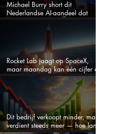
Michael Burry short dit
Nederlandse AI-aandeel dat
maar liefst 684% groeit
Rocket Lab jaagt op SpaceX,
maar maandag kan één cijfer de
droom doorprikken?
Dit bedrijf verkoopt minder, maar
verdient steeds meer — hoe lang
kan dit sprookje doorgaan?