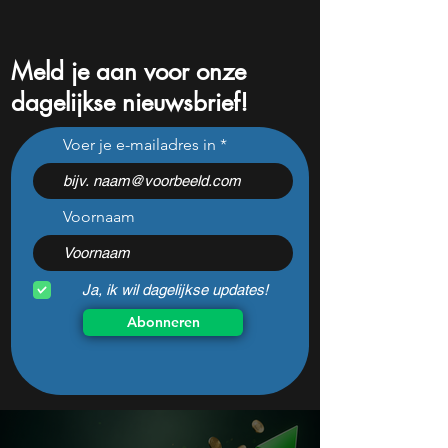
Meld je aan voor onze
dagelijkse nieuwsbrief!
Deze 2 ijzersterke
Na een daling va
Voer je e-mailadres in
dividendaandelen behoren
ziet Wall Street 
nu tot de favorieten van
comeback voor di
analisten
populaire aandee
Voornaam
Ja, ik wil dagelijkse updates!
Abonneren