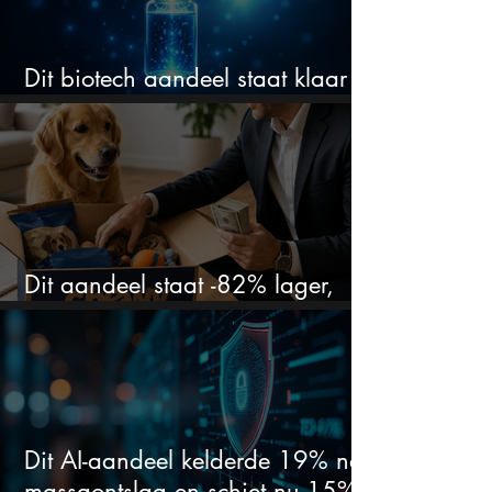
Dit biotech aandeel staat klaar
voor een flinke rally
Dit aandeel staat -82% lager,
terwijl het bedrijf gewoon groeit
Dit AI-aandeel kelderde 19% na
massaontslag en schiet nu 15%