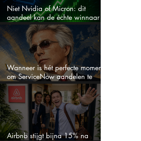
Niet Nvidia of Micron: dit
aandeel kan de échte winnaar
van de AI-race worden
Wanneer is hét perfecte moment
om ServiceNow aandelen te
kopen?
Airbnb stijgt bijna 15% na