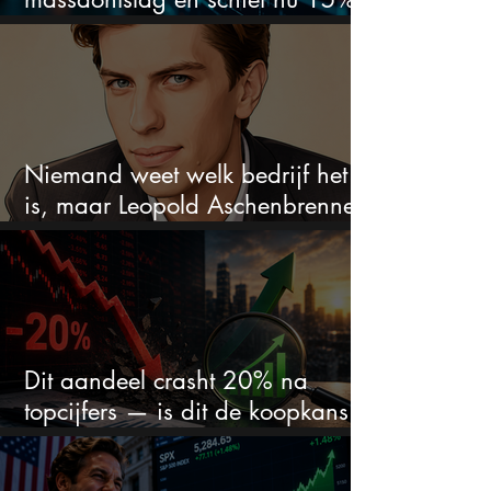
omhoog
Niemand weet welk bedrijf het
is, maar Leopold Aschenbrenner
zet er nu $500 miljoen op
Dit aandeel crasht 20% na
topcijfers — is dit de koopkans
waar beleggers op wachtten?