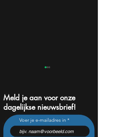
Meld je aan voor onze
dagelijkse nieuwsbrief!
Pharming onderuit na
Niet Nvidia of Mic
Voer je e-mailadres in
flinke tegenvallers: wat te
aandeel kan de é
doen met het aandeel?
winnaar van de AI
worden