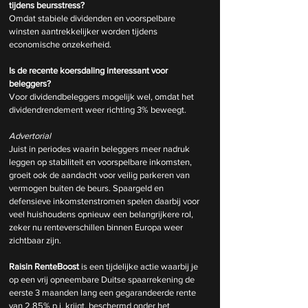
tijdens beursstress?
Omdat stabiele dividenden en voorspelbare 
winsten aantrekkelijker worden tijdens 
economische onzekerheid.
Is de recente koersdaling interessant voor 
beleggers?
Voor dividendbeleggers mogelijk wel, omdat het 
dividendrendement weer richting 3% beweegt.
Advertorial
Juist in periodes waarin beleggers meer nadruk 
leggen op stabiliteit en voorspelbare inkomsten, 
groeit ook de aandacht voor veilig parkeren van 
vermogen buiten de beurs. Spaargeld en 
defensieve inkomstenstromen spelen daarbij voor 
veel huishoudens opnieuw een belangrijkere rol, 
zeker nu renteverschillen binnen Europa weer 
zichtbaar zijn.
Raisin RenteBoost
 is een tijdelijke actie waarbij je 
op een vrij opneembare Duitse spaarrekening de 
eerste 3 maanden lang een gegarandeerde rente 
van 2,85% p.j. krijgt, beschermd onder het 