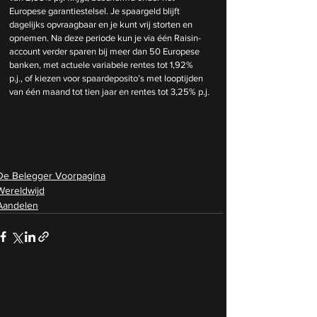
Europese garantiestelsel. Je spaargeld blijft 
dagelijks opvraagbaar en je kunt vrij storten en 
opnemen. Na deze periode kun je via één Raisin-
account verder sparen bij meer dan 50 Europese 
banken, met actuele variabele rentes tot 1,92% 
p.j., of kiezen voor spaardeposito’s met looptijden 
van één maand tot tien jaar en rentes tot 3,25% p.j.
De Belegger Voorpagina
Wereldwijd
Aandelen