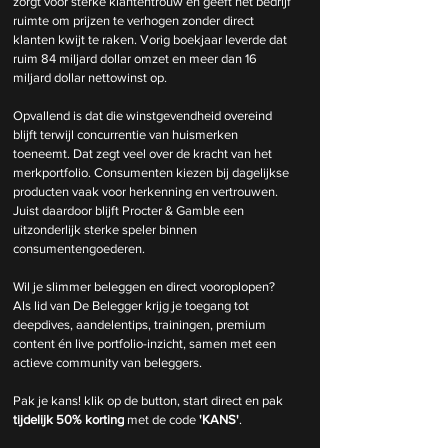
zorgt voor sterke klantentrouw en geeft het bedrijf 
ruimte om prijzen te verhogen zonder direct 
klanten kwijt te raken. Vorig boekjaar leverde dat 
ruim 84 miljard dollar omzet en meer dan 16 
miljard dollar nettowinst op.
Opvallend is dat die winstgevendheid overeind 
blijft terwijl concurrentie van huismerken 
toeneemt. Dat zegt veel over de kracht van het 
merkportfolio. Consumenten kiezen bij dagelijkse 
producten vaak voor herkenning en vertrouwen. 
Juist daardoor blijft Procter & Gamble een 
uitzonderlijk sterke speler binnen 
consumentengoederen.
Wil je slimmer beleggen en direct vooroplopen? 
Als lid van De Belegger krijg je toegang tot 
deepdives, aandelentips, trainingen, premium 
content én live portfolio-inzicht, samen met een 
actieve community van beleggers.
Pak je kans! klik op de button, start direct en pak 
tijdelijk
50% korting 
met de code 
'KANS'
.