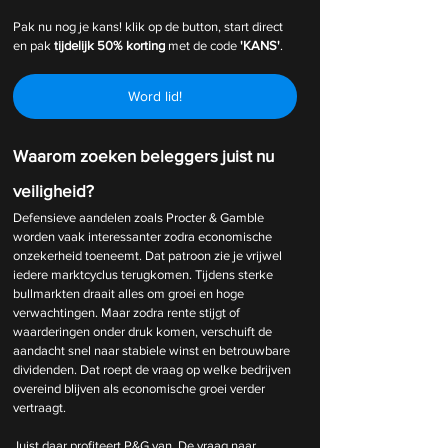
Pak nu nog je kans! klik op de button, start direct 
en pak 
tijdelijk
50% korting 
met de code 
'KANS'
.
Word lid!
Waarom zoeken beleggers juist nu 
veiligheid?
Defensieve aandelen zoals Procter & Gamble 
worden vaak interessanter zodra economische 
onzekerheid toeneemt. Dat patroon zie je vrijwel 
iedere marktcyclus terugkomen. Tijdens sterke 
bullmarkten draait alles om groei en hoge 
verwachtingen. Maar zodra rente stijgt of 
waarderingen onder druk komen, verschuift de 
aandacht snel naar stabiele winst en betrouwbare 
dividenden. Dat roept de vraag op welke bedrijven 
overeind blijven als economische groei verder 
vertraagt.
Juist daar profiteert P&G van. De vraag naar 