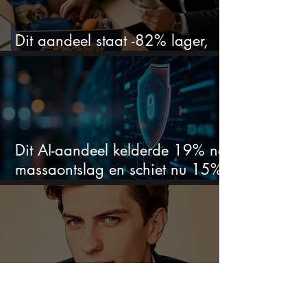
Dit aandeel staat -82% lager,
terwijl het bedrijf gewoon groeit
Dit AI-aandeel kelderde 19% na
massaontslag en schiet nu 15%
omhoog
Niemand weet welk bedrijf het
is, maar Leopold Aschenbrenner