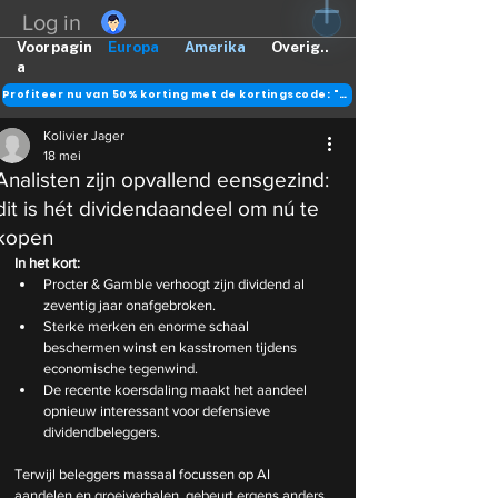
Log in
Voorpagin
Europa
Amerika
Overig..
a
Profiteer nu van 50% korting met de kortingscode: "DANK"
Kolivier Jager
18 mei
Analisten zijn opvallend eensgezind:
dit is hét dividendaandeel om nú te
kopen
In het kort:
Procter & Gamble verhoogt zijn dividend al 
zeventig jaar onafgebroken.
Sterke merken en enorme schaal 
beschermen winst en kasstromen tijdens 
economische tegenwind.
De recente koersdaling maakt het aandeel 
opnieuw interessant voor defensieve 
dividendbeleggers.
Terwijl beleggers massaal focussen op AI 
aandelen en groeiverhalen, gebeurt ergens anders 