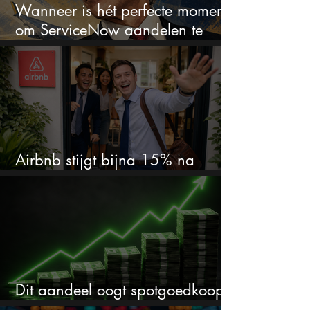
Wanneer is hét perfecte moment
om ServiceNow aandelen te
kopen?
Airbnb stijgt bijna 15% na
cijfers: vooral dit AI-cijfer valt op
Dit aandeel oogt spotgoedkoop
voor hoeveel het kan stijgen