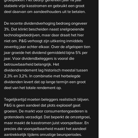
stabiele vrije kasstromen en gebruikt een groot 
deel daarvan om aandeelhouders uit te betalen.
De recente dividendverhoging bedroeg ongeveer 
3%. Dat klinkt bescheiden naast snelgroeiende 
technologiebedrijven, maar daar draait het hier 
niet om. P&G verhoogt zijn uitkering inmiddels 
zeventig jaar achter elkaar. Over de afgelopen tien 
jaar groeide het dividend gemiddeld bijna 5% per 
jaar. Voor dividendbeleggers is vooral die 
betrouwbaarheid belangrijk. Het 
dividendrendement lag historisch meestal tussen 
2,3% en 3,2%. In combinatie met herbelegde 
dividenden levert dat op lange termijn een groot 
deel van het totale rendement op.
Tegelijkertijd moeten beleggers realistisch blijven. 
P&G is geen aandeel dat plots explosief gaat 
groeien. De markt voor consumentengoederen is 
grotendeels verzadigd. Dat beperkt de omzetgroei, 
maar maakt de kasstromen juist voorspelbaar. En 
precies die voorspelbaarheid maakt het aandeel 
aantrekkelijk tijdens onrustige beursperiodes.