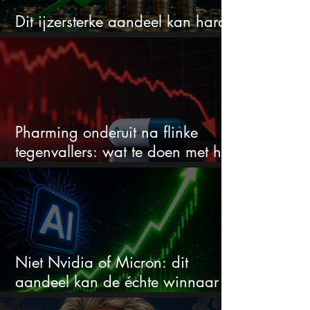
Dit ijzersterke aandeel kan hard
stijgen maar bijna niemand kijkt
Pharming onderuit na flinke
tegenvallers: wat te doen met het
aandeel?
Niet Nvidia of Micron: dit
aandeel kan de échte winnaar
van de AI-race worden