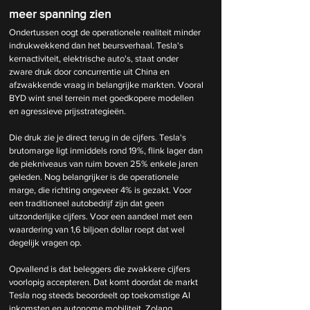
meer spanning zien
Ondertussen oogt de operationele realiteit minder 
indrukwekkend dan het beursverhaal. Tesla's 
kernactiviteit, elektrische auto's, staat onder 
zware druk door concurrentie uit China en 
afzwakkende vraag in belangrijke markten. Vooral 
BYD wint snel terrein met goedkopere modellen 
en agressieve prijsstrategieën.
Die druk zie je direct terug in de cijfers. Tesla's 
brutomarge ligt inmiddels rond 19%, flink lager dan 
de piekniveaus van ruim boven 25% enkele jaren 
geleden. Nog belangrijker is de operationele 
marge, die richting ongeveer 4% is gezakt. Voor 
een traditioneel autobedrijf zijn dat geen 
uitzonderlijke cijfers. Voor een aandeel met een 
waardering van 1,6 biljoen dollar roept dat wel 
degelijk vragen op.
Opvallend is dat beleggers die zwakkere cijfers 
voorlopig accepteren. Dat komt doordat de markt 
Tesla nog steeds beoordeelt op toekomstige AI 
inkomsten en autonome mobiliteit. Zolang 