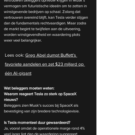
vertrouwen beleggers opnieuw krijgen in Musk's 
vermogen om futuristische ideeën om te zetten in 
winstgevende bedrijven op schaal. Zolang dat 
vertrouwen overeind blijft, kan Tesla verder stijgen 
dan de fundamentals rechtvaardigen. Maar zodra 
de markt begint te twijfelen aan de uitvoering, 
worden winstgevendheid en waardering plots 
weer veel belangrijker.
Lees ook: 
Greg Abel dumpt Buffett’s 
favoriete aandelen en zet $23 miljard op 
één AI-gigant
Wat beleggers moeten weten:
Waarom reageert Tesla zo sterk op SpaceX 
nieuws?
Beleggers zien Musk's succes bij SpaceX als 
bevestiging van zijn bredere technologievisie.
Is Tesla momenteel duur gewaardeerd?
Ja, vooral omdat de operationele marge rond 4% 
veel lager ligt dan de waardering suggereert.