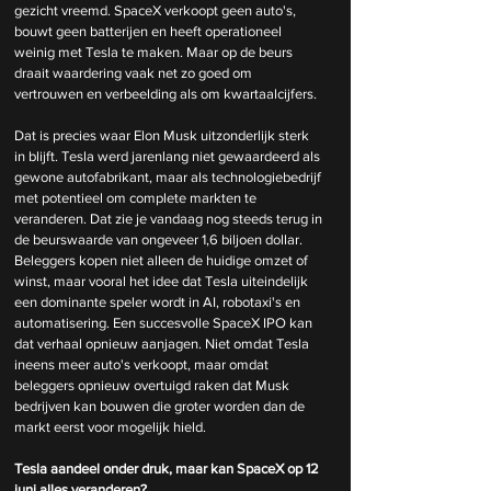
gezicht vreemd. SpaceX verkoopt geen auto's, 
bouwt geen batterijen en heeft operationeel 
weinig met Tesla te maken. Maar op de beurs 
draait waardering vaak net zo goed om 
vertrouwen en verbeelding als om kwartaalcijfers.
Dat is precies waar Elon Musk uitzonderlijk sterk 
in blijft. Tesla werd jarenlang niet gewaardeerd als 
gewone autofabrikant, maar als technologiebedrijf 
met potentieel om complete markten te 
veranderen. Dat zie je vandaag nog steeds terug in 
de beurswaarde van ongeveer 1,6 biljoen dollar. 
Beleggers kopen niet alleen de huidige omzet of 
winst, maar vooral het idee dat Tesla uiteindelijk 
een dominante speler wordt in AI, robotaxi's en 
automatisering. Een succesvolle SpaceX IPO kan 
dat verhaal opnieuw aanjagen. Niet omdat Tesla 
ineens meer auto's verkoopt, maar omdat 
beleggers opnieuw overtuigd raken dat Musk 
bedrijven kan bouwen die groter worden dan de 
markt eerst voor mogelijk hield.
Tesla aandeel onder druk, maar kan SpaceX op 12 
juni alles veranderen?