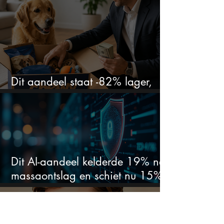
voor een flinke rally
Dit aandeel staat -82% lager,
terwijl het bedrijf gewoon groeit
Dit AI-aandeel kelderde 19% na
massaontslag en schiet nu 15%
omhoog