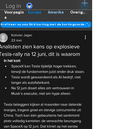
Log in
Voorpagin
Europa
Amerika
Overig..
a
Profiteer nu van 50% korting met de kortingscode: "DANK"
Kolivier Jager
23 mei
Analisten zien kans op explosieve
Tesla-rally na 12 juni, dit is waarom
In het kort:
SpaceX kan Tesla tijdelijk hoger trekken, 
terwijl de fundamenten juist onder druk staan.
Tesla wordt gewaardeerd als AI bedrijf, niet 
langer als autofabrikant.
Na 12 juni draait alles om vertrouwen in 
Musk's executie, niet om hype alleen.
Tesla beleggers kijken al maanden naar dalende 
marges, tragere groei en stevige concurrentie uit 
China. Toch kan één gebeurtenis het sentiment 
plots volledig kantelen: de verwachte beursgang 
van SpaceX op 12 juni. Dat klinkt op het eerste 