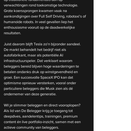
verwachtingen rond toekomstige technologie. 
Grote koerssprongen kwamen vaak na 
aankondigingen over Full Self Driving, robotaxi's of 
humanoïde robots. In veel gevallen liep het 
enthousiasme vooruit op de daadwerkelijke 
resultaten.
Juist daarom blijft Tesla zo'n bijzonder aandeel. 
De markt behandelt het bedrijf niet als 
autofabrikant, maar als potentiële AI 
infrastructuurspeler. Dat verklaart waarom 
beleggers bereid blijven hoge waarderingen te 
betalen ondanks druk op winstgevendheid en 
groei. Een succesvolle SpaceX IPO kan dat 
optimisme opnieuw versterken, vooral onder 
particuliere beleggers die Musk zien als dé 
ondernemer van deze generatie.
Wil je slimmer beleggen en direct vooroplopen? 
Als lid van De Belegger krijg je toegang tot 
deepdives, aandelentips, trainingen, premium 
content én live portfolio-inzicht, samen met een 
actieve community van beleggers.