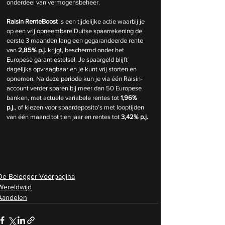
onderdeel van vermogensbeheer.
Raisin RenteBoost
 is een tijdelijke actie waarbij je 
op een vrij opneembare Duitse spaarrekening de 
eerste 3 maanden lang een gegarandeerde rente 
van 
2,85% p.j.
 krijgt, beschermd onder het 
Europese garantiestelsel. Je spaargeld blijft 
dagelijks opvraagbaar en je kunt vrij storten en 
opnemen. Na deze periode kun je via één Raisin-
account verder sparen bij meer dan 50 Europese 
banken, met actuele variabele rentes tot 
1,96% 
p.j.
, of kiezen voor spaardeposito’s met looptijden 
van één maand tot tien jaar en rentes tot 
3,42% p.j.
De Belegger Voorpagina
Wereldwijd
Aandelen