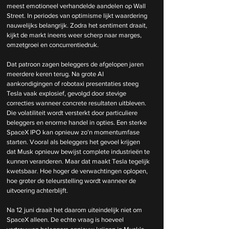
meest emotioneel verhandelde aandelen op Wall 
Street. In periodes van optimisme lijkt waardering 
nauwelijks belangrijk. Zodra het sentiment draait, 
kijkt de markt ineens weer scherp naar marges, 
omzetgroei en concurrentiedruk.
Dat patroon zagen beleggers de afgelopen jaren 
meerdere keren terug. Na grote AI 
aankondigingen of robotaxi presentaties steeg 
Tesla vaak explosief, gevolgd door stevige 
correcties wanneer concrete resultaten uitbleven. 
Die volatiliteit wordt versterkt door particuliere 
beleggers en enorme handel in opties. Een sterke 
SpaceX IPO kan opnieuw zo'n momentumfase 
starten. Vooral als beleggers het gevoel krijgen 
dat Musk opnieuw bewijst complete industrieën te 
kunnen veranderen. Maar dat maakt Tesla tegelijk 
kwetsbaar. Hoe hoger de verwachtingen oplopen, 
hoe groter de teleurstelling wordt wanneer de 
uitvoering achterblijft.
Na 12 juni draait het daarom uiteindelijk niet om 
SpaceX alleen. De echte vraag is hoeveel 