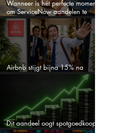
Wanneer is hét perfecte moment
om ServiceNow aandelen te
kopen?
Airbnb stijgt bijna 15% na
cijfers: vooral dit AI-cijfer valt op
Dit aandeel oogt spotgoedkoop
voor hoeveel het kan stijgen