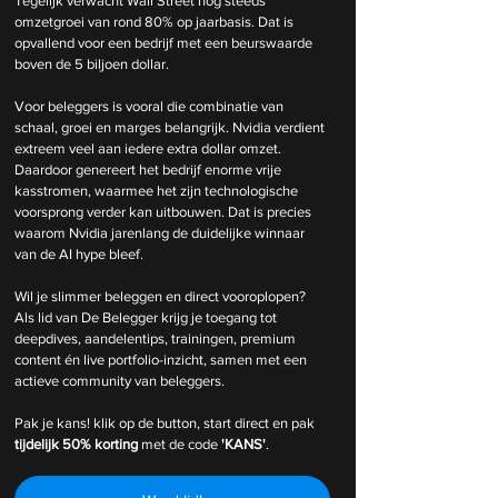
Tegelijk verwacht Wall Street nog steeds 
omzetgroei van rond 80% op jaarbasis. Dat is 
opvallend voor een bedrijf met een beurswaarde 
boven de 5 biljoen dollar.
Voor beleggers is vooral die combinatie van 
schaal, groei en marges belangrijk. Nvidia verdient 
extreem veel aan iedere extra dollar omzet. 
Daardoor genereert het bedrijf enorme vrije 
kasstromen, waarmee het zijn technologische 
voorsprong verder kan uitbouwen. Dat is precies 
waarom Nvidia jarenlang de duidelijke winnaar 
van de AI hype bleef.
Wil je slimmer beleggen en direct vooroplopen? 
Als lid van De Belegger krijg je toegang tot 
deepdives, aandelentips, trainingen, premium 
content én live portfolio-inzicht, samen met een 
actieve community van beleggers.
Pak je kans! klik op de button, start direct en pak 
tijdelijk
50% korting 
met de code 
'KANS'
.