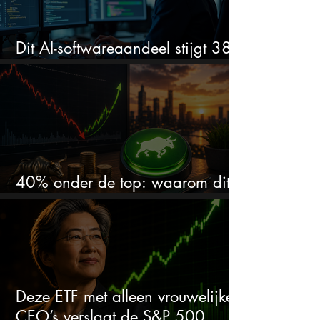
Dit AI-softwareaandeel stijgt 38%
en zet de SaaS-crash op zijn kop
40% onder de top: waarom dit
aandeel weer interessant wordt
Deze ETF met alleen vrouwelijke
CEO’s verslaat de S&P 500