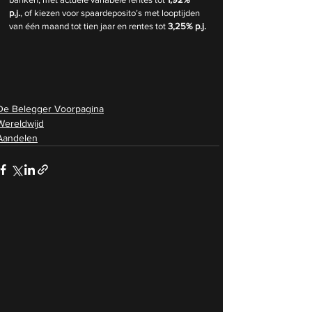
p.j.
, of kiezen voor spaardeposito’s met looptijden 
van één maand tot tien jaar en rentes tot 
3,25% p.j.
De Belegger Voorpagina
Wereldwijd
Aandelen