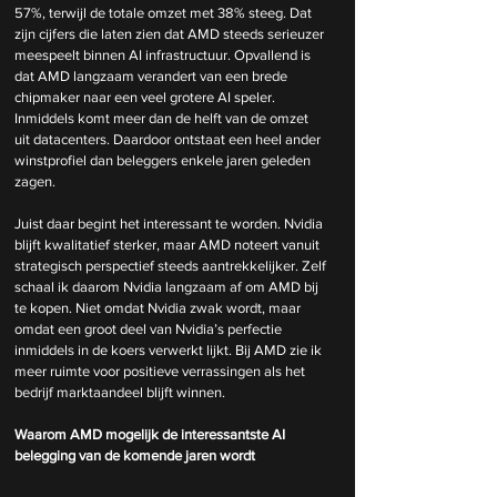
57%, terwijl de totale omzet met 38% steeg. Dat 
zijn cijfers die laten zien dat AMD steeds serieuzer 
meespeelt binnen AI infrastructuur. Opvallend is 
dat AMD langzaam verandert van een brede 
chipmaker naar een veel grotere AI speler. 
Inmiddels komt meer dan de helft van de omzet 
uit datacenters. Daardoor ontstaat een heel ander 
winstprofiel dan beleggers enkele jaren geleden 
zagen.
Juist daar begint het interessant te worden. Nvidia 
blijft kwalitatief sterker, maar AMD noteert vanuit 
strategisch perspectief steeds aantrekkelijker. Zelf 
schaal ik daarom Nvidia langzaam af om AMD bij 
te kopen. Niet omdat Nvidia zwak wordt, maar 
omdat een groot deel van Nvidia’s perfectie 
inmiddels in de koers verwerkt lijkt. Bij AMD zie ik 
meer ruimte voor positieve verrassingen als het 
bedrijf marktaandeel blijft winnen.
Waarom AMD mogelijk de interessantste AI 
belegging van de komende jaren wordt