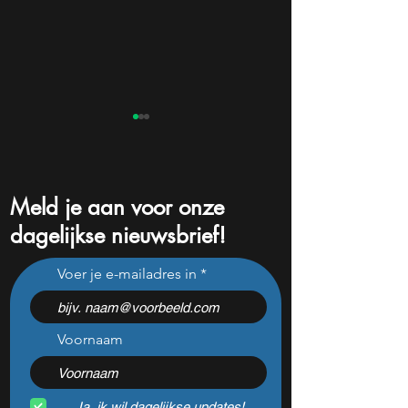
Meld je aan voor onze
dagelijkse nieuwsbrief!
Berkshire koopt voor $4,5
AI-aandelen stele
Voer je e-mailadres in
miljard eigen aandelen en
show: dit staat be
dat zegt veel over de
na het weekend t
waardering
wachten
Voornaam
Ja, ik wil dagelijkse updates!