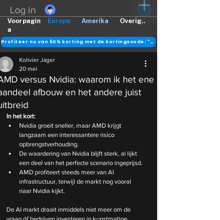
Log in
Voorpagin
Europa
Amerika
Overig..
a
Profiteer nu van 50% korting met de kortingscode: "DANK"
Kolivier Jager
20 mei
AMD versus Nvidia: waarom ik het ene
aandeel afbouw en het andere juist
uitbreid
In het kort:
Nvidia groeit sneller, maar AMD krijgt 
langzaam een interessantere risico 
opbrengstverhouding.
De waardering van Nvidia blijft sterk, al lijkt 
een deel van het perfecte scenario ingeprijsd.
AMD profiteert steeds meer van AI 
infrastructuur, terwijl de markt nog vooral 
naar Nvidia kijkt.
De AI markt draait inmiddels niet meer om de 
vraag óf bedrijven investeren in kunstmatige 