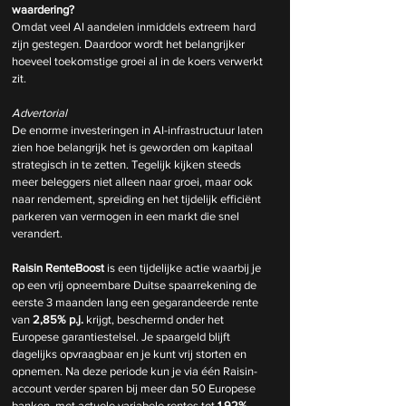
waardering?
Omdat veel AI aandelen inmiddels extreem hard 
zijn gestegen. Daardoor wordt het belangrijker 
hoeveel toekomstige groei al in de koers verwerkt 
zit.
Advertorial
De enorme investeringen in AI-infrastructuur laten 
zien hoe belangrijk het is geworden om kapitaal 
strategisch in te zetten. Tegelijk kijken steeds 
meer beleggers niet alleen naar groei, maar ook 
naar rendement, spreiding en het tijdelijk efficiënt 
parkeren van vermogen in een markt die snel 
verandert.
Raisin RenteBoost
 is een tijdelijke actie waarbij je 
op een vrij opneembare Duitse spaarrekening de 
eerste 3 maanden lang een gegarandeerde rente 
van 
2,85% p.j.
 krijgt, beschermd onder het 
Europese garantiestelsel. Je spaargeld blijft 
dagelijks opvraagbaar en je kunt vrij storten en 
opnemen. Na deze periode kun je via één Raisin-
account verder sparen bij meer dan 50 Europese 
banken, met actuele variabele rentes tot 
1,92% 