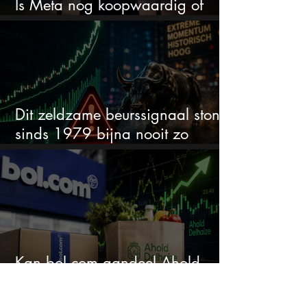
Is Meta nog koopwaardig of
wordt het tijd om te verkopen?
Dit zeldzame beurssignaal stond
sinds 1979 bijna nooit zo
extreem
Kan bol.com aandeel Ahold
nieuw leven inblazen?