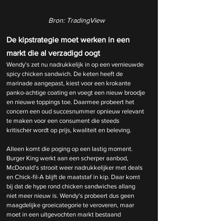
Bron: TradingView
De kipstrategie moet werken in een 
markt die al verzadigd oogt
Wendy's zet nu nadrukkelijk in op een vernieuwde 
spicy chicken sandwich. De keten heeft de 
marinade aangepast, kiest voor een krokante 
panko-achtige coating en voegt een nieuw broodje 
en nieuwe toppings toe. Daarmee probeert het 
concern een oud succesnummer opnieuw relevant 
te maken voor een consument die steeds 
kritischer wordt op prijs, kwaliteit en beleving.
Alleen komt die poging op een lastig moment. 
Burger King werkt aan een scherper aanbod, 
McDonald's strooit weer nadrukkelijker met deals 
en Chick-fil-A blijft de maatstaf in kip. Daar komt 
bij dat de hype rond chicken sandwiches allang 
niet meer nieuw is. Wendy's probeert dus geen 
maagdelijke groeicategorie te veroveren, maar 
moet in een uitgevochten markt bestaand 