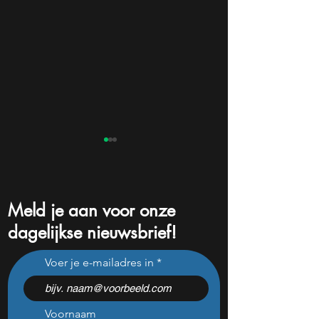
Meld je aan voor onze
dagelijkse nieuwsbrief!
Deze aandelen onder 10
Cathie Wood ziet
Voer je e-mailadres in
dollar worden interessant:
koopkans in AI-a
deze 3 verrassingen vallen
na koersval: waa
nu op
juist nu toeslaat
Voornaam