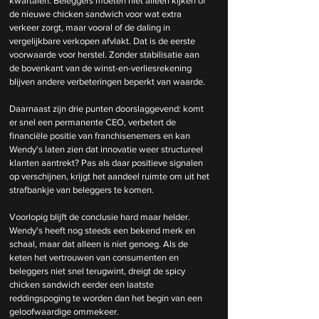
kwartalen. Beleggers moeten niet alleen kijken of 
de nieuwe chicken sandwich voor wat extra 
verkeer zorgt, maar vooral of de daling in 
vergelijkbare verkopen afvlakt. Dat is de eerste 
voorwaarde voor herstel. Zonder stabilisatie aan 
de bovenkant van de winst-en-verliesrekening 
blijven andere verbeteringen beperkt van waarde.
Daarnaast zijn drie punten doorslaggevend: komt 
er snel een permanente CEO, verbetert de 
financiële positie van franchisenemers en kan 
Wendy's laten zien dat innovatie weer structureel 
klanten aantrekt? Pas als daar positieve signalen 
op verschijnen, krijgt het aandeel ruimte om uit het 
strafbankje van beleggers te komen.
Voorlopig blijft de conclusie hard maar helder. 
Wendy's heeft nog steeds een bekend merk en 
schaal, maar dat alleen is niet genoeg. Als de 
keten het vertrouwen van consumenten en 
beleggers niet snel terugwint, dreigt de spicy 
chicken sandwich eerder een laatste 
reddingspoging te worden dan het begin van een 
geloofwaardige ommekeer.