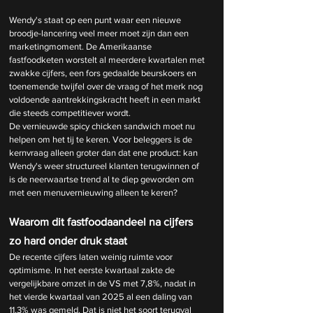
Wendy's staat op een punt waar een nieuwe 
broodje-lancering veel meer moet zijn dan een 
marketingmoment. De Amerikaanse 
fastfoodketen worstelt al meerdere kwartalen met 
zwakke cijfers, een fors gedaalde beurskoers en 
toenemende twijfel over de vraag of het merk nog 
voldoende aantrekkingskracht heeft in een markt 
die steeds competitiever wordt.
De vernieuwde spicy chicken sandwich moet nu 
helpen om het tij te keren. Voor beleggers is de 
kernvraag alleen groter dan dat ene product: kan 
Wendy's weer structureel klanten terugwinnen of 
is de neerwaartse trend al te diep geworden om 
met een menuvernieuwing alleen te keren?
Waarom dit fastfoodaandeel na cijfers 
zo hard onder druk staat
De recente cijfers laten weinig ruimte voor 
optimisme. In het eerste kwartaal zakte de 
vergelijkbare omzet in de VS met 7,8%, nadat in 
het vierde kwartaal van 2025 al een daling van 
11,3% was gemeld. Dat is niet het soort terugval 