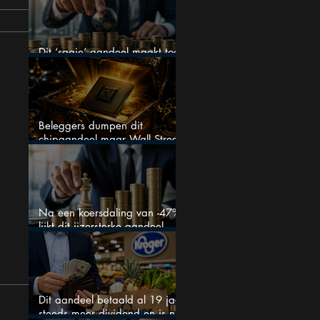
Dit ‘saaie’ aandeel maakt toch
bizar veel winst
Beleggers dumpen dit
chipaandeel maar Wall Street
ziet een zeldzame koopkans
Na een koersdaling van -47%
lijkt dit ijzersterke aandeel
aantrekkelijker dan ooit
Dit aandeel betaald al 19 jaar
steeds meer dividend en is nu