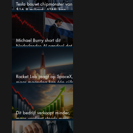
Tesla bouwt chipmonster van
$16,8 miljard: ASML kan
grote winnaar worden
Michael Burry short dit
Nederlandse AI-aandeel dat
maar liefst 684% groeit
Rocket Lab jaagt op SpaceX,
maar maandag kan één cijfer
de droom doorprikken?
Dit bedrijf verkoopt minder,
maar verdient steeds meer —
hoe lang kan dit sprookje
doorgaan?