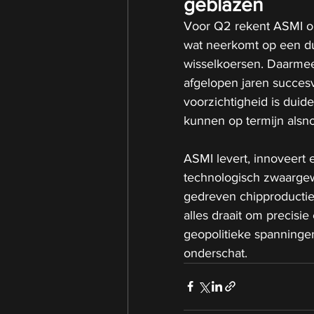
geblazen
Voor Q2 rekent ASMI op
wat neerkomt op een dub
wisselkoersen. Daarmee b
afgelopen jaren succes
voorzichtigheid is duid
kunnen op termijn alsn
ASMI levert, innoveert en
technologisch zwaargewi
gedreven chipproductie 
alles draait om precisie
geopolitieke spanninge
onderschat.