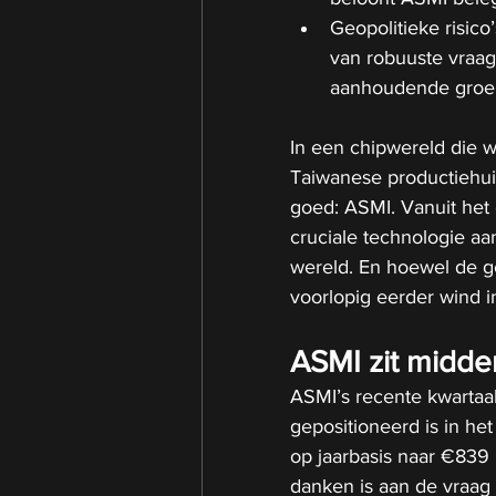
Geopolitieke risico
van robuuste vraag
aanhoudende groei
In een chipwereld die 
Taiwanese productiehui
goed: ASMI. Vanuit het o
cruciale technologie a
wereld. En hoewel de ge
voorlopig eerder wind i
ASMI zit midden
ASMI’s recente kwartaalc
gepositioneerd is in he
op jaarbasis naar €839
danken is aan de vraag 