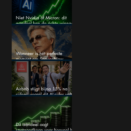
Niet Nvidia of Micron: dit
aandeel kan de échte winnaar
van de AI-race worden
Wanneer is hét perfecte
moment om ServiceNow
aandelen te kopen?
Airbnb stijgt bijna 15% na
cijfers: vooral dit AI-cijfer valt
op
Dit aandeel oogt
spotgoedkoop voor hoeveel het