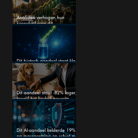
Analisten verhogen hun
koersdoel voor dit
Nederlandse aandeel — maar
is het al te laat om in te
stappen?
Dit biotech aandeel staat klaar
voor een flinke rally
Dit aandeel staat -82% lager,
terwijl het bedrijf gewoon
groeit
Dit AI-aandeel kelderde 19%
na massaontslag en schiet nu