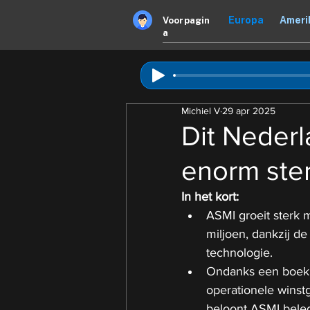
Europa
Ameri
Voorpagin
a
Michiel V
29 apr 2025
Dit Nederl
enorm ster
In het kort:
ASMI groeit sterk
miljoen, dankzij d
technologie.
Ondanks een boekho
operationele winst
beloont ASMI bele