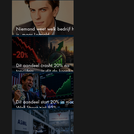
15% omhoog
Niemand weet welk bedrijf het
is, maar Leopold
Aschenbrenner zet er nu $500
miljoen op
Dit aandeel crasht 20% na
topcijfers — is dit de koopkans
waar beleggers op wachtten?
Dit aandeel stort 20% in maar
Wall Street ziet 95%
koerspotentieel