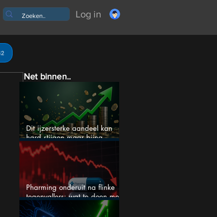
Log in
42
Net binnen..
Dit ijzersterke aandeel kan
hard stijgen maar bijna
niemand kijkt
Pharming onderuit na flinke
tegenvallers: wat te doen met
het aandeel?