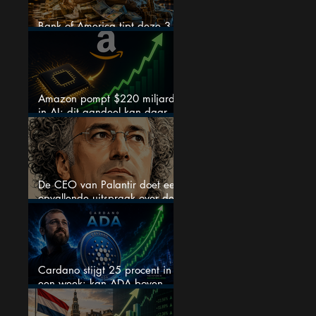
Bank of America tipt deze 3
chipaandelen
Amazon pompt $220 miljard
in AI: dit aandeel kan daar
explosief van profiteren
De CEO van Palantir doet een
opvallende uitspraak over de
beurs
Cardano stijgt 25 procent in
een week: kan ADA boven
$0,20 blijven?