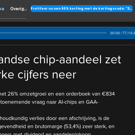
Profiteer nu van 50% korting met de kortingscode: "DANK"
ka
Overig..
00:00 / 77:14:
andse chip-aandeel zet
ke cijfers neer
 met 26% omzetgroei en een orderboek van €834 
e toenemende vraag naar AI-chips en GAA-
udkundig verlies door een afschrijving, is de 
gevendheid en brutomarge (53,4%) zeer sterk, en 
ggers met dividend en aandeleninkoop.