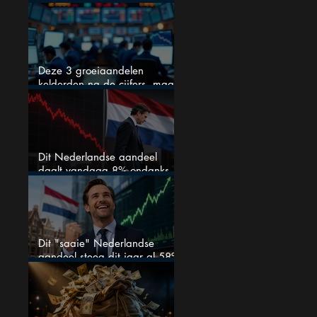
kan stijgen
Deze 3 groeiaandelen
kelderden na de cijfers, maar
één is mijn duidelijke favoriet
Dit Nederlandse aandeel
daalt vandaag 8% ondanks
zeer sterke halfjaarcijfers en
positieve analistenadviezen:
mooie koopkans?
Dit "saaie" Nederlandse
aandeel steeg dit jaar al 58%
en wordt volgens analisten
onderschat